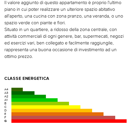
Il valore aggiunto di questo appartamento è proprio l'ultimo
piano in cui poter realizzare un ulteriore spazio abitativo
all'aperto, una cucina con zona pranzo, una veranda, o uno
spazio verde con piante e fiori.
Situato in un quartiere, a ridosso della zona centrale, con
attività commerciali di ogni genere, bar, supermecati, negozi
ed esercizi vari, ben collegato e facilmente raggiungile,
rappresenta una buona occasione di investimento ad un
ottimo prezzo.
CLASSE ENERGETICA
A4
A3
A2
A1
B
C
D
E
F
G