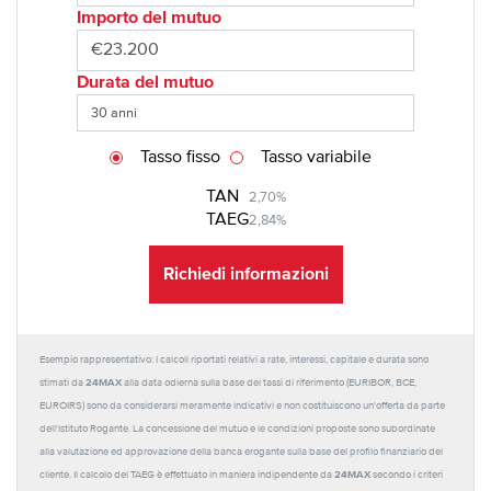
Importo del mutuo
Durata del mutuo
Tasso fisso
Tasso variabile
TAN
2,70%
TAEG
2,84%
Richiedi informazioni
Esempio rappresentativo: I calcoli riportati relativi a rate, interessi, capitale e durata sono
24MAX
stimati da
alla data odierna sulla base dei tassi di riferimento (EURIBOR, BCE,
EUROIRS) sono da considerarsi meramente indicativi e non costituiscono un'offerta da parte
dell'Istituto Rogante. La concessione del mutuo e le condizioni proposte sono subordinate
alla valutazione ed approvazione della banca erogante sulla base del profilo finanziario del
24MAX
cliente. Il calcolo del TAEG è effettuato in maniera indipendente da
secondo i criteri