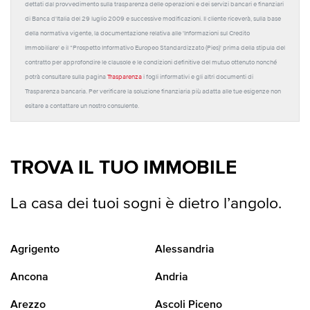
dettati dal provvedimento sulla trasparenza delle operazioni e dei servizi bancari e finanziari
di Banca d'Italia del 29 luglio 2009 e successive modificazioni. Il cliente riceverà, sulla base
della normativa vigente, la documentazione relativa alle 'Informazioni sul Credito
Immobiliare' e il “Prospetto Informativo Europeo Standardizzato (Pies)' prima della stipula del
contratto per approfondire le clausole e le condizioni definitive del mutuo ottenuto nonché
potrà consultare sulla pagina
Trasparenza
i fogli informativi e gli altri documenti di
Trasparenza bancaria. Per verificare la soluzione finanziaria più adatta alle tue esigenze non
esitare a contattare un nostro consulente.
TROVA IL TUO IMMOBILE
La casa dei tuoi sogni è dietro l’angolo.
Agrigento
Alessandria
Ancona
Andria
Arezzo
Ascoli Piceno