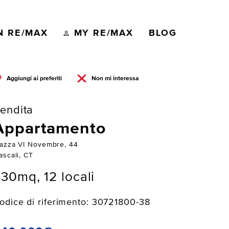
N RE/MAX
MY RE/MAX
BLOG
Aggiungi ai preferiti
Non mi interessa
endita
Appartamento
iazza VI Novembre, 44
ascali, CT
30mq, 12 locali
odice di riferimento: 30721800-38