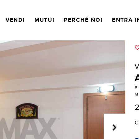
VENDI
MUTUI
PERCHÉ NOI
ENTRA I
V
P
M
2
C