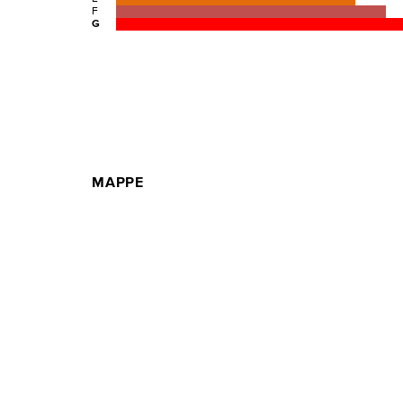
F
G
MAPPE