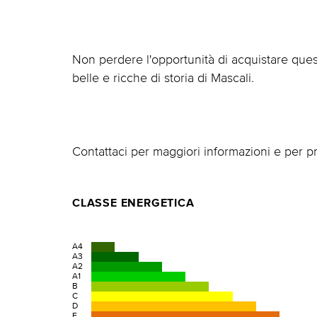
Non perdere l'opportunità di acquistare ques
belle e ricche di storia di Mascali.
Contattaci per maggiori informazioni e per pr
CLASSE ENERGETICA
A4
A3
A2
A1
B
C
D
E