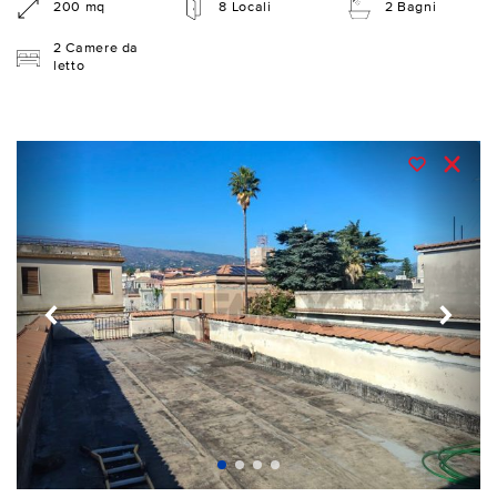
200 mq
8 Locali
2 Bagni
2 Camere da
letto