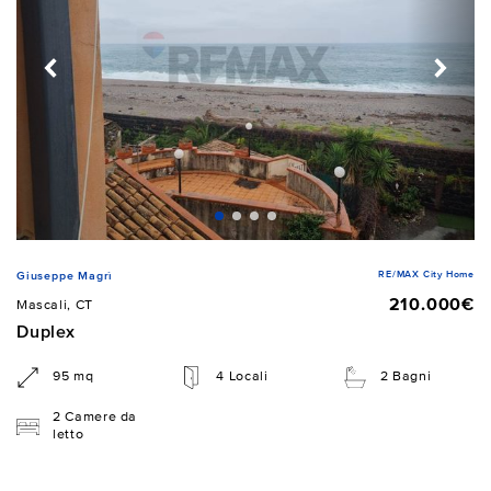
RE/MAX City Home
Giuseppe Magrì
210.000€
Mascali, CT
Duplex
95 mq
4 Locali
2 Bagni
2 Camere da
letto