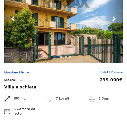
RE/MAX Platinum
Massimo Litrico
299.000€
Mascali, CT
Villa a schiera
190 mq
7 Locali
3 Bagni
5 Camere da
letto