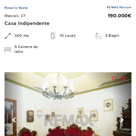
RE/MAX Platinum
Rosario Vasta
190.000€
Mascali, CT
Casa Indipendente
300 mq
10 Locali
3 Bagni
5 Camere da
letto