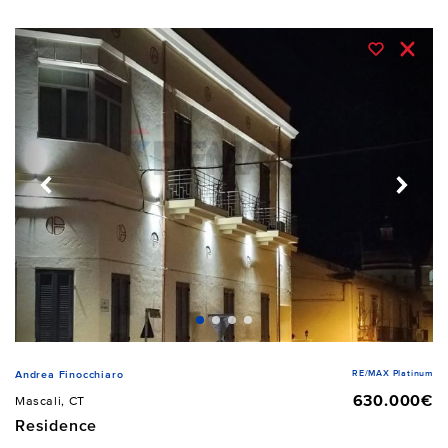
RE/MAX Platinum
Andrea Finocchiaro
630.000€
Mascali, CT
Residence