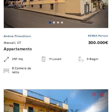
RE/MAX Platinum
Andrea Finocchiaro
300.000€
Mascali, CT
Appartamento
297 mq
11 Locali
3 Bagni
8 Camere da
letto