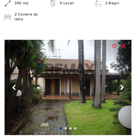
350 mq
5 Locali
2 Bagni
2 Camere da
letto