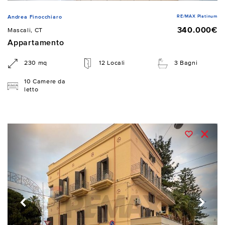
RE/MAX Platinum
Andrea Finocchiaro
340.000€
Mascali, CT
Appartamento
230 mq
12 Locali
3 Bagni
10 Camere da
letto