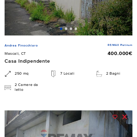
RE/MAX Platinum
Andrea Finocchiaro
400.000€
Mascali, CT
Casa Indipendente
250 mq
7 Locali
2 Bagni
2 Camere da
letto