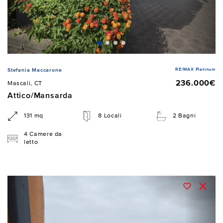
RE/MAX Platinum
Stefania Maccarone
236.000€
Mascali, CT
Attico/Mansarda
131 mq
8 Locali
2 Bagni
4 Camere da
letto