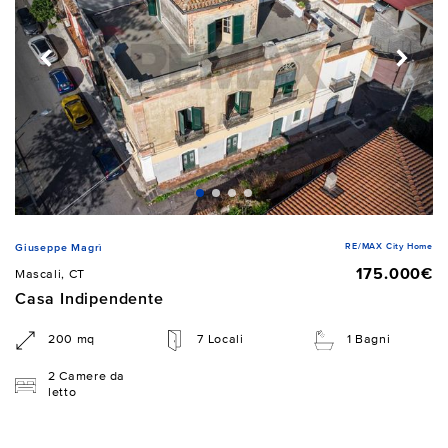
RE/MAX City Home
Giuseppe Magrì
175.000€
Mascali, CT
Casa Indipendente
200 mq
7 Locali
1 Bagni
2 Camere da
letto