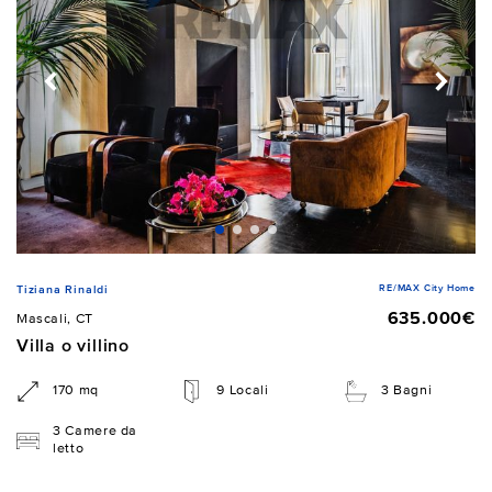
RE/MAX City Home
Tiziana Rinaldi
635.000€
Mascali, CT
Villa o villino
170 mq
9 Locali
3 Bagni
3 Camere da
letto