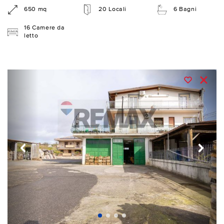
650 mq
20 Locali
6 Bagni
16 Camere da
letto