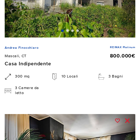
RE/MAX Platinum
Andrea Finocchiaro
800.000€
Mascali, CT
Casa Indipendente
300 mq
10 Locali
3 Bagni
3 Camere da
letto