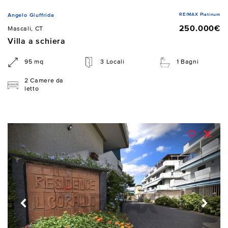
RE/MAX Platinum
Angelo Giuffrida
250.000€
Mascali, CT
Villa a schiera
95 mq
3 Locali
1 Bagni
2 Camere da
letto