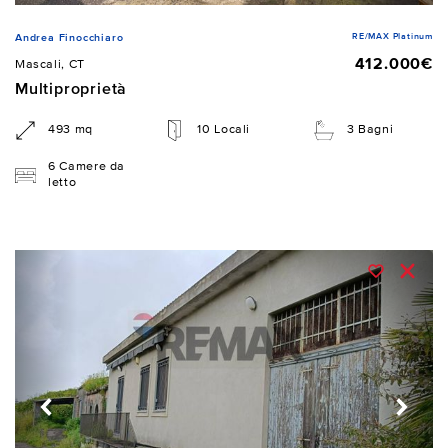
RE/MAX Platinum
Andrea Finocchiaro
412.000€
Mascali, CT
Multiproprietà
493 mq
10 Locali
3 Bagni
6 Camere da
letto