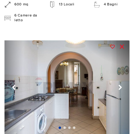
600 mq
13 Locali
4 Bagni
6 Camere da
letto