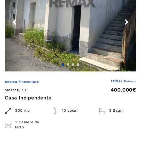
RE/MAX Platinum
Andrea Finocchiaro
400.000€
Mascali, CT
Casa Indipendente
300 mq
10 Locali
3 Bagni
3 Camere da
letto