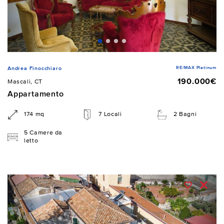
RE/MAX Platinum
Andrea Finocchiaro
190.000€
Mascali, CT
Appartamento
174 mq
7 Locali
2 Bagni
5 Camere da
letto