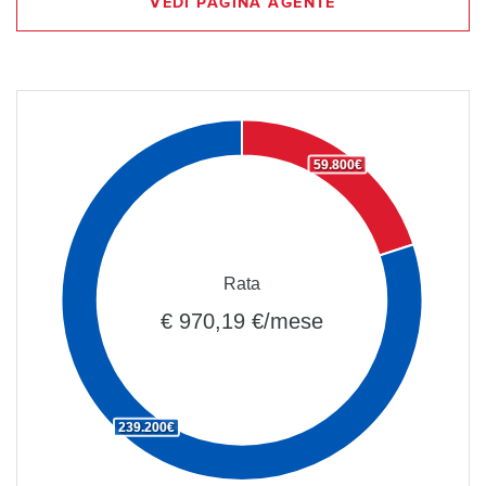
VEDI PAGINA AGENTE
59.800€
Rata
€ 970,19 €/mese
239.200€