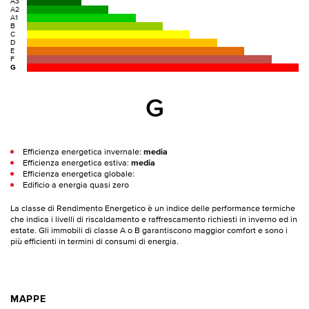
A3
A2
A1
B
C
D
E
F
G
G
Efficienza energetica invernale:
media
Efficienza energetica estiva:
media
Efficienza energetica globale:
Edificio a energia quasi zero
La classe di Rendimento Energetico è un indice delle performance termiche
che indica i livelli di riscaldamento e raffrescamento richiesti in inverno ed in
estate. Gli immobili di classe A o B garantiscono maggior comfort e sono i
più efficienti in termini di consumi di energia.
MAPPE