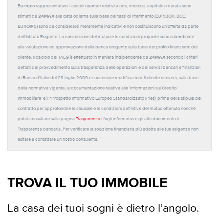
Esempio rappresentativo: I calcoli riportati relativi a rate, interessi, capitale e durata sono
24MAX
stimati da
alla data odierna sulla base dei tassi di riferimento (EURIBOR, BCE,
EUROIRS) sono da considerarsi meramente indicativi e non costituiscono un'offerta da parte
dell'Istituto Rogante. La concessione del mutuo e le condizioni proposte sono subordinate
alla valutazione ed approvazione della banca erogante sulla base del profilo finanziario del
24MAX
cliente. Il calcolo del TAEG è effettuato in maniera indipendente da
secondo i criteri
dettati dal provvedimento sulla trasparenza delle operazioni e dei servizi bancari e finanziari
di Banca d'Italia del 29 luglio 2009 e successive modificazioni. Il cliente riceverà, sulla base
della normativa vigente, la documentazione relativa alle 'Informazioni sul Credito
Immobiliare' e il “Prospetto Informativo Europeo Standardizzato (Pies)' prima della stipula del
contratto per approfondire le clausole e le condizioni definitive del mutuo ottenuto nonché
potrà consultare sulla pagina
Trasparenza
i fogli informativi e gli altri documenti di
Trasparenza bancaria. Per verificare la soluzione finanziaria più adatta alle tue esigenze non
esitare a contattare un nostro consulente.
TROVA IL TUO IMMOBILE
La casa dei tuoi sogni è dietro l’angolo.