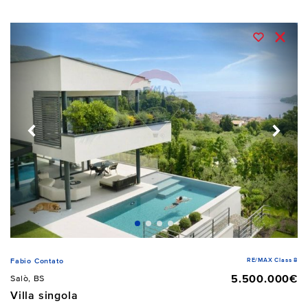
RE/MAX Class 8
Fabio Contato
5.500.000€
Salò, BS
Villa singola