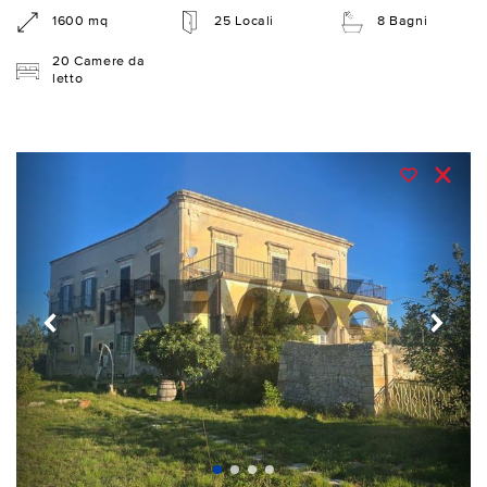
1600 mq
25 Locali
8 Bagni
20 Camere da
letto