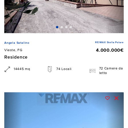
RE/MAX Stella Polare
Angela Satalino
4.000.000€
Vieste, FG
Residence
72 Camere da
14445 mq
74 Locali
letto