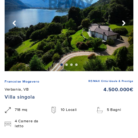
RE/MAX Città Ideale & Prestige
Francoise Mogavero
4.500.000€
Verbania, VB
Villa singola
718 mq
10 Locali
5 Bagni
4 Camere da
letto