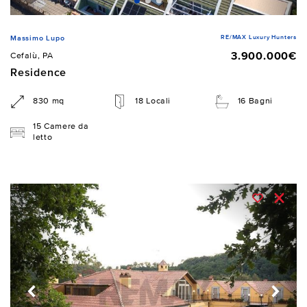
RE/MAX Luxury Hunters
Massimo Lupo
3.900.000€
Cefalù, PA
Residence
830 mq
18 Locali
16 Bagni
15 Camere da
letto