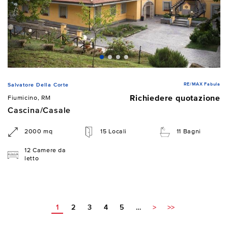
RE/MAX Fabula
Salvatore Della Corte
Richiedere quotazione
Fiumicino, RM
Cascina/Casale
2000 mq
15 Locali
11 Bagni
12 Camere da
letto
1
2
3
4
5
…
>
>>