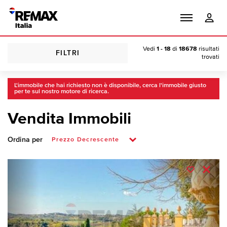
Vedi
1 - 18
di
18678
risultati
FILTRI
trovati
L'immobile che hai richiesto non è disponibile, cerca l'immobile giusto
per te sul nostro motore di ricerca.
Vendita Immobili
Ordina per