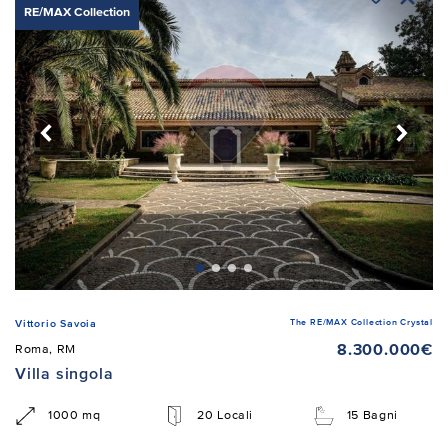
RE/MAX Collection
The RE/MAX Collection Crystal
Vittorio Savoia
8.300.000€
Roma, RM
Villa singola
1000 mq
20 Locali
15 Bagni