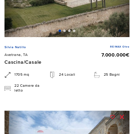
RE/MAX Oltre
Silvia Natillo
7.000.000€
Avetrana, TA
Cascina/Casale
1705 mq
24 Locali
25 Bagni
22 Camere da
letto