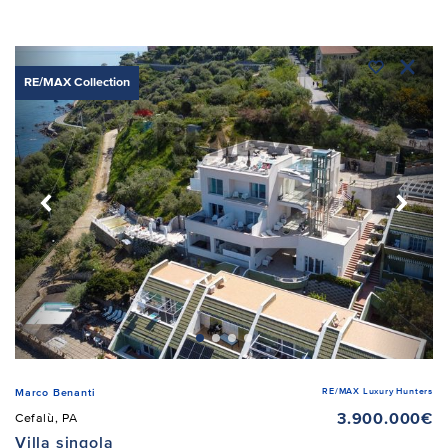
RE/MAX Collection
RE/MAX Luxury Hunters
Marco Benanti
3.900.000€
Cefalù, PA
Villa singola