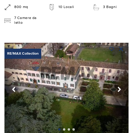
800 mq
10 Locali
3 Bagni
7 Camere da
letto
RE/MAX Collection