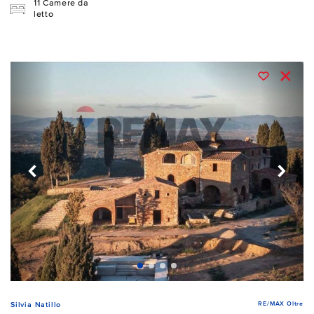
11 Camere da
letto
RE/MAX Oltre
Silvia Natillo