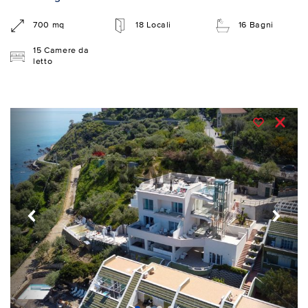
700 mq
18 Locali
16 Bagni
15 Camere da
letto