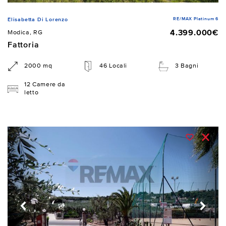
RE/MAX Platinum 6
Elisabetta Di Lorenzo
4.399.000€
Modica, RG
Fattoria
2000 mq
46 Locali
3 Bagni
12 Camere da
letto