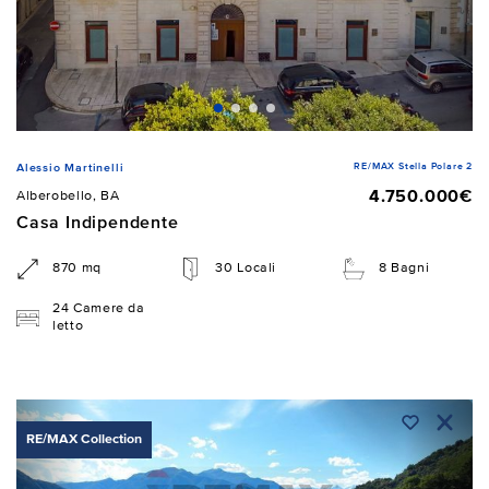
RE/MAX Stella Polare 2
Alessio Martinelli
4.750.000€
Alberobello, BA
Casa Indipendente
870 mq
30 Locali
8 Bagni
24 Camere da
letto
RE/MAX Collection