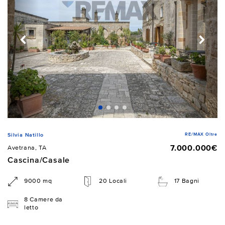
RE/MAX Oltre
Silvia Natillo
7.000.000€
Avetrana, TA
Cascina/Casale
9000 mq
20 Locali
17 Bagni
8 Camere da
letto