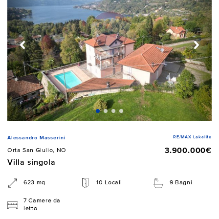
RE/MAX Lakelife
Alessandro Masserini
3.900.000€
Orta San Giulio, NO
Villa singola
623 mq
10 Locali
9 Bagni
7 Camere da
letto