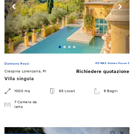
RE/MAX Golden House 3
Damiano Rossi
Richiedere quotazione
Crespina Lorenzana, PI
Villa singola
1000 mq
65 Locali
8 Bagni
7 Camere da
letto