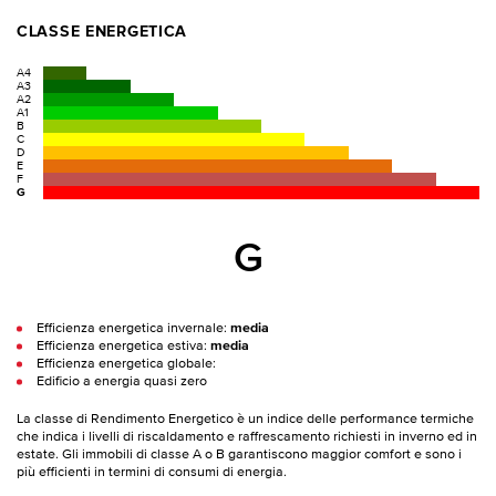
CLASSE ENERGETICA
A4
A3
A2
A1
B
C
D
E
F
G
G
Efficienza energetica invernale:
media
Efficienza energetica estiva:
media
Efficienza energetica globale:
Edificio a energia quasi zero
La classe di Rendimento Energetico è un indice delle performance termiche
che indica i livelli di riscaldamento e raffrescamento richiesti in inverno ed in
estate. Gli immobili di classe A o B garantiscono maggior comfort e sono i
più efficienti in termini di consumi di energia.