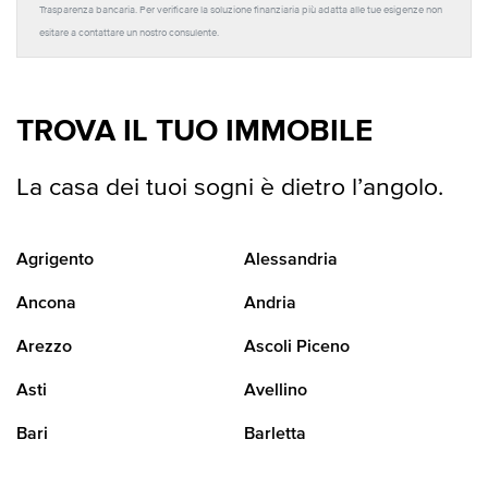
Trasparenza bancaria. Per verificare la soluzione finanziaria più adatta alle tue esigenze non
esitare a contattare un nostro consulente.
TROVA IL TUO IMMOBILE
La casa dei tuoi sogni è dietro l’angolo.
Agrigento
Alessandria
Ancona
Andria
Arezzo
Ascoli Piceno
Asti
Avellino
Bari
Barletta