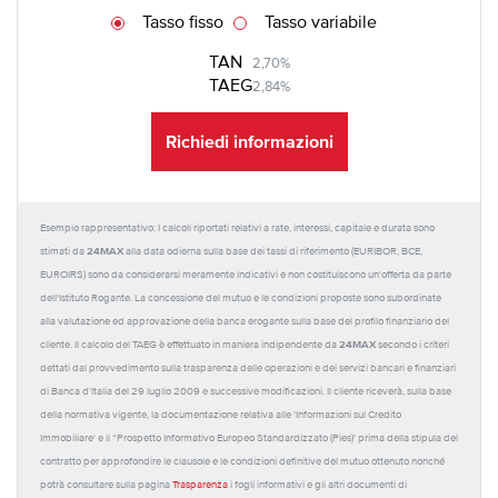
Tasso fisso
Tasso variabile
TAN
2,70%
TAEG
2,84%
Richiedi informazioni
Esempio rappresentativo: I calcoli riportati relativi a rate, interessi, capitale e durata sono
24MAX
stimati da
alla data odierna sulla base dei tassi di riferimento (EURIBOR, BCE,
EUROIRS) sono da considerarsi meramente indicativi e non costituiscono un'offerta da parte
dell'Istituto Rogante. La concessione del mutuo e le condizioni proposte sono subordinate
alla valutazione ed approvazione della banca erogante sulla base del profilo finanziario del
24MAX
cliente. Il calcolo del TAEG è effettuato in maniera indipendente da
secondo i criteri
dettati dal provvedimento sulla trasparenza delle operazioni e dei servizi bancari e finanziari
di Banca d'Italia del 29 luglio 2009 e successive modificazioni. Il cliente riceverà, sulla base
della normativa vigente, la documentazione relativa alle 'Informazioni sul Credito
Immobiliare' e il “Prospetto Informativo Europeo Standardizzato (Pies)' prima della stipula del
contratto per approfondire le clausole e le condizioni definitive del mutuo ottenuto nonché
potrà consultare sulla pagina
Trasparenza
i fogli informativi e gli altri documenti di