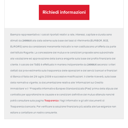
Richiedi informazioni
Esempio rappresentativo: I calcoli riportati relativi a rate, interessi, capitale e durata sono
24MAX
stimati da
alla data odierna sulla base dei tassi di riferimento (EURIBOR, BCE,
EUROIRS) sono da considerarsi meramente indicativi e non costituiscono un'offerta da parte
dell'Istituto Rogante. La concessione del mutuo e le condizioni proposte sono subordinate
alla valutazione ed approvazione della banca erogante sulla base del profilo finanziario del
24MAX
cliente. Il calcolo del TAEG è effettuato in maniera indipendente da
secondo i criteri
dettati dal provvedimento sulla trasparenza delle operazioni e dei servizi bancari e finanziari
di Banca d'Italia del 29 luglio 2009 e successive modificazioni. Il cliente riceverà, sulla base
della normativa vigente, la documentazione relativa alle 'Informazioni sul Credito
Immobiliare' e il “Prospetto Informativo Europeo Standardizzato (Pies)' prima della stipula del
contratto per approfondire le clausole e le condizioni definitive del mutuo ottenuto nonché
potrà consultare sulla pagina
Trasparenza
i fogli informativi e gli altri documenti di
Trasparenza bancaria. Per verificare la soluzione finanziaria più adatta alle tue esigenze non
esitare a contattare un nostro consulente.