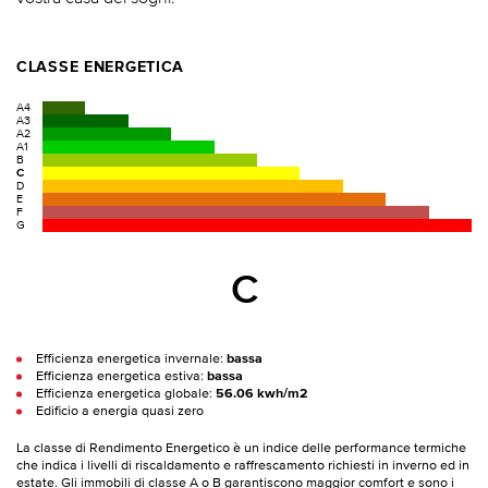
CLASSE ENERGETICA
A4
A3
A2
A1
B
C
D
E
F
G
C
Efficienza energetica invernale:
bassa
Efficienza energetica estiva:
bassa
Efficienza energetica globale:
56.06 kwh/m2
Edificio a energia quasi zero
La classe di Rendimento Energetico è un indice delle performance termiche
che indica i livelli di riscaldamento e raffrescamento richiesti in inverno ed in
estate. Gli immobili di classe A o B garantiscono maggior comfort e sono i