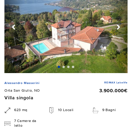
RE/MAX Lakelife
Alessandro Masserini
3.900.000€
Orta San Giulio, NO
Villa singola
623 mq
10 Locali
9 Bagni
7 Camere da
letto