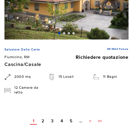
RE/MAX Fabula
Salvatore Della Corte
Richiedere quotazione
Fiumicino, RM
Cascina/Casale
2000 mq
15 Locali
11 Bagni
12 Camere da
letto
1
2
3
4
5
…
>
>>