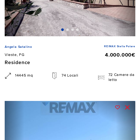
RE/MAX Stella Polare
Angela Satalino
4.000.000€
Vieste, FG
Residence
72 Camere da
14445 mq
74 Locali
letto