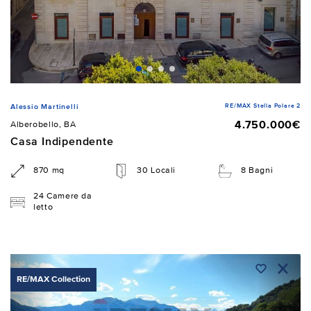
RE/MAX Stella Polare 2
Alessio Martinelli
4.750.000€
Alberobello, BA
Casa Indipendente
870 mq
30 Locali
8 Bagni
24 Camere da
letto
RE/MAX Collection