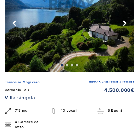
RE/MAX Città Ideale & Prestige
Francoise Mogavero
4.500.000€
Verbania, VB
Villa singola
718 mq
10 Locali
5 Bagni
4 Camere da
letto