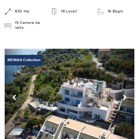
830 mq
18 Locali
16 Bagni
15 Camere da
letto
RE/MAX Collection