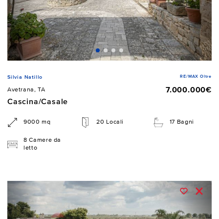
RE/MAX Oltre
Silvia Natillo
7.000.000€
Avetrana, TA
Cascina/Casale
9000 mq
20 Locali
17 Bagni
8 Camere da
letto