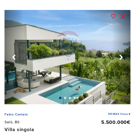
RE/MAX Class 8
Fabio Contato
5.500.000€
Salò, BS
Villa singola