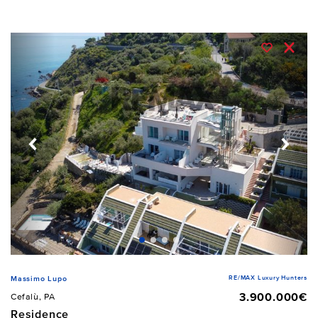
RE/MAX Luxury Hunters
Massimo Lupo
3.900.000€
Cefalù, PA
Residence