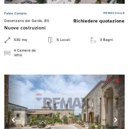
RE/MAX Class 8
Fabio Contato
Richiedere quotazione
Desenzano del Garda, BS
Nuove costruzioni
530 mq
5 Locali
3 Bagni
4 Camere da
letto