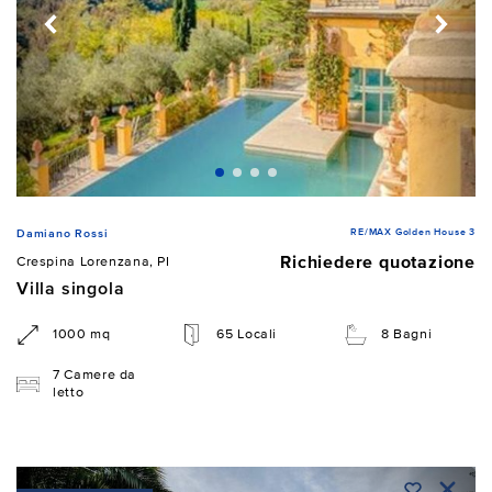
RE/MAX Golden House 3
Damiano Rossi
Richiedere quotazione
Crespina Lorenzana, PI
Villa singola
1000 mq
65 Locali
8 Bagni
7 Camere da
letto