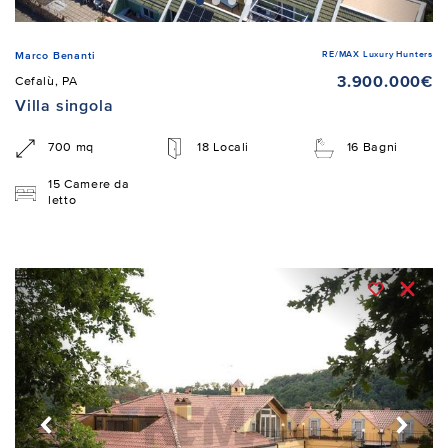
RE/MAX Luxury Hunters
Marco Benanti
3.900.000€
Cefalù, PA
Villa singola
700 mq
18 Locali
16 Bagni
15 Camere da
letto