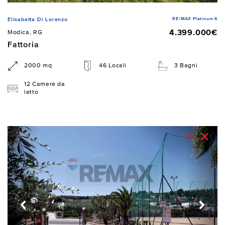
RE/MAX Platinum 6
Elisabetta Di Lorenzo
4.399.000€
Modica, RG
Fattoria
2000 mq
46 Locali
3 Bagni
12 Camere da
letto