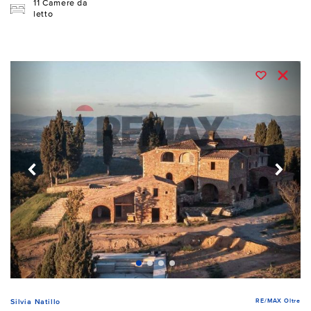
11 Camere da
letto
RE/MAX Oltre
Silvia Natillo