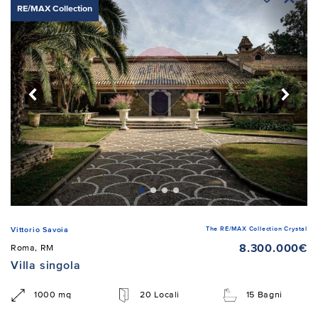
RE/MAX Collection
The RE/MAX Collection Crystal
Vittorio Savoia
8.300.000€
Roma, RM
Villa singola
1000 mq
20 Locali
15 Bagni