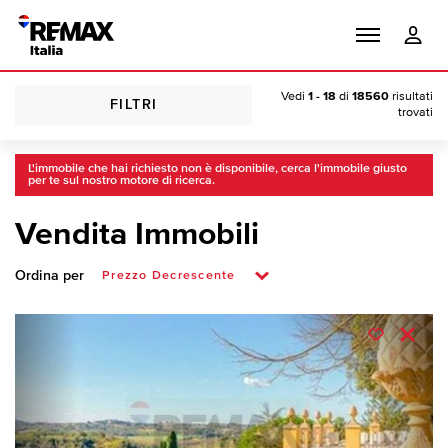
Vedi
1 - 18
di
18560
risultati
FILTRI
trovati
L'immobile che hai richiesto non è disponibile, cerca l'immobile giusto
per te sul nostro motore di ricerca.
Vendita Immobili
Ordina per