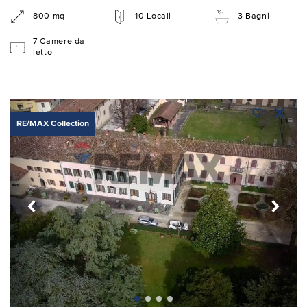
800 mq
10 Locali
3 Bagni
7 Camere da
letto
RE/MAX Collection