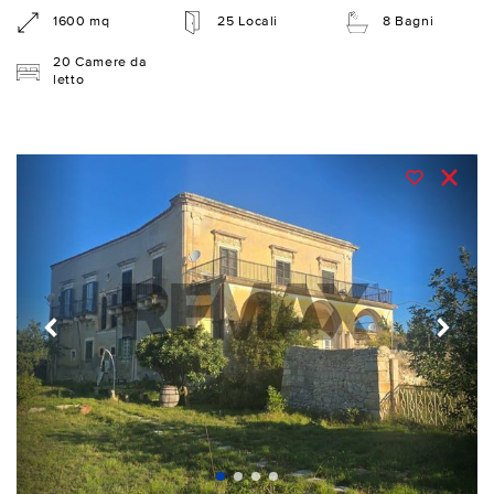
1600 mq
25 Locali
8 Bagni
20 Camere da
letto