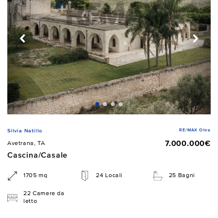
RE/MAX Oltre
Silvia Natillo
7.000.000€
Avetrana, TA
Cascina/Casale
1705 mq
24 Locali
25 Bagni
22 Camere da
letto