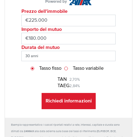
Powered by
Prezzo dell'immobile
Importo del mutuo
Durata del mutuo
Tasso fisso
Tasso variabile
TAN
2,70%
TAEG
2,84%
Richiedi informazioni
Esempio rappresentativo: I calcoli riportati relativi a rate, interessi, capitale e durata sono
24MAX
stimati da
alla data odierna sulla base dei tassi di riferimento (EURIBOR, BCE,