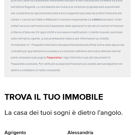
EUROIRS) sono da considerarsi meramente indicativi e non costituiscono un'offerta da parte
dell'Istituto Rogante. La concessione del mutuo e le condizioni proposte sono subordinate
alla valutazione ed approvazione della banca erogante sulla base del profilo finanziario del
24MAX
cliente. Il calcolo del TAEG è effettuato in maniera indipendente da
secondo i criteri
dettati dal provvedimento sulla trasparenza delle operazioni e dei servizi bancari e finanziari
di Banca d'Italia del 29 luglio 2009 e successive modificazioni. Il cliente riceverà, sulla base
della normativa vigente, la documentazione relativa alle 'Informazioni sul Credito
Immobiliare' e il “Prospetto Informativo Europeo Standardizzato (Pies)' prima della stipula del
contratto per approfondire le clausole e le condizioni definitive del mutuo ottenuto nonché
potrà consultare sulla pagina
Trasparenza
i fogli informativi e gli altri documenti di
Trasparenza bancaria. Per verificare la soluzione finanziaria più adatta alle tue esigenze non
esitare a contattare un nostro consulente.
TROVA IL TUO IMMOBILE
La casa dei tuoi sogni è dietro l’angolo.
Agrigento
Alessandria