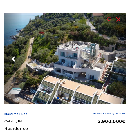
RE/MAX Luxury Hunters
Massimo Lupo
3.900.000€
Cefalù, PA
Residence