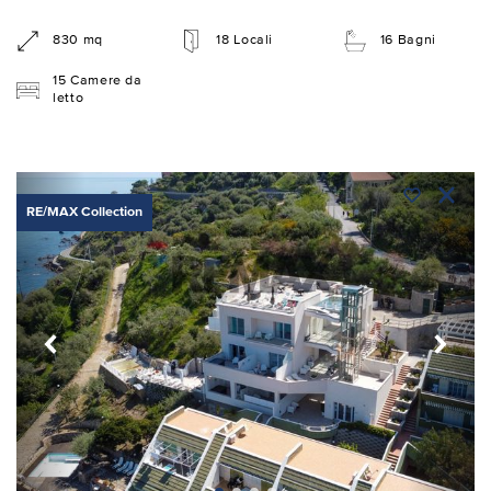
830 mq
18 Locali
16 Bagni
15 Camere da
letto
RE/MAX Collection