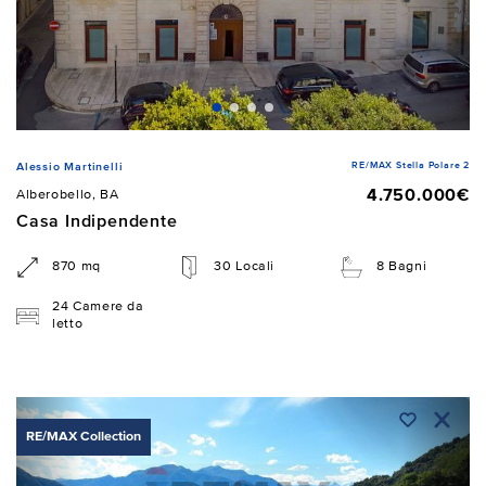
RE/MAX Stella Polare 2
Alessio Martinelli
4.750.000€
Alberobello, BA
Casa Indipendente
870 mq
30 Locali
8 Bagni
24 Camere da
letto
RE/MAX Collection