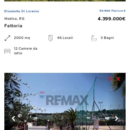
RE/MAX Platinum 6
Elisabetta Di Lorenzo
4.399.000€
Modica, RG
Fattoria
2000 mq
46 Locali
3 Bagni
12 Camere da
letto