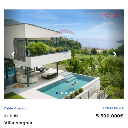
RE/MAX Class 8
Fabio Contato
5.500.000€
Salò, BS
Villa singola