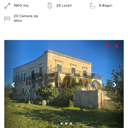
1600 mq
25 Locali
8 Bagni
20 Camere da
letto