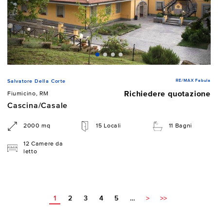
RE/MAX Fabula
Salvatore Della Corte
Richiedere quotazione
Fiumicino, RM
Cascina/Casale
2000 mq
15 Locali
11 Bagni
12 Camere da
letto
1
2
3
4
5
…
>
>>