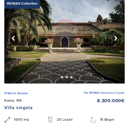
RE/MAX Collection
The RE/MAX Collection Crystal
Vittorio Savoia
8.300.000€
Roma, RM
Villa singola
1000 mq
20 Locali
15 Bagni