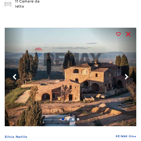
11 Camere da
letto
RE/MAX Oltre
Silvia Natillo