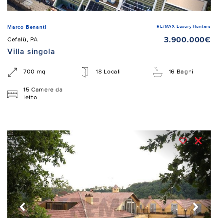
RE/MAX Luxury Hunters
Marco Benanti
3.900.000€
Cefalù, PA
Villa singola
700 mq
18 Locali
16 Bagni
15 Camere da
letto