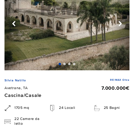
RE/MAX Oltre
Silvia Natillo
7.000.000€
Avetrana, TA
Cascina/Casale
1705 mq
24 Locali
25 Bagni
22 Camere da
letto