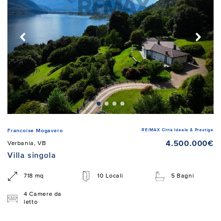
RE/MAX Città Ideale & Prestige
Francoise Mogavero
4.500.000€
Verbania, VB
Villa singola
718 mq
10 Locali
5 Bagni
4 Camere da
letto