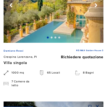
RE/MAX Golden House 3
Damiano Rossi
Richiedere quotazione
Crespina Lorenzana, PI
Villa singola
1000 mq
65 Locali
8 Bagni
7 Camere da
letto