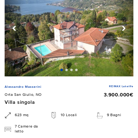
RE/MAX Lakelife
Alessandro Masserini
3.900.000€
Orta San Giulio, NO
Villa singola
623 mq
10 Locali
9 Bagni
7 Camere da
letto