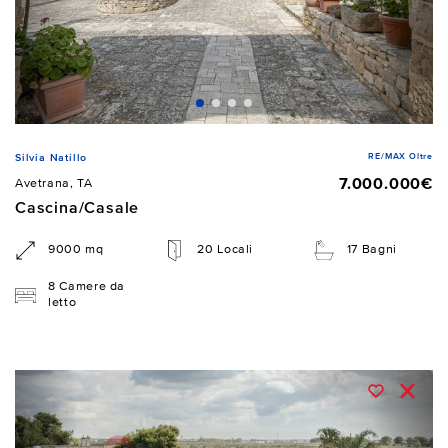
RE/MAX Oltre
Silvia Natillo
7.000.000€
Avetrana, TA
Cascina/Casale
9000 mq
20 Locali
17 Bagni
8 Camere da
letto