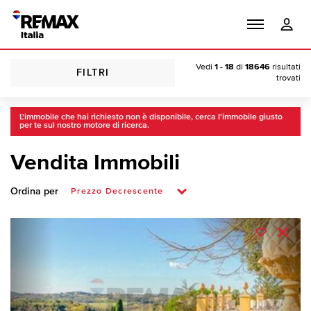
Vedi
1 - 18
di
18646
risultati
FILTRI
trovati
L'immobile che hai richiesto non è disponibile, cerca l'immobile giusto
per te sul nostro motore di ricerca.
Vendita Immobili
Ordina per