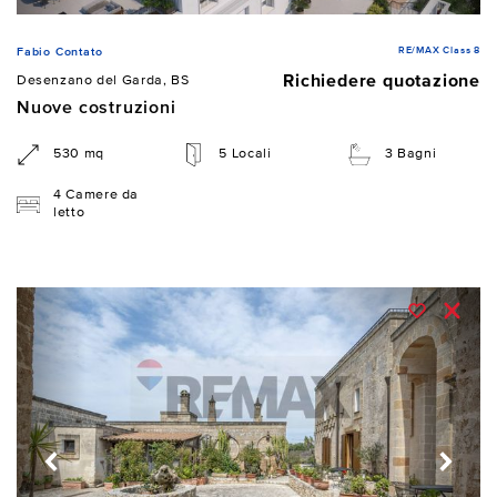
RE/MAX Class 8
Fabio Contato
Richiedere quotazione
Desenzano del Garda, BS
Nuove costruzioni
530 mq
5 Locali
3 Bagni
4 Camere da
letto