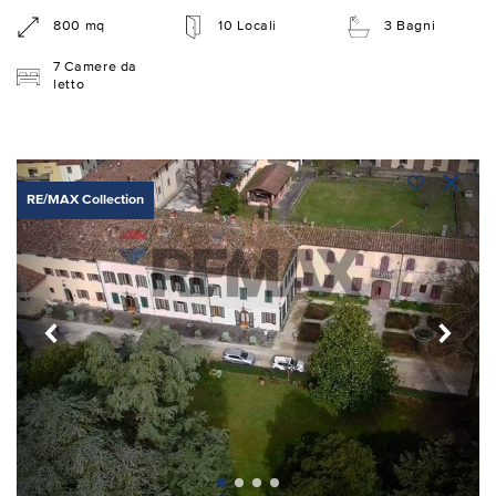
800 mq
10 Locali
3 Bagni
7 Camere da
letto
RE/MAX Collection