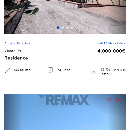
RE/MAX Stella Polare
Angela Satalino
4.000.000€
Vieste, FG
Residence
72 Camere da
14445 mq
74 Locali
letto