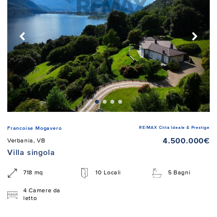
RE/MAX Città Ideale & Prestige
Francoise Mogavero
4.500.000€
Verbania, VB
Villa singola
718 mq
10 Locali
5 Bagni
4 Camere da
letto