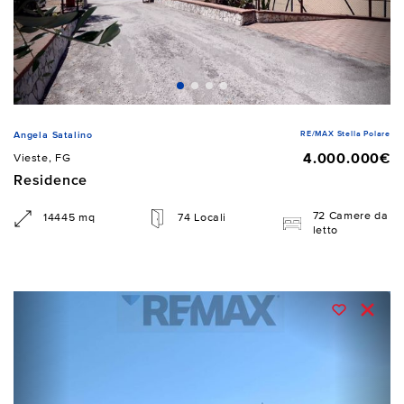
RE/MAX Stella Polare
Angela Satalino
4.000.000€
Vieste, FG
Residence
72 Camere da
14445 mq
74 Locali
letto