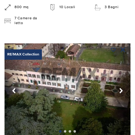
800 mq
10 Locali
3 Bagni
7 Camere da
letto
RE/MAX Collection