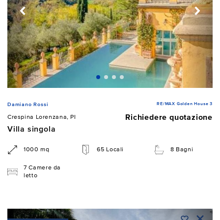
RE/MAX Golden House 3
Damiano Rossi
Richiedere quotazione
Crespina Lorenzana, PI
Villa singola
1000 mq
65 Locali
8 Bagni
7 Camere da
letto