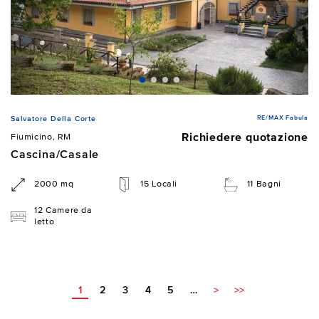
RE/MAX Fabula
Salvatore Della Corte
Richiedere quotazione
Fiumicino, RM
Cascina/Casale
2000 mq
15 Locali
11 Bagni
12 Camere da
letto
1
2
3
4
5
…
>
>>