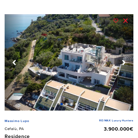
RE/MAX Luxury Hunters
Massimo Lupo
3.900.000€
Cefalù, PA
Residence