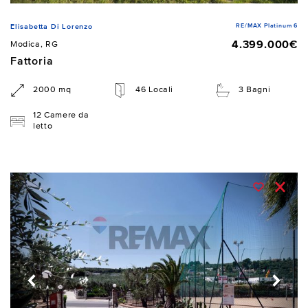
RE/MAX Platinum 6
Elisabetta Di Lorenzo
4.399.000€
Modica, RG
Fattoria
2000 mq
46 Locali
3 Bagni
12 Camere da
letto