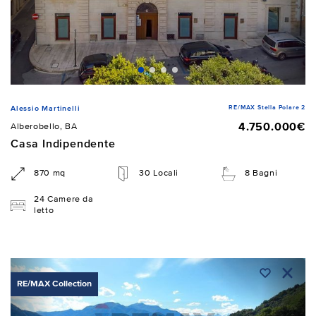
RE/MAX Stella Polare 2
Alessio Martinelli
4.750.000€
Alberobello, BA
Casa Indipendente
870 mq
30 Locali
8 Bagni
24 Camere da
letto
RE/MAX Collection