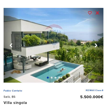
RE/MAX Class 8
Fabio Contato
5.500.000€
Salò, BS
Villa singola