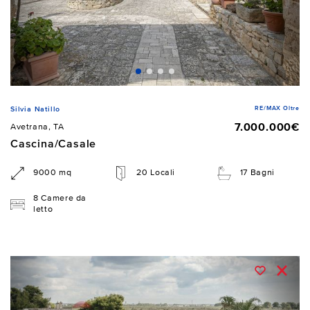
RE/MAX Oltre
Silvia Natillo
7.000.000€
Avetrana, TA
Cascina/Casale
9000 mq
20 Locali
17 Bagni
8 Camere da
letto