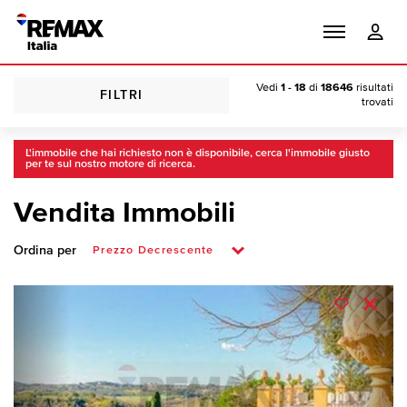
Vedi
1 - 18
di
18646
risultati
FILTRI
trovati
L'immobile che hai richiesto non è disponibile, cerca l'immobile giusto
per te sul nostro motore di ricerca.
Vendita Immobili
Ordina per