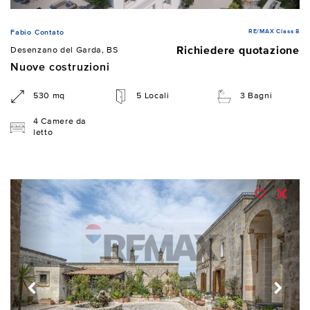
RE/MAX Class 8
Fabio Contato
Richiedere quotazione
Desenzano del Garda, BS
Nuove costruzioni
530 mq
5 Locali
3 Bagni
4 Camere da
letto