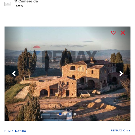
11 Camere da
letto
RE/MAX Oltre
Silvia Natillo