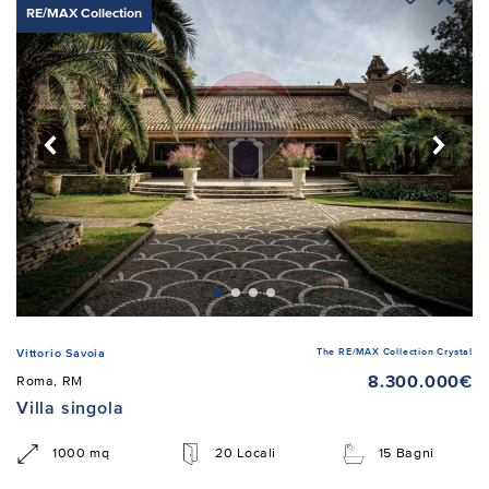
RE/MAX Collection
The RE/MAX Collection Crystal
Vittorio Savoia
8.300.000€
Roma, RM
Villa singola
1000 mq
20 Locali
15 Bagni