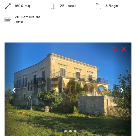
1600 mq
25 Locali
8 Bagni
20 Camere da
letto