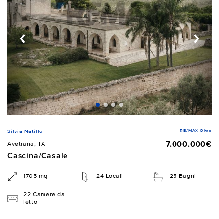
RE/MAX Oltre
Silvia Natillo
7.000.000€
Avetrana, TA
Cascina/Casale
1705 mq
24 Locali
25 Bagni
22 Camere da
letto