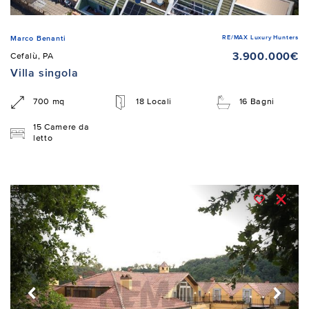
RE/MAX Luxury Hunters
Marco Benanti
3.900.000€
Cefalù, PA
Villa singola
700 mq
18 Locali
16 Bagni
15 Camere da
letto