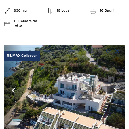
830 mq
18 Locali
16 Bagni
15 Camere da
letto
RE/MAX Collection