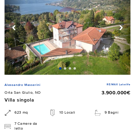
RE/MAX Lakelife
Alessandro Masserini
3.900.000€
Orta San Giulio, NO
Villa singola
623 mq
10 Locali
9 Bagni
7 Camere da
letto