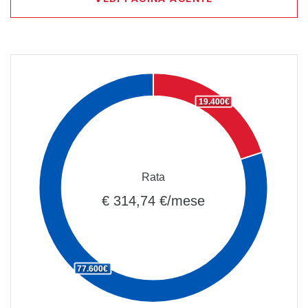
19.400€
Rata
€ 314,74 €/mese
77.600€