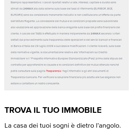
Esempio rappresentativo: I calcoli riportati relativi a rate, interessi, capitale e durata sono
24MAX
stimati da
alla data odierna sulla base dei tassi di riferimento (EURIBOR, BCE,
EUROIRS) sono da considerarsi meramente indicativi e non costituiscono un'offerta da parte
dell'Istituto Rogante. La concessione del mutuo e le condizioni proposte sono subordinate
alla valutazione ed approvazione della banca erogante sulla base del profilo finanziario del
24MAX
cliente. Il calcolo del TAEG è effettuato in maniera indipendente da
secondo i criteri
dettati dal provvedimento sulla trasparenza delle operazioni e dei servizi bancari e finanziari
di Banca d'Italia del 29 luglio 2009 e successive modificazioni. Il cliente riceverà, sulla base
della normativa vigente, la documentazione relativa alle 'Informazioni sul Credito
Immobiliare' e il “Prospetto Informativo Europeo Standardizzato (Pies)' prima della stipula del
contratto per approfondire le clausole e le condizioni definitive del mutuo ottenuto nonché
potrà consultare sulla pagina
Trasparenza
i fogli informativi e gli altri documenti di
Trasparenza bancaria. Per verificare la soluzione finanziaria più adatta alle tue esigenze non
esitare a contattare un nostro consulente.
TROVA IL TUO IMMOBILE
La casa dei tuoi sogni è dietro l’angolo.