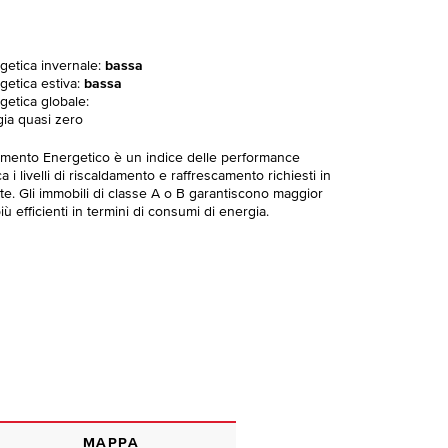
rgetica invernale:
bassa
getica estiva:
bassa
getica globale:
gia quasi zero
imento Energetico è un indice delle performance
 i livelli di riscaldamento e raffrescamento richiesti in
te. Gli immobili di classe A o B garantiscono maggior
ù efficienti in termini di consumi di energia.
MAPPA