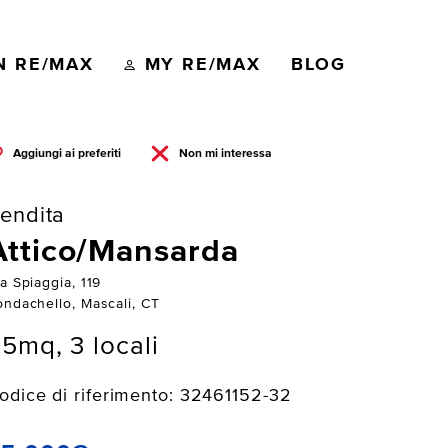
N RE/MAX
MY RE/MAX
BLOG
Aggiungi ai preferiti
Non mi interessa
endita
Attico/Mansarda
a Spiaggia, 119
ondachello, Mascali, CT
5mq, 3 locali
odice di riferimento: 32461152-32