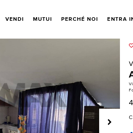
VENDI
MUTUI
PERCHÉ NOI
ENTRA I
V
Vi
F
4
C