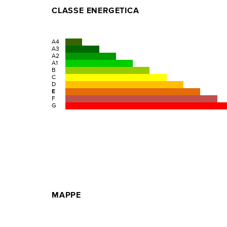
CLASSE ENERGETICA
A4
A3
A2
A1
B
C
D
E
F
G
MAPPE