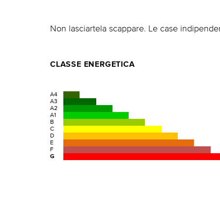
Non lasciartela scappare. Le case indipenden
CLASSE ENERGETICA
A4
A3
A2
A1
B
C
D
E
F
G