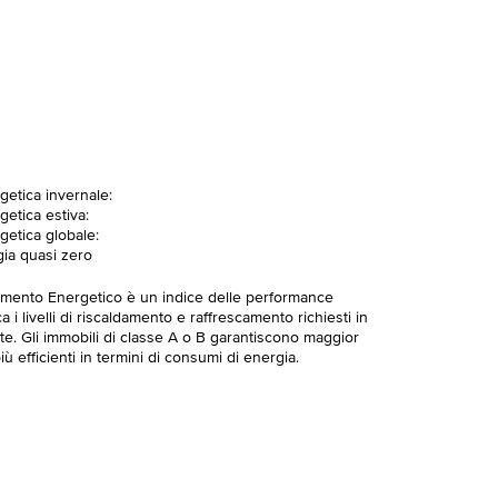
getica invernale:
getica estiva:
getica globale:
gia quasi zero
imento Energetico è un indice delle performance
 i livelli di riscaldamento e raffrescamento richiesti in
te. Gli immobili di classe A o B garantiscono maggior
ù efficienti in termini di consumi di energia.