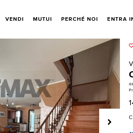
VENDI
MUTUI
PERCHÉ NOI
ENTRA I
V
de
Pr
1
C