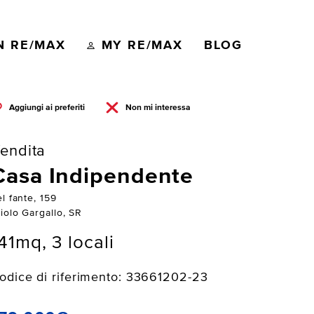
N RE/MAX
MY RE/MAX
BLOG
Aggiungi ai preferiti
Non mi interessa
endita
Casa Indipendente
l fante, 159
iolo Gargallo, SR
41mq, 3 locali
odice di riferimento: 33661202-23