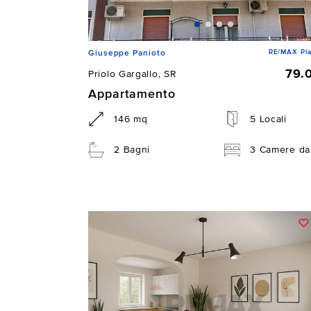
RE/MAX Pla
Giuseppe Panioto
79.
Priolo Gargallo, SR
Appartamento
146 mq
5 Locali
2 Bagni
3 Camere da 