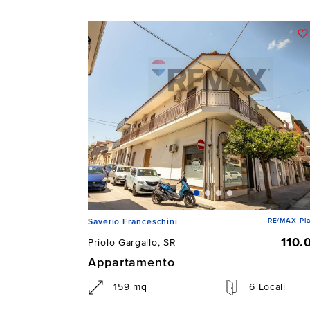
RE/MAX Pla
Saverio Franceschini
110.
Priolo Gargallo, SR
Appartamento
159 mq
6 Locali