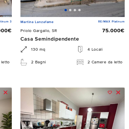
tinum 3
RE/MAX Platinum
Martina Lanzafame
000€
75.000€
Priolo Gargallo, SR
Casa Semindipendente
130 mq
4 Locali
letto
2 Bagni
2 Camere da letto