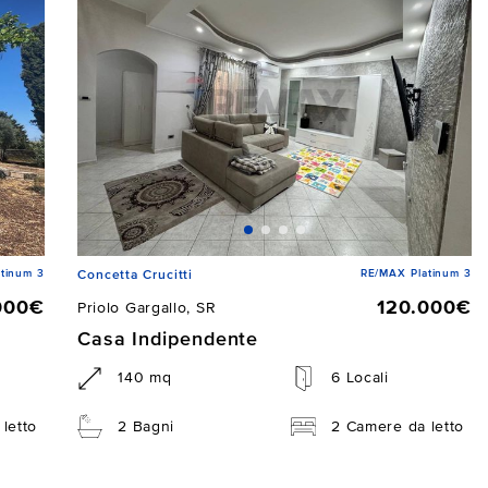
tinum 3
RE/MAX Platinum 3
Concetta Crucitti
000€
120.000€
Priolo Gargallo, SR
Casa Indipendente
140 mq
6 Locali
letto
2 Bagni
2 Camere da letto