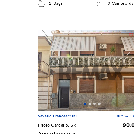
2 Bagni
3 Camere da 
RE/MAX Pla
Saverio Franceschini
90.
Priolo Gargallo, SR
Appartamento