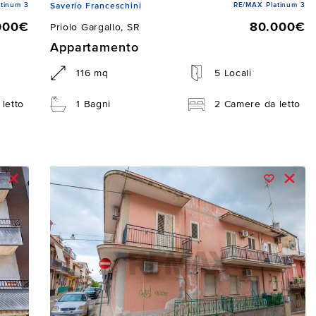
tinum 3
RE/MAX Platinum 3
Saverio Franceschini
000€
80.000€
Priolo Gargallo, SR
Appartamento
116 mq
5 Locali
letto
1 Bagni
2 Camere da letto