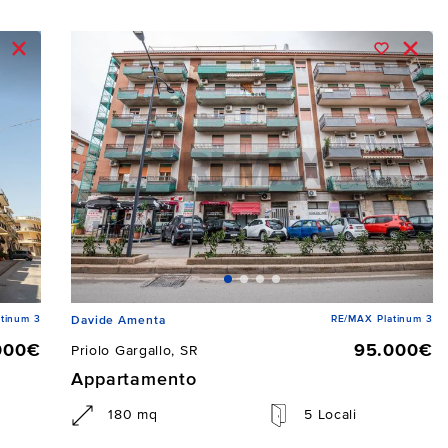
tinum 3
RE/MAX Platinum 3
Davide Amenta
000€
95.000€
Priolo Gargallo, SR
Appartamento
180 mq
5 Locali