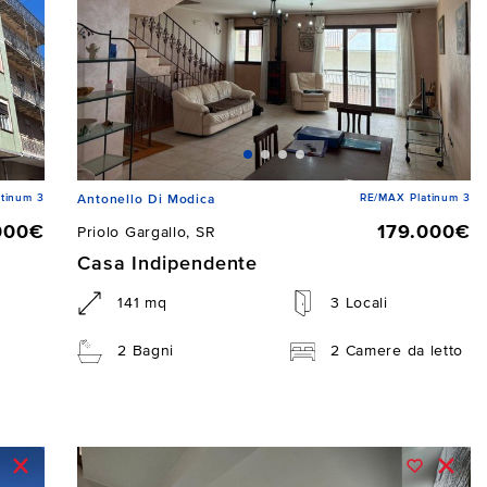
tinum 3
RE/MAX Platinum 3
Antonello Di Modica
000€
179.000€
Priolo Gargallo, SR
Casa Indipendente
141 mq
3 Locali
2 Bagni
2 Camere da letto