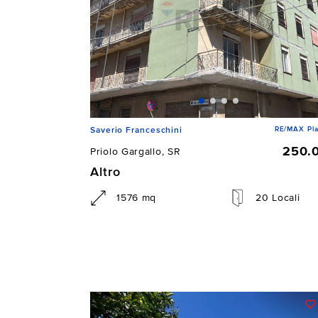
RE/MAX Pla
Saverio Franceschini
250.
Priolo Gargallo, SR
Altro
1576 mq
20 Locali