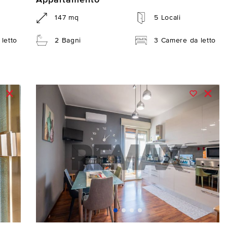
147 mq
5 Locali
letto
2 Bagni
3 Camere da letto