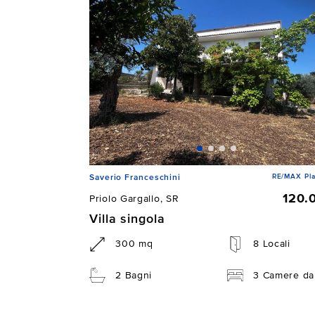
RE/MAX Pla
Saverio Franceschini
120.
Priolo Gargallo, SR
Villa singola
300 mq
8 Locali
2 Bagni
3 Camere da 