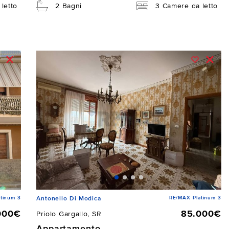
letto
2 Bagni
3 Camere da letto
tinum 3
RE/MAX Platinum 3
Antonello Di Modica
000€
85.000€
Priolo Gargallo, SR
Appartamento