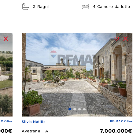
3 Bagni
4 Camere da letto
X Oltre
RE/MAX Oltre
Silvia Natillo
000€
7.000.000€
Avetrana, TA