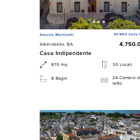
RE/MAX Stella 
Alessio Martinelli
4.750.
Alberobello, BA
Casa Indipendente
870 mq
30 Locali
24 Camere d
8 Bagni
letto