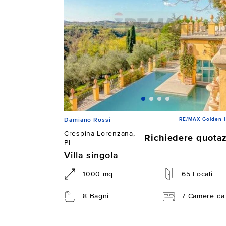
RE/MAX Golden 
Damiano Rossi
Crespina Lorenzana,
Richiedere quota
PI
Villa singola
1000 mq
65 Locali
8 Bagni
7 Camere da 