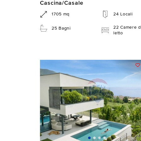
Cascina/Casale
1705 mq
24 Locali
22 Camere d
25 Bagni
letto