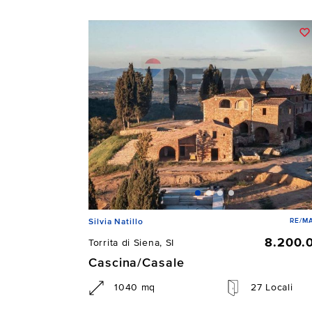
RE/MA
Silvia Natillo
8.200.
Torrita di Siena, SI
Cascina/Casale
1040 mq
27 Locali