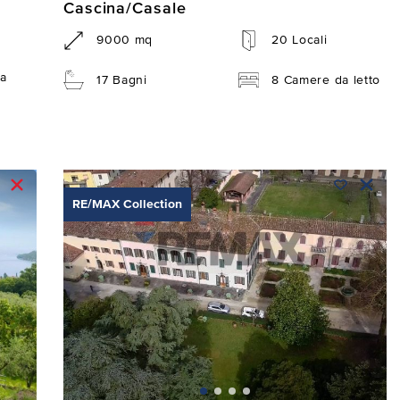
Cascina/Casale
9000 mq
20 Locali
a
17 Bagni
8 Camere da letto
RE/MAX Collection