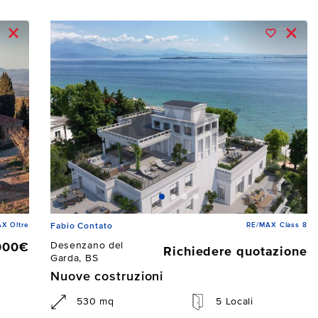
X Oltre
RE/MAX Class 8
Fabio Contato
Desenzano del
000€
Richiedere quotazione
Garda, BS
Nuove costruzioni
530 mq
5 Locali