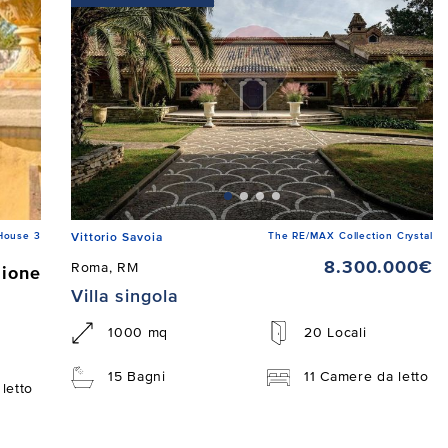
House 3
The RE/MAX Collection Crystal
Vittorio Savoia
8.300.000€
Roma, RM
zione
Villa singola
1000 mq
20 Locali
15 Bagni
11 Camere da letto
letto