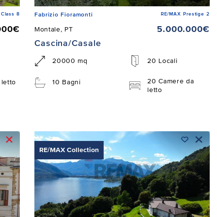
Class 8
RE/MAX Prestige 2
Fabrizio Fioramonti
000€
5.000.000€
Montale, PT
Cascina/Casale
20000 mq
20 Locali
20 Camere da
letto
10 Bagni
letto
RE/MAX Collection