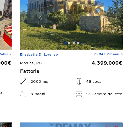
Polare 2
RE/MAX Platinum 6
Elisabetta Di Lorenzo
000€
4.399.000€
Modica, RG
Fattoria
2000 mq
46 Locali
da
3 Bagni
12 Camere da letto