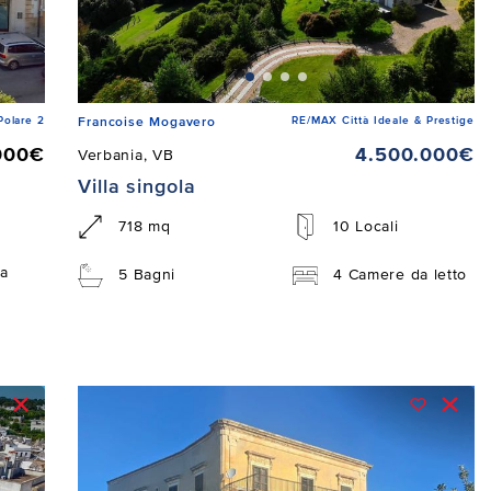
Polare 2
RE/MAX Città Ideale & Prestige
Francoise Mogavero
000€
4.500.000€
Verbania, VB
Villa singola
718 mq
10 Locali
a
5 Bagni
4 Camere da letto