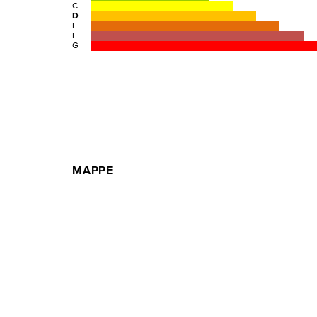
C
D
E
F
G
MAPPE