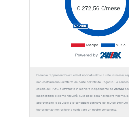
€ 272,56 €/mese
67.200€
Anticipo
Mutuo
Powered by
Esempio rappresentativo: I calcoli riportati relativi a rate, interessi, 
non costituiscono un'offerta da parte dell'Istituto Rogante. La conces
calcolo del TAEG è effettuato in maniera indipendente da
24MAX
sec
modificazioni. Il cliente riceverà, sulla base della normativa vigente,
approfondire le clausole e le condizioni definitive del mutuo ottenut
tue esigenze non esitare a contattare un nostro consulente.