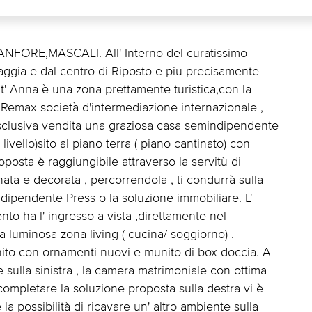
FORE,MASCALI. All' Interno del curatissimo
iaggia e dal centro di Riposto e piu precisamente
nt' Anna è una zona prettamente turistica,con la
e.Remax società d'intermediazione internazionale ,
esclusiva vendita una graziosa casa semindipendente
livello)sito al piano terra ( piano cantinato) con
oposta è raggiungibile attraverso la servitù di
ata e decorata , percorrendola , ti condurrà sulla
indipendente Press o la soluzione immobiliare. L'
to ha l' ingresso a vista ,direttamente nel
la luminosa zona living ( cucina/ soggiorno) .
nito con ornamenti nuovi e munito di box doccia. A
e sulla sinistra , la camera matrimoniale con ottima
a completare la soluzione proposta sulla destra vi è
 la possibilità di ricavare un' altro ambiente sulla