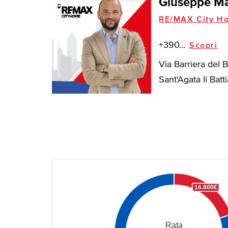
Giuseppe Ma
RE/MAX City H
+390...
Scopri
Via Barriera del 
Sant'Agata li Battia
16.800€
Rata