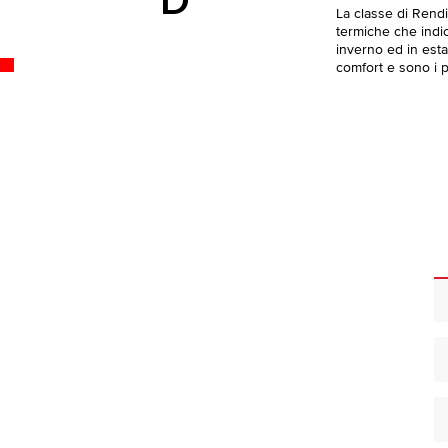
D
La classe di Rend
termiche che indica
inverno ed in esta
comfort e sono i pi