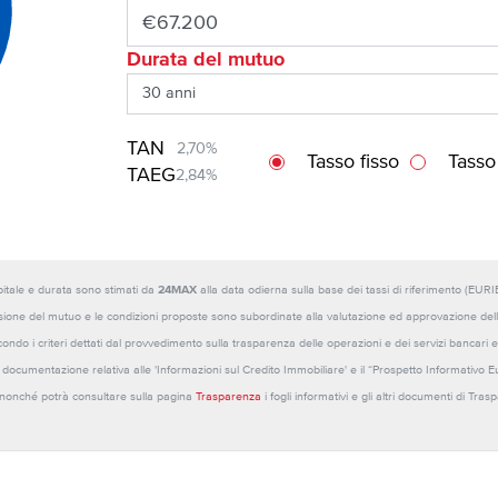
Durata del mutuo
TAN
2,70%
Tasso fisso
Tasso
TAEG
2,84%
capitale e durata sono stimati da
24MAX
alla data odierna sulla base dei tassi di riferimento (E
sione del mutuo e le condizioni proposte sono subordinate alla valutazione ed approvazione della b
ondo i criteri dettati dal provvedimento sulla trasparenza delle operazioni e dei servizi bancari e
 la documentazione relativa alle 'Informazioni sul Credito Immobiliare' e il “Prospetto Informativo 
o nonché potrà consultare sulla pagina
Trasparenza
i fogli informativi e gli altri documenti di Tra