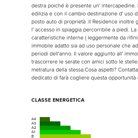
destra poiché è presente un' intercapedine. 
edilizia e con il cambio destinazione d' uso 
posto auto di proprietà .Il Residence inoltre
l' accesso in spiaggia percorribile a piedi. L
caratteristiche interne ( leggermente da rifin
immobile adatto sia ad uso personale che ad in
periodi dell'anno. Il valore aggiunto all' immo
trascorrere le serate con amici sotto le stelle
metratura della stessa.Cosa aspetti? Contatt
dedicato di farà cogliere questa opportunità 
CLASSE ENERGETICA
A4
A3
A2
A1
B