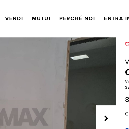
VENDI
MUTUI
PERCHÉ NOI
ENTRA I
V
V
S
8
C