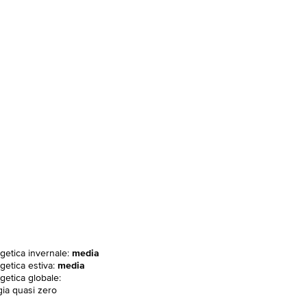
rgetica invernale:
media
getica estiva:
media
getica globale:
gia quasi zero