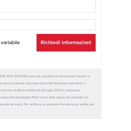
Richiedi informazioni
 variabile
URIBOR, BCE, EUROIRS) sono da considerarsi meramente indicativi e
anca erogante sulla base del profilo finanziario del cliente. Il
 finanziari di Banca d'Italia del 29 luglio 2009 e successive
Europeo Standardizzato (Pies)' prima della stipula del contratto per
sparenza bancaria. Per verificare la soluzione finanziaria più adatta alle