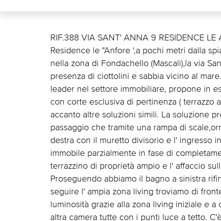
RIF.388 VIA SANT' ANNA 9 RESIDENCE LE AN
Residence le "Anfore ',a pochi metri dalla sp
nella zona di Fondachello (Mascali),la via Sa
presenza di ciottolini e sabbia vicino al mar
leader nel settore immobiliare, propone in 
con corte esclusiva di pertinenza ( terrazzo a 
accanto altre soluzioni simili. La soluzione pr
passaggio che tramite una rampa di scale,orn
destra con il muretto divisorio e l' ingresso 
immobile parzialmente in fase di completamen
terrazzino di proprietà ampio e l' affaccio sul
Proseguendo abbiamo il bagno a sinistra rifi
seguire l' ampia zona living troviamo di front
luminosità grazie alla zona living iniziale e 
altra camera tutte con i punti luce a tetto. C'è