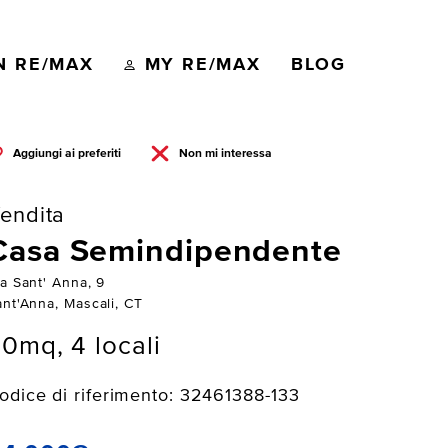
N RE/MAX
MY RE/MAX
BLOG
Aggiungi ai preferiti
Non mi interessa
endita
Casa Semindipendente
ia Sant' Anna, 9
ant'Anna, Mascali, CT
0mq, 4 locali
odice di riferimento: 32461388-133