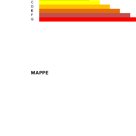
C
D
E
F
G
MAPPE