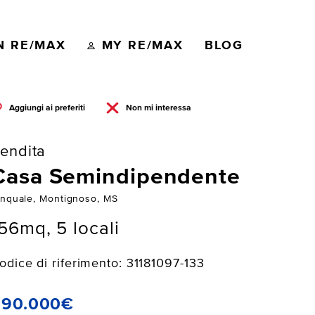
N RE/MAX
MY RE/MAX
BLOG
Aggiungi ai preferiti
Non mi interessa
endita
Casa Semindipendente
inquale, Montignoso, MS
56mq, 5 locali
odice di riferimento: 31181097-133
990.000€