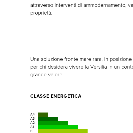
attraverso interventi di ammodernamento, val
proprietà.
Una soluzione fronte mare rara, in posizione 
per chi desidera vivere la Versilia in un con
grande valore.
CLASSE ENERGETICA
A4
A3
A2
A1
B