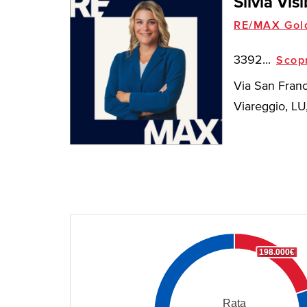
Silvia Visi
RE/MAX Gol
3392...
Scop
Via San Fran
Viareggio, LU, 
198.000€
Rata