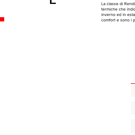
E
La classe di Rend
termiche che indica
inverno ed in esta
comfort e sono i pi