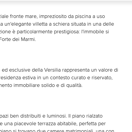
ziale fronte mare, impreziosito da piscina a uso
 un'elegante villetta a schiera situata in una delle
ione è particolarmente prestigiosa: l'immobile si
 Forte dei Marmi.
e ed esclusive della Versilia rappresenta un valore di
residenza estiva in un contesto curato e riservato,
mento immobiliare solido e di qualità.
pazi ben distribuiti e luminosi. Il piano rialzato
e una piacevole terrazza abitabile, perfetta per
 piano si trovano due camere matrimoniali, una con