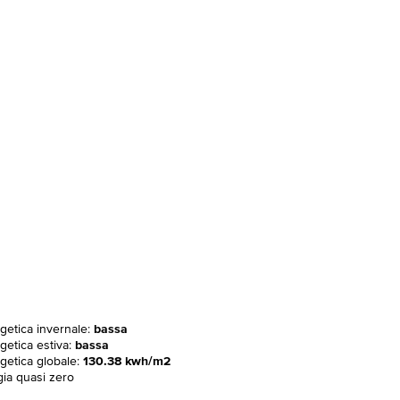
rgetica invernale:
bassa
getica estiva:
bassa
rgetica globale:
130.38 kwh/m2
gia quasi zero