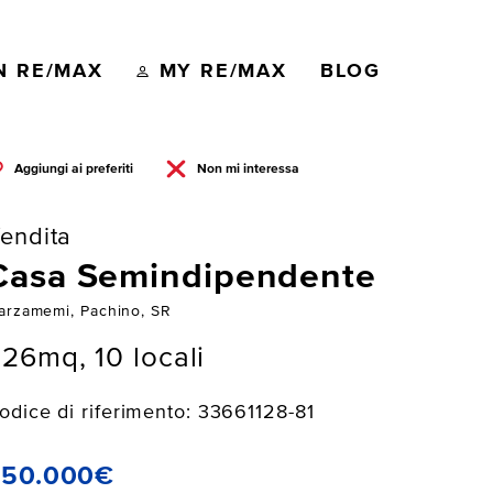
N RE/MAX
MY RE/MAX
BLOG
Aggiungi ai preferiti
Non mi interessa
endita
Casa Semindipendente
arzamemi, Pachino, SR
26mq, 10 locali
odice di riferimento: 33661128-81
450.000€