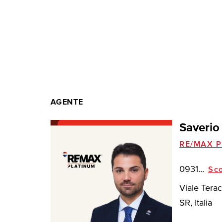
AGENTE
Saverio
RE/MAX P
0931...
Sco
Viale Terac
SR, Italia