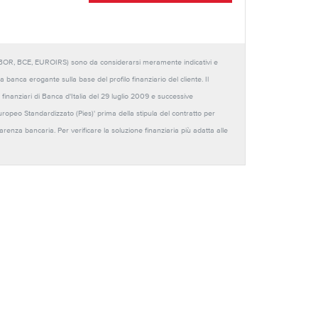
URIBOR, BCE, EUROIRS) sono da considerarsi meramente indicativi e
anca erogante sulla base del profilo finanziario del cliente. Il
 finanziari di Banca d'Italia del 29 luglio 2009 e successive
Europeo Standardizzato (Pies)' prima della stipula del contratto per
sparenza bancaria. Per verificare la soluzione finanziaria più adatta alle