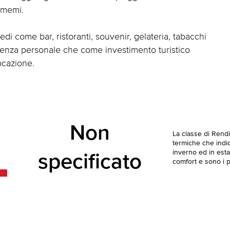
zamemi.
piedi come bar, ristoranti, souvenir, gelateria, tabacchi
enza personale che come investimento turistico
ocazione.
Non
La classe di Rend
termiche che indica
inverno ed in esta
specificato
comfort e sono i pi