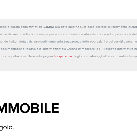
capitale e durata sono stimati da
24MAX
alla data odierna sulla base dei tassi di riferimento (E
sione del mutuo e le condizioni proposte sono subordinate alla valutazione ed approvazione della b
ondo i criteri dettati dal provvedimento sulla trasparenza delle operazioni e dei servizi bancari e
 la documentazione relativa alle 'Informazioni sul Credito Immobiliare' e il “Prospetto Informativo 
o nonché potrà consultare sulla pagina
Trasparenza
i fogli informativi e gli altri documenti di Tra
IMMOBILE
golo.