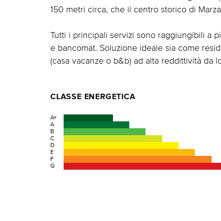
150 metri circa, che il centro storico di Mar
Tutti i principali servizi sono raggiungibili a 
e bancomat. Soluzione ideale sia come resid
(casa vacanze o b&b) ad alta reddittività da l
CLASSE ENERGETICA
A+
A
B
C
D
E
F
G