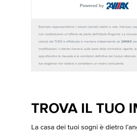
Powered by
Esempio rappresentativo: I calcoli riportati relativi a rate, interessi, 
non costituiscono un'offerta da parte dell'Istituto Rogante. La conces
calcolo del TAEG è effettuato in maniera indipendente da
24MAX
sec
modificazioni. Il cliente riceverà, sulla base della normativa vigente,
approfondire le clausole e le condizioni definitive del mutuo ottenut
tue esigenze non esitare a contattare un nostro consulente.
TROVA IL TUO 
La casa dei tuoi sogni è dietro l’an