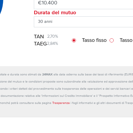
Durata del mutuo
TAN
2,70%
Tasso fisso
Tasso
TAEG
2,84%
capitale e durata sono stimati da
24MAX
alla data odierna sulla base dei tassi di riferimento (E
sione del mutuo e le condizioni proposte sono subordinate alla valutazione ed approvazione della b
ondo i criteri dettati dal provvedimento sulla trasparenza delle operazioni e dei servizi bancari e
 la documentazione relativa alle 'Informazioni sul Credito Immobiliare' e il “Prospetto Informativo 
o nonché potrà consultare sulla pagina
Trasparenza
i fogli informativi e gli altri documenti di Tra