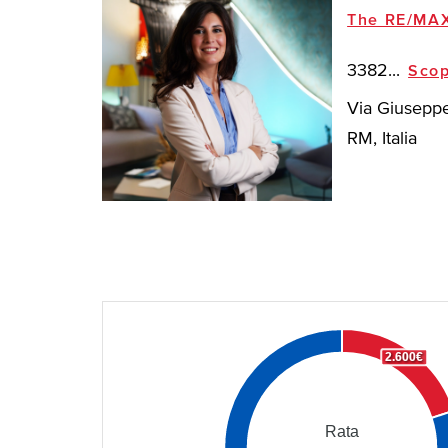
The RE/MAX
3382...
Scop
Via Giuseppe
RM, Italia
2.600€
Rata