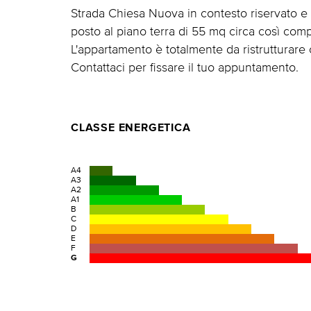
Strada Chiesa Nuova in contesto riservato e 
posto al piano terra di 55 mq circa così co
L'appartamento è totalmente da ristrutturare 
Contattaci per fissare il tuo appuntamento.
CLASSE ENERGETICA
A4
A3
A2
A1
B
C
D
E
F
G