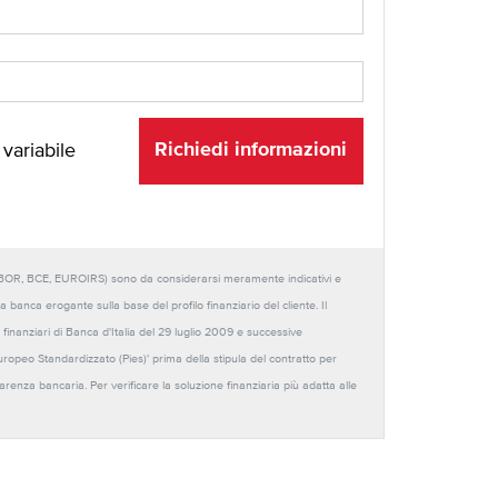
Richiedi informazioni
 variabile
URIBOR, BCE, EUROIRS) sono da considerarsi meramente indicativi e
anca erogante sulla base del profilo finanziario del cliente. Il
 finanziari di Banca d'Italia del 29 luglio 2009 e successive
Europeo Standardizzato (Pies)' prima della stipula del contratto per
sparenza bancaria. Per verificare la soluzione finanziaria più adatta alle