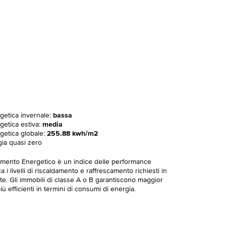
rgetica invernale:
bassa
getica estiva:
media
rgetica globale:
255.88 kwh/m2
gia quasi zero
imento Energetico è un indice delle performance
 i livelli di riscaldamento e raffrescamento richiesti in
te. Gli immobili di classe A o B garantiscono maggior
ù efficienti in termini di consumi di energia.