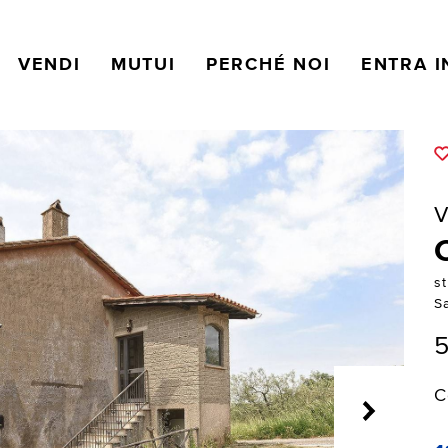
VENDI
MUTUI
PERCHÉ NOI
ENTRA I
V
s
S
5
C