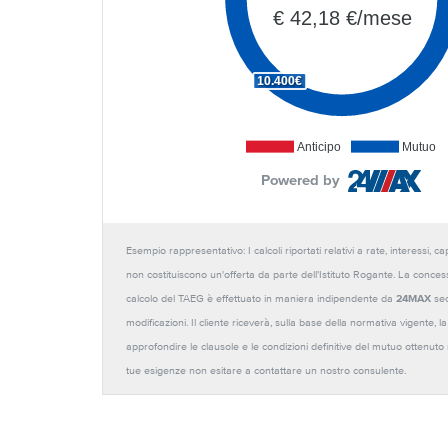
€ 42,18 €/mese
10.400€
Anticipo
Mutuo
Powered by
Esempio rappresentativo: I calcoli riportati relativi a rate, interessi, 
non costituiscono un'offerta da parte dell'Istituto Rogante. La conces
calcolo del TAEG è effettuato in maniera indipendente da
24MAX
sec
modificazioni. Il cliente riceverà, sulla base della normativa vigente,
approfondire le clausole e le condizioni definitive del mutuo ottenut
tue esigenze non esitare a contattare un nostro consulente.