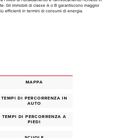
 i livelli di riscaldamento e raffrescamento richiesti in
te. Gli immobili di classe A o B garantiscono maggior
ù efficienti in termini di consumi di energia.
MAPPA
TEMPI DI PERCORRENZA IN
AUTO
TEMPI DI PERCORRENZA A
PIEDI
SCUOLE