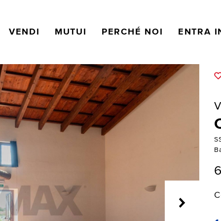
VENDI
MUTUI
PERCHÉ NOI
ENTRA I
V
S
B
6
C