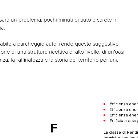
rà un problema, pochi minuti di auto e sarete in
ia.
nabile a parcheggio auto, rende questo suggestivo
ne di una struttura ricettiva di alto livello, di un'oasi
, la raffinatezza e la storia del territorio per una
Efficienza ene
Efficienza ener
Efficienza ene
Edificio a ener
F
La classe di Rend