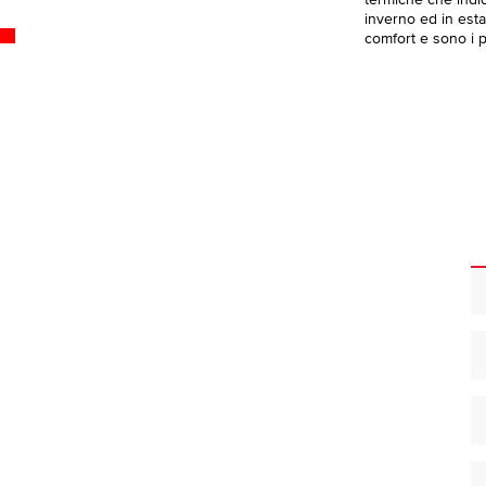
termiche che indica
inverno ed in esta
comfort e sono i pi