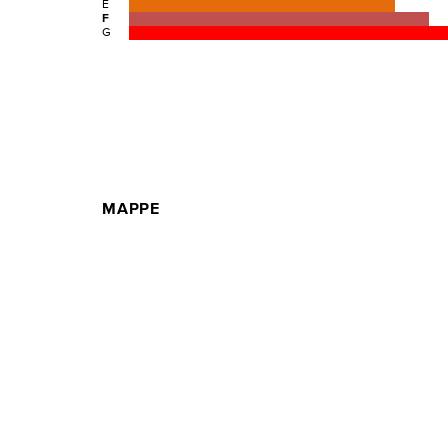
E
F
G
MAPPE