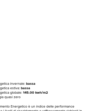
rgetica invernale:
bassa
getica estiva:
bassa
rgetica globale:
145.00 kwh/m2
gia quasi zero
imento Energetico è un indice delle performance