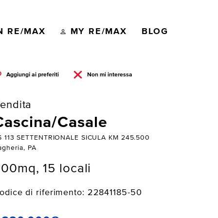
N RE/MAX
MY RE/MAX
BLOG
Aggiungi ai preferiti
Non mi interessa
endita
Cascina/Casale
S 113 SETTENTRIONALE SICULA KM 245.500
agheria, PA
00mq, 15 locali
odice di riferimento: 22841185-50