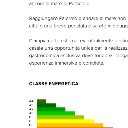
ancora al mare di Porticello.
Raggiungere Palermo o andare al mare non sa
città o una breve pedalata e sarete in spiagg
L' ampia corte esterna, eventualmente desti
casale una opportunità unica per la realizzazio
gastronomica esclusiva dove fondere l'eleganza
esperienza immersiva e completa.
CLASSE ENERGETICA
A4
A3
A2
A1
B
C
D