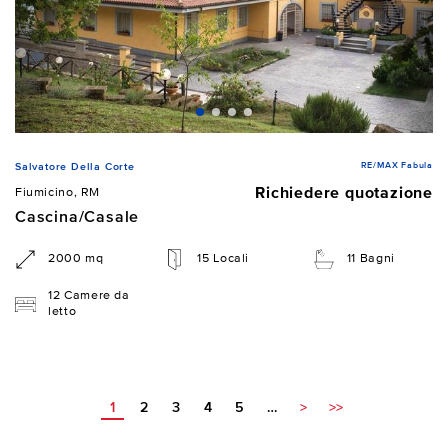
RE/MAX Fabula
Salvatore Della Corte
Richiedere quotazione
Fiumicino, RM
Cascina/Casale
2000 mq
15 Locali
11 Bagni
12 Camere da
letto
1
2
3
4
5
…
>
>>