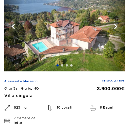
RE/MAX Lakelife
Alessandro Masserini
3.900.000€
Orta San Giulio, NO
Villa singola
623 mq
10 Locali
9 Bagni
7 Camere da
letto