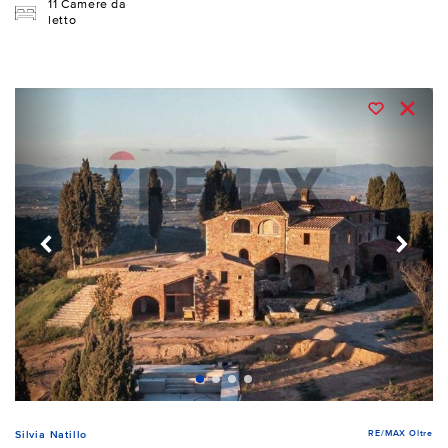
11 Camere da
letto
RE/MAX Oltre
Silvia Natillo