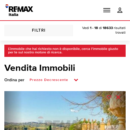
Vedi
1 - 18
di
18633
risultati
FILTRI
trovati
L'immobile che hai richiesto non è disponibile, cerca l'immobile giusto
per te sul nostro motore di ricerca.
Vendita Immobili
Ordina per