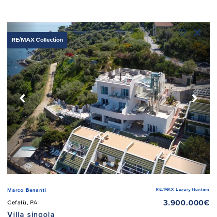
RE/MAX Collection
RE/MAX Luxury Hunters
Marco Benanti
3.900.000€
Cefalù, PA
Villa singola