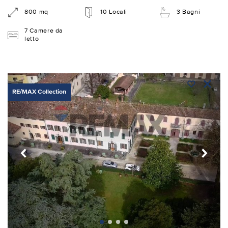
800 mq
10 Locali
3 Bagni
7 Camere da
letto
RE/MAX Collection