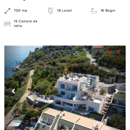
700 mq
18 Locali
16 Bagni
15 Camere da
letto