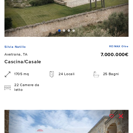
RE/MAX Oltre
Silvia Natillo
7.000.000€
Avetrana, TA
Cascina/Casale
1705 mq
24 Locali
25 Bagni
22 Camere da
letto