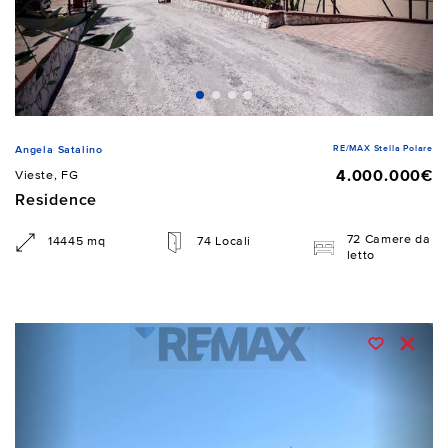
RE/MAX Stella Polare
Angela Satalino
4.000.000€
Vieste, FG
Residence
72 Camere da
14445 mq
74 Locali
letto