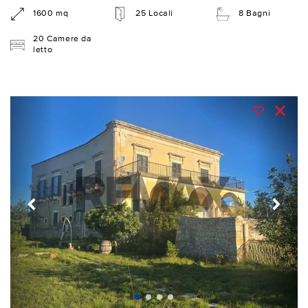
1600 mq
25 Locali
8 Bagni
20 Camere da
letto