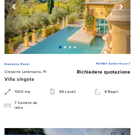
RE/MAX Golden House 3
Damiano Rossi
Richiedere quotazione
Crespina Lorenzana, PI
Villa singola
1000 mq
65 Locali
8 Bagni
7 Camere da
letto