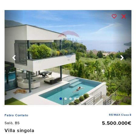
RE/MAX Class 8
Fabio Contato
5.500.000€
Salò, BS
Villa singola