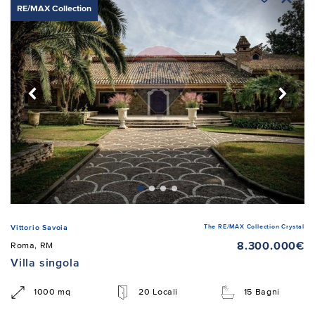
RE/MAX Collection
The RE/MAX Collection Crystal
Vittorio Savoia
8.300.000€
Roma, RM
Villa singola
1000 mq
20 Locali
15 Bagni