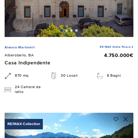
RE/MAX Stella Polare 2
Alessio Martinelli
4.750.000€
Alberobello, BA
Casa Indipendente
870 mq
30 Locali
8 Bagni
24 Camere da
letto
RE/MAX Collection