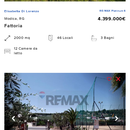
RE/MAX Platinum 6
Elisabetta Di Lorenzo
4.399.000€
Modica, RG
Fattoria
2000 mq
46 Locali
3 Bagni
12 Camere da
letto