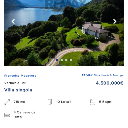
RE/MAX Città Ideale & Prestige
Francoise Mogavero
4.500.000€
Verbania, VB
Villa singola
718 mq
10 Locali
5 Bagni
4 Camere da
letto