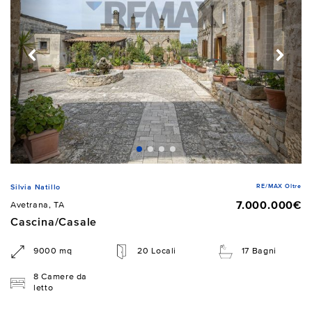
RE/MAX Oltre
Silvia Natillo
7.000.000€
Avetrana, TA
Cascina/Casale
9000 mq
20 Locali
17 Bagni
8 Camere da
letto