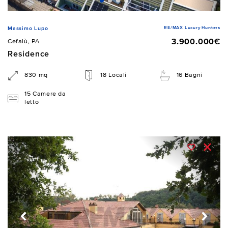
RE/MAX Luxury Hunters
Massimo Lupo
3.900.000€
Cefalù, PA
Residence
830 mq
18 Locali
16 Bagni
15 Camere da
letto