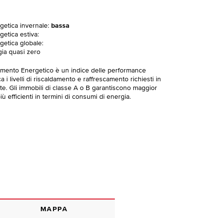
rgetica invernale:
bassa
getica estiva:
getica globale:
gia quasi zero
imento Energetico è un indice delle performance
 i livelli di riscaldamento e raffrescamento richiesti in
te. Gli immobili di classe A o B garantiscono maggior
ù efficienti in termini di consumi di energia.
MAPPA