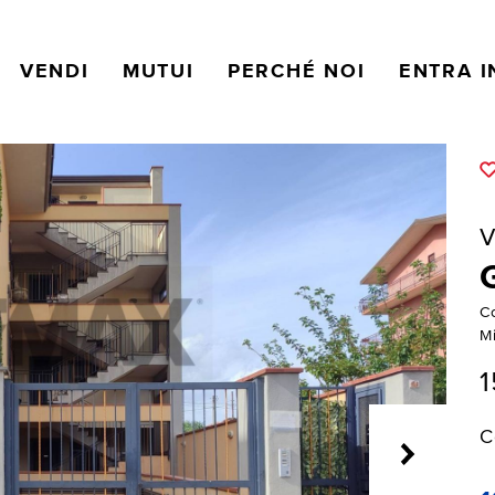
VENDI
MUTUI
PERCHÉ NOI
ENTRA I
V
Co
M
1
C