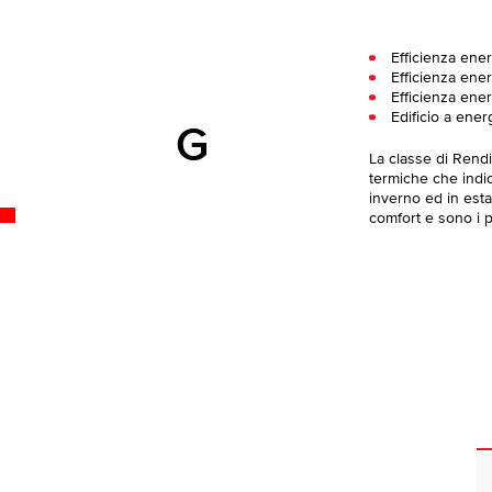
Efficienza ene
Efficienza ener
Efficienza ener
Edificio a ener
G
La classe di Rend
termiche che indica
inverno ed in esta
comfort e sono i pi