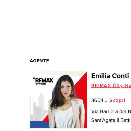
AGENTE
Emilia Conti
RE/MAX City H
3664...
Scopri
Via Barriera del 
Sant'Agata li Battia