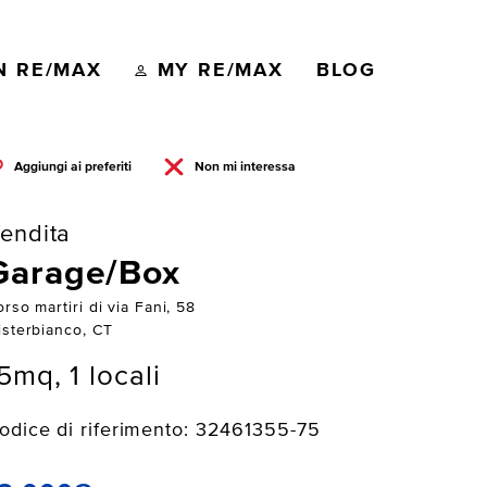
N RE/MAX
MY RE/MAX
BLOG
Aggiungi ai preferiti
Non mi interessa
endita
Garage/Box
rso martiri di via Fani, 58
isterbianco, CT
5mq, 1 locali
odice di riferimento: 32461355-75