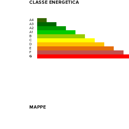
CLASSE ENERGETICA
A4
A3
A2
A1
B
C
D
E
F
G
MAPPE