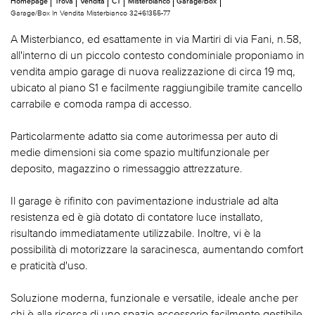
Homepage
Trova
Vendita
CT
Misterbianco
Garage/Box
Garage/Box In Vendita Misterbianco 32461355-77
A Misterbianco, ed esattamente in via Martiri di via Fani, n.58,
all'interno di un piccolo contesto condominiale proponiamo in
vendita ampio garage di nuova realizzazione di circa 19 mq,
ubicato al piano S1 e facilmente raggiungibile tramite cancello
carrabile e comoda rampa di accesso.
Particolarmente adatto sia come autorimessa per auto di
medie dimensioni sia come spazio multifunzionale per
deposito, magazzino o rimessaggio attrezzature.
Il garage è rifinito con pavimentazione industriale ad alta
resistenza ed è già dotato di contatore luce installato,
risultando immediatamente utilizzabile. Inoltre, vi è la
possibilità di motorizzare la saracinesca, aumentando comfort
e praticità d'uso.
Soluzione moderna, funzionale e versatile, ideale anche per
chi è alla ricerca di uno spazio accessorio facilmente gestibile