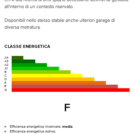
all'interno di un contesto riservato.
Disponibili nello stesso stabile anche ulteriori garage di
diversa metratura.
CLASSE ENERGETICA
A4
A3
A2
A1
B
C
D
E
F
G
F
Efficienza energetica invernale:
media
Efficienza energetica estiva: