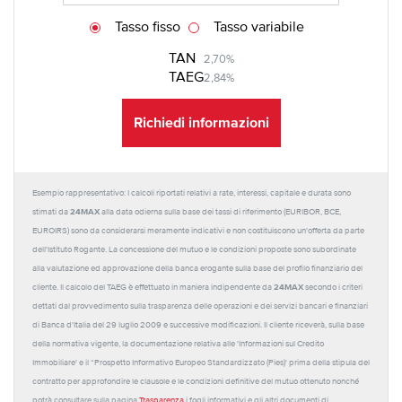
Tasso fisso
Tasso variabile
TAN
2,70%
TAEG
2,84%
Richiedi informazioni
Esempio rappresentativo: I calcoli riportati relativi a rate, interessi, capitale e durata sono
24MAX
stimati da
alla data odierna sulla base dei tassi di riferimento (EURIBOR, BCE,
EUROIRS) sono da considerarsi meramente indicativi e non costituiscono un'offerta da parte
dell'Istituto Rogante. La concessione del mutuo e le condizioni proposte sono subordinate
alla valutazione ed approvazione della banca erogante sulla base del profilo finanziario del
24MAX
cliente. Il calcolo del TAEG è effettuato in maniera indipendente da
secondo i criteri
dettati dal provvedimento sulla trasparenza delle operazioni e dei servizi bancari e finanziari
di Banca d'Italia del 29 luglio 2009 e successive modificazioni. Il cliente riceverà, sulla base
della normativa vigente, la documentazione relativa alle 'Informazioni sul Credito
Immobiliare' e il “Prospetto Informativo Europeo Standardizzato (Pies)' prima della stipula del
contratto per approfondire le clausole e le condizioni definitive del mutuo ottenuto nonché
potrà consultare sulla pagina
Trasparenza
i fogli informativi e gli altri documenti di