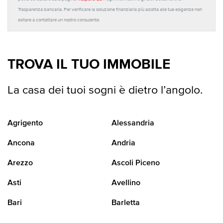
Trasparenza bancaria. Per verificare la soluzione finanziaria più adatta alle tue esigenze non
esitare a contattare un nostro consulente.
TROVA IL TUO IMMOBILE
La casa dei tuoi sogni è dietro l’angolo.
Agrigento
Alessandria
Ancona
Andria
Arezzo
Ascoli Piceno
Asti
Avellino
Bari
Barletta