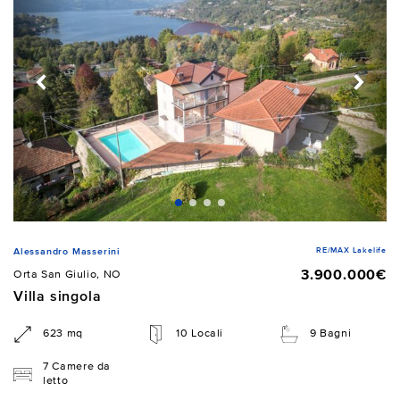
RE/MAX Lakelife
Alessandro Masserini
3.900.000€
Orta San Giulio, NO
Villa singola
623 mq
10 Locali
9 Bagni
7 Camere da
letto