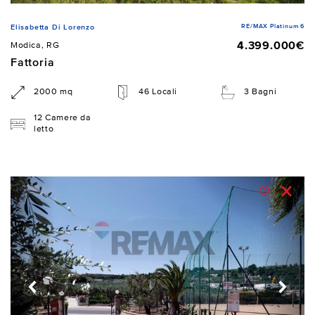
RE/MAX Platinum 6
Elisabetta Di Lorenzo
4.399.000€
Modica, RG
Fattoria
2000 mq
46 Locali
3 Bagni
12 Camere da
letto