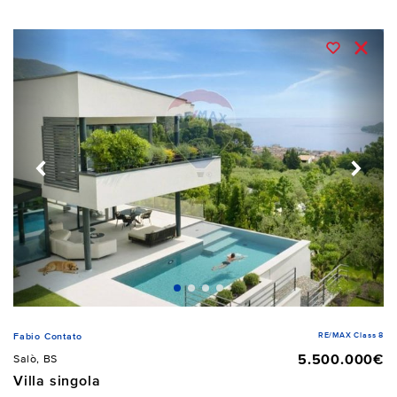
RE/MAX Class 8
Fabio Contato
5.500.000€
Salò, BS
Villa singola