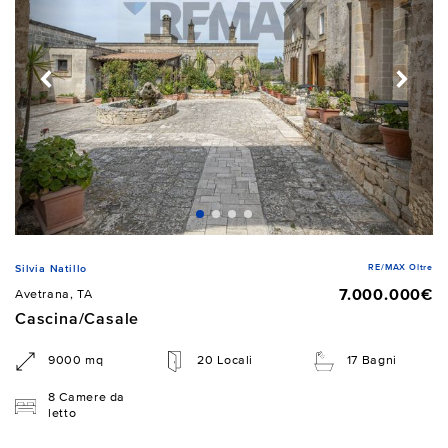
RE/MAX Oltre
Silvia Natillo
7.000.000€
Avetrana, TA
Cascina/Casale
9000 mq
20 Locali
17 Bagni
8 Camere da
letto