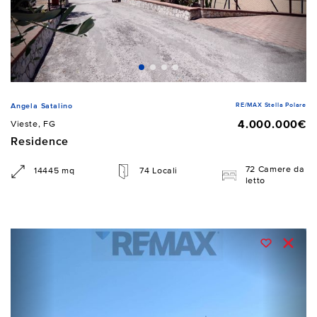
RE/MAX Stella Polare
Angela Satalino
4.000.000€
Vieste, FG
Residence
72 Camere da
14445 mq
74 Locali
letto