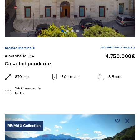
RE/MAX Stella Polare 2
Alessio Martinelli
4.750.000€
Alberobello, BA
Casa Indipendente
870 mq
30 Locali
8 Bagni
24 Camere da
letto
RE/MAX Collection