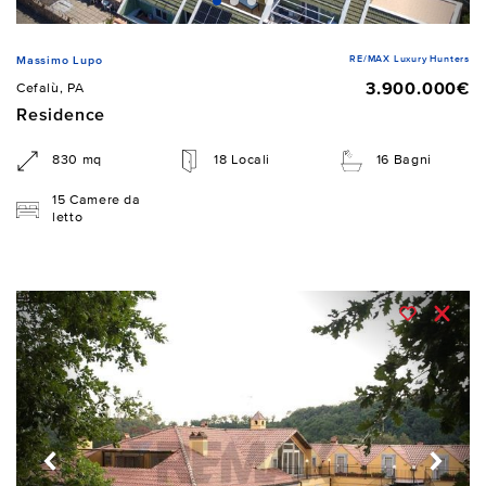
RE/MAX Luxury Hunters
Massimo Lupo
3.900.000€
Cefalù, PA
Residence
830 mq
18 Locali
16 Bagni
15 Camere da
letto