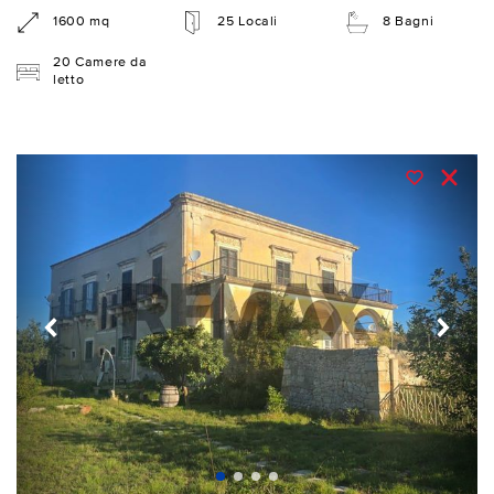
1600 mq
25 Locali
8 Bagni
20 Camere da
letto