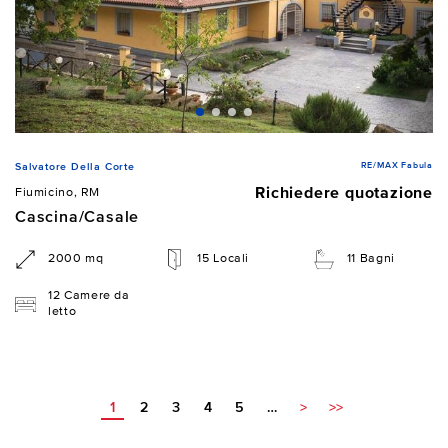
RE/MAX Fabula
Salvatore Della Corte
Richiedere quotazione
Fiumicino, RM
Cascina/Casale
2000 mq
15 Locali
11 Bagni
12 Camere da
letto
1
2
3
4
5
…
>
>>