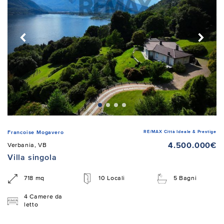
RE/MAX Città Ideale & Prestige
Francoise Mogavero
4.500.000€
Verbania, VB
Villa singola
718 mq
10 Locali
5 Bagni
4 Camere da
letto