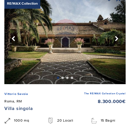
RE/MAX Collection
The RE/MAX Collection Crystal
Vittorio Savoia
8.300.000€
Roma, RM
Villa singola
1000 mq
20 Locali
15 Bagni