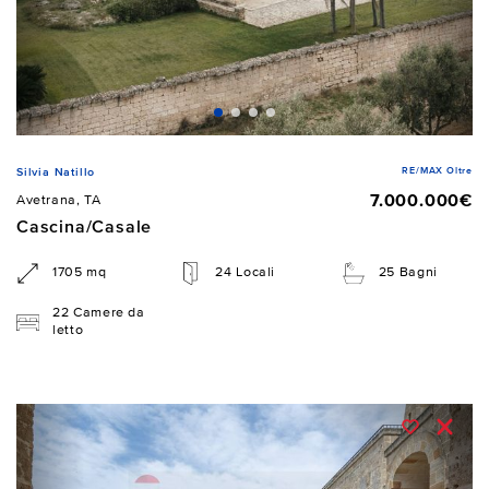
RE/MAX Oltre
Silvia Natillo
7.000.000€
Avetrana, TA
Cascina/Casale
1705 mq
24 Locali
25 Bagni
22 Camere da
letto