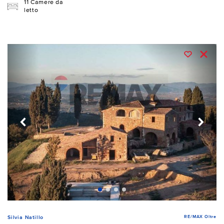
11 Camere da
letto
RE/MAX Oltre
Silvia Natillo