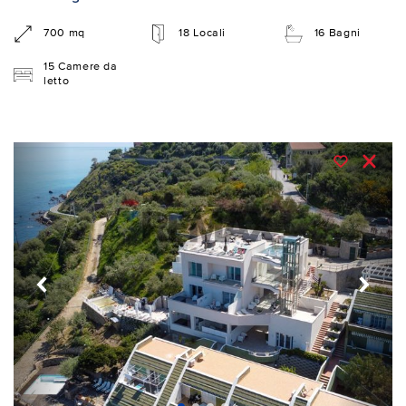
700 mq
18 Locali
16 Bagni
15 Camere da
letto