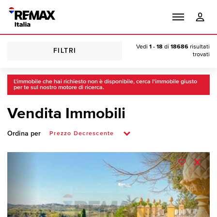
Vedi
1 - 18
di
18686
risultati
FILTRI
trovati
L'immobile che hai richiesto non è disponibile, cerca l'immobile giusto
per te sul nostro motore di ricerca.
Vendita Immobili
Ordina per