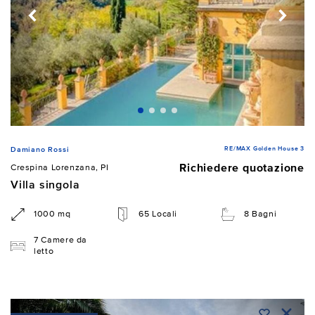
RE/MAX Golden House 3
Damiano Rossi
Richiedere quotazione
Crespina Lorenzana, PI
Villa singola
1000 mq
65 Locali
8 Bagni
7 Camere da
letto