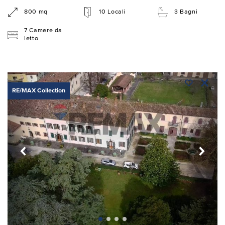
800 mq
10 Locali
3 Bagni
7 Camere da
letto
RE/MAX Collection