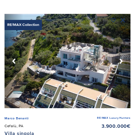
RE/MAX Collection
RE/MAX Luxury Hunters
Marco Benanti
3.900.000€
Cefalù, PA
Villa singola