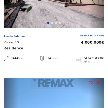
RE/MAX Stella Polare
Angela Satalino
4.000.000€
Vieste, FG
Residence
72 Camere da
14445 mq
74 Locali
letto