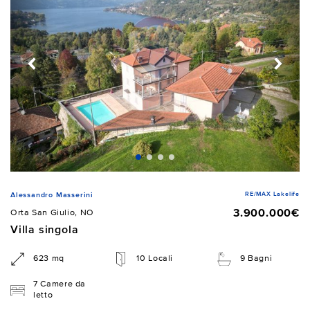
RE/MAX Lakelife
Alessandro Masserini
3.900.000€
Orta San Giulio, NO
Villa singola
623 mq
10 Locali
9 Bagni
7 Camere da
letto