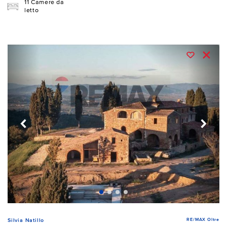
11 Camere da
letto
RE/MAX Oltre
Silvia Natillo