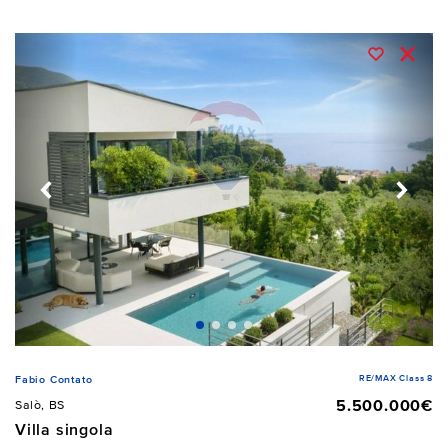
RE/MAX Class 8
Fabio Contato
5.500.000€
Salò, BS
Villa singola