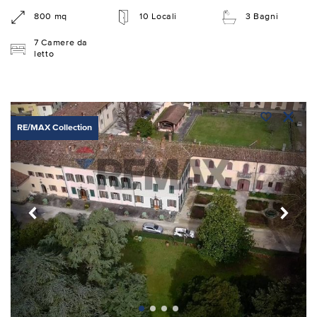
800 mq
10 Locali
3 Bagni
7 Camere da
letto
RE/MAX Collection