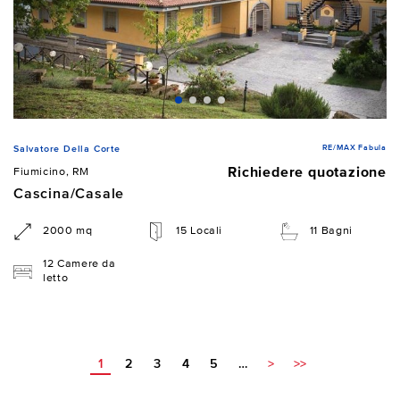
RE/MAX Fabula
Salvatore Della Corte
Richiedere quotazione
Fiumicino, RM
Cascina/Casale
2000 mq
15 Locali
11 Bagni
12 Camere da
letto
1
2
3
4
5
…
>
>>