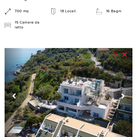
700 mq
18 Locali
16 Bagni
15 Camere da
letto