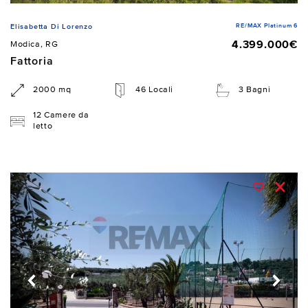
RE/MAX Platinum 6
Elisabetta Di Lorenzo
4.399.000€
Modica, RG
Fattoria
2000 mq
46 Locali
3 Bagni
12 Camere da
letto