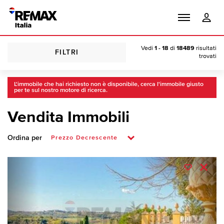
Vedi
1 - 18
di
18489
risultati
FILTRI
trovati
L'immobile che hai richiesto non è disponibile, cerca l'immobile giusto
per te sul nostro motore di ricerca.
Vendita Immobili
Ordina per