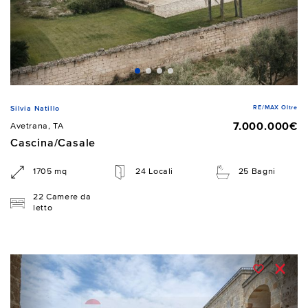
RE/MAX Oltre
Silvia Natillo
7.000.000€
Avetrana, TA
Cascina/Casale
1705 mq
24 Locali
25 Bagni
22 Camere da
letto