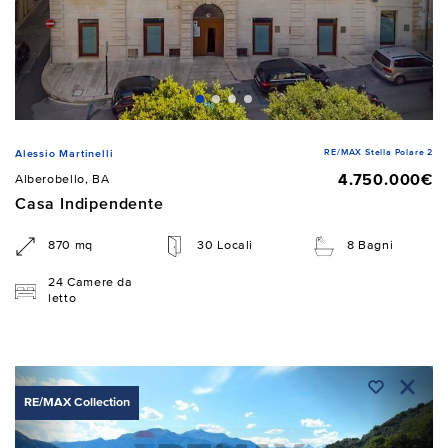
RE/MAX Stella Polare 2
Alessio Martinelli
4.750.000€
Alberobello, BA
Casa Indipendente
870 mq
30 Locali
8 Bagni
24 Camere da
letto
RE/MAX Collection