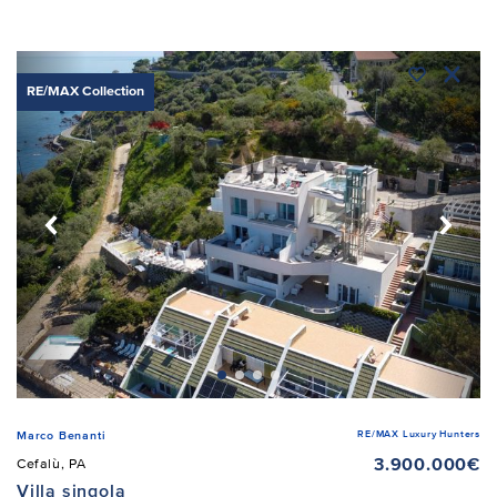
RE/MAX Collection
RE/MAX Luxury Hunters
Marco Benanti
3.900.000€
Cefalù, PA
Villa singola