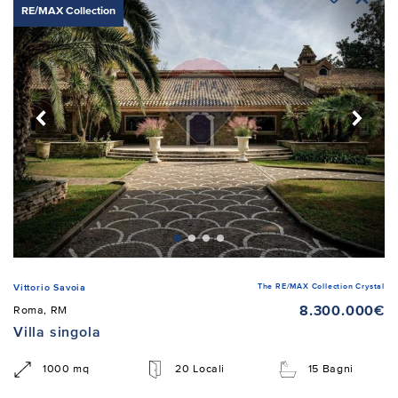
RE/MAX Collection
The RE/MAX Collection Crystal
Vittorio Savoia
8.300.000€
Roma, RM
Villa singola
1000 mq
20 Locali
15 Bagni