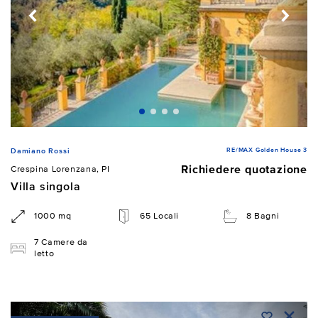
RE/MAX Golden House 3
Damiano Rossi
Richiedere quotazione
Crespina Lorenzana, PI
Villa singola
1000 mq
65 Locali
8 Bagni
7 Camere da
letto