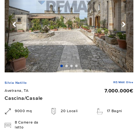
RE/MAX Oltre
Silvia Natillo
7.000.000€
Avetrana, TA
Cascina/Casale
9000 mq
20 Locali
17 Bagni
8 Camere da
letto