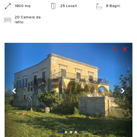
1600 mq
25 Locali
8 Bagni
20 Camere da
letto