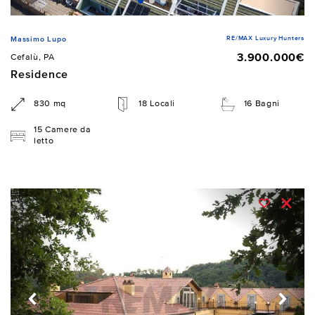
RE/MAX Luxury Hunters
Massimo Lupo
3.900.000€
Cefalù, PA
Residence
830 mq
18 Locali
16 Bagni
15 Camere da
letto