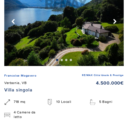
RE/MAX Città Ideale & Prestige
Francoise Mogavero
4.500.000€
Verbania, VB
Villa singola
718 mq
10 Locali
5 Bagni
4 Camere da
letto