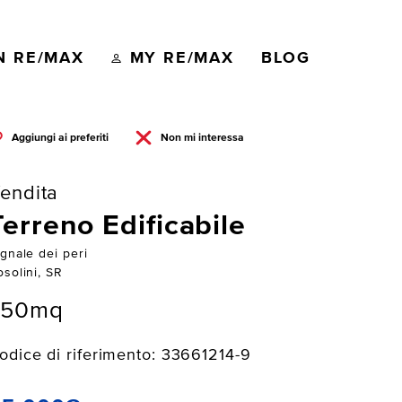
N RE/MAX
MY RE/MAX
BLOG
Aggiungi ai preferiti
Non mi interessa
endita
Terreno Edificabile
gnale dei peri
solini, SR
750mq
odice di riferimento: 33661214-9