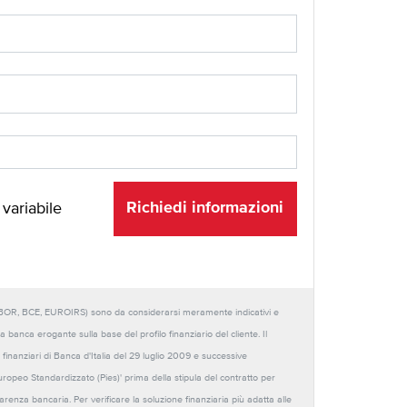
Richiedi informazioni
 variabile
URIBOR, BCE, EUROIRS) sono da considerarsi meramente indicativi e
anca erogante sulla base del profilo finanziario del cliente. Il
 finanziari di Banca d'Italia del 29 luglio 2009 e successive
Europeo Standardizzato (Pies)' prima della stipula del contratto per
sparenza bancaria. Per verificare la soluzione finanziaria più adatta alle