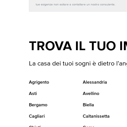
tue esigenze non esitare a contattare un nostro consulente.
TROVA IL TUO 
La casa dei tuoi sogni è dietro l’an
Agrigento
Alessandria
Asti
Avellino
Bergamo
Biella
Cagliari
Caltanissetta