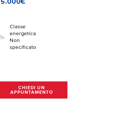
55.000€
Classe
energetica
Non
specificato
CHIEDI UN
APPUNTAMENTO