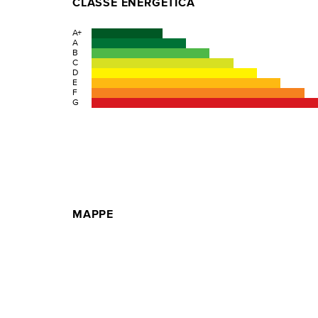
CLASSE ENERGETICA
A+
A
B
C
D
E
F
G
MAPPE