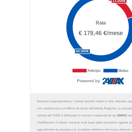
11.000€
Rata
€ 178,46 €/mese
44.000€
Anticipo
Mutuo
Powered by
Esempio rappresentativo: I calcoli riportati relativi a rate, interessi, 
non costituiscono un'offerta da parte dell'Istituto Rogante. La conces
calcolo del TAEG è effettuato in maniera indipendente da
24MAX
sec
modificazioni. Il cliente riceverà, sulla base della normativa vigente,
approfondire le clausole e le condizioni definitive del mutuo ottenut