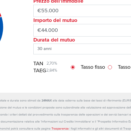
Prezzo dell'immobile
Importo del mutuo
Durata del mutuo
TAN
2,70%
Tasso fisso
Tasso
TAEG
2,84%
capitale e durata sono stimati da
24MAX
alla data odierna sulla base dei tassi di riferimento (E
sione del mutuo e le condizioni proposte sono subordinate alla valutazione ed approvazione della b
ondo i criteri dettati dal provvedimento sulla trasparenza delle operazioni e dei servizi bancari e
 la documentazione relativa alle 'Informazioni sul Credito Immobiliare' e il “Prospetto Informativo 
o nonché potrà consultare sulla pagina
Trasparenza
i fogli informativi e gli altri documenti di Tra