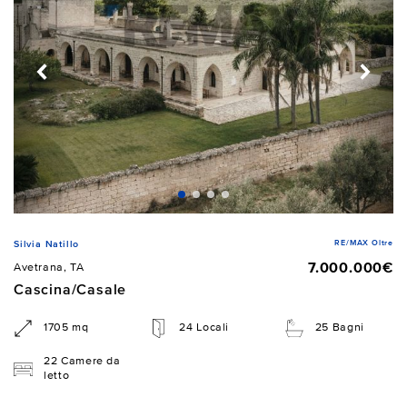
RE/MAX Oltre
Silvia Natillo
7.000.000€
Avetrana, TA
Cascina/Casale
1705 mq
24 Locali
25 Bagni
22 Camere da
letto