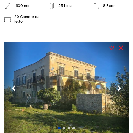
1600 mq
25 Locali
8 Bagni
20 Camere da
letto