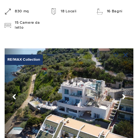
830 mq
18 Locali
16 Bagni
15 Camere da
letto
RE/MAX Collection