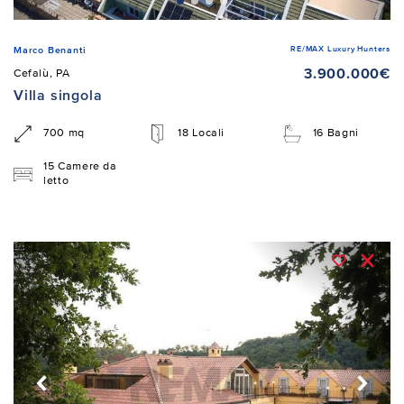
RE/MAX Luxury Hunters
Marco Benanti
3.900.000€
Cefalù, PA
Villa singola
700 mq
18 Locali
16 Bagni
15 Camere da
letto