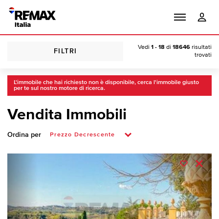
Vedi
1 - 18
di
18646
risultati
FILTRI
trovati
L'immobile che hai richiesto non è disponibile, cerca l'immobile giusto
per te sul nostro motore di ricerca.
Vendita Immobili
Ordina per