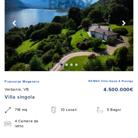
RE/MAX Città Ideale & Prestige
Francoise Mogavero
4.500.000€
Verbania, VB
Villa singola
718 mq
10 Locali
5 Bagni
4 Camere da
letto