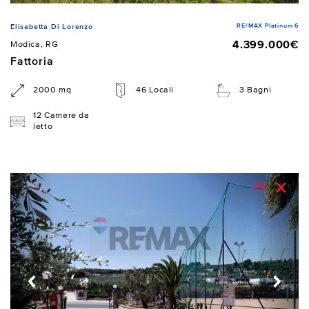
RE/MAX Platinum 6
Elisabetta Di Lorenzo
4.399.000€
Modica, RG
Fattoria
2000 mq
46 Locali
3 Bagni
12 Camere da
letto