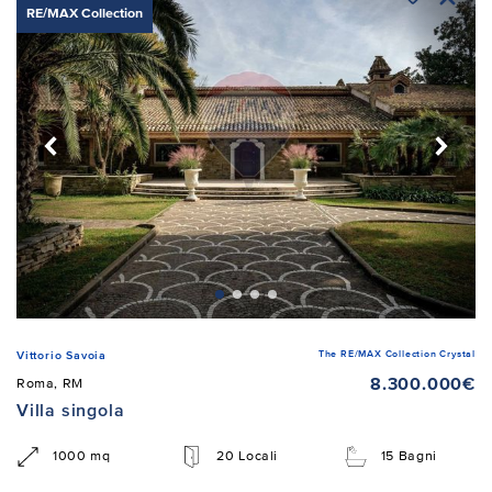
RE/MAX Collection
The RE/MAX Collection Crystal
Vittorio Savoia
8.300.000€
Roma, RM
Villa singola
1000 mq
20 Locali
15 Bagni