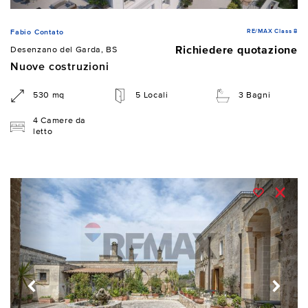
RE/MAX Class 8
Fabio Contato
Richiedere quotazione
Desenzano del Garda, BS
Nuove costruzioni
530 mq
5 Locali
3 Bagni
4 Camere da
letto