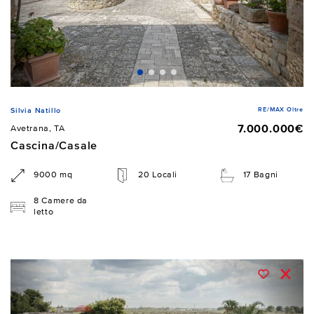
RE/MAX Oltre
Silvia Natillo
7.000.000€
Avetrana, TA
Cascina/Casale
9000 mq
20 Locali
17 Bagni
8 Camere da
letto