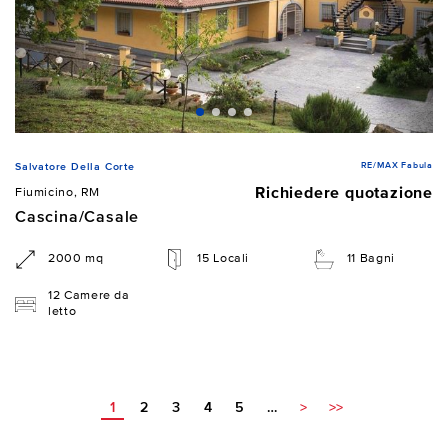
RE/MAX Fabula
Salvatore Della Corte
Richiedere quotazione
Fiumicino, RM
Cascina/Casale
2000 mq
15 Locali
11 Bagni
12 Camere da
letto
1
2
3
4
5
…
>
>>