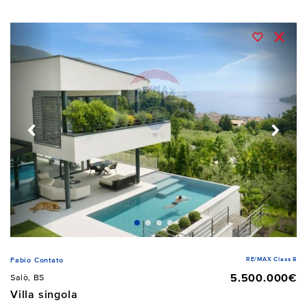
RE/MAX Class 8
Fabio Contato
5.500.000€
Salò, BS
Villa singola