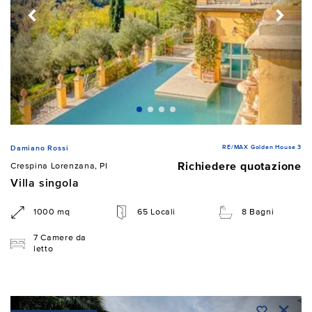
RE/MAX Golden House 3
Damiano Rossi
Richiedere quotazione
Crespina Lorenzana, PI
Villa singola
1000 mq
65 Locali
8 Bagni
7 Camere da
letto