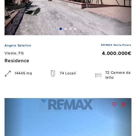
RE/MAX Stella Polare
Angela Satalino
4.000.000€
Vieste, FG
Residence
72 Camere da
14445 mq
74 Locali
letto