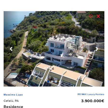
RE/MAX Luxury Hunters
Massimo Lupo
3.900.000€
Cefalù, PA
Residence