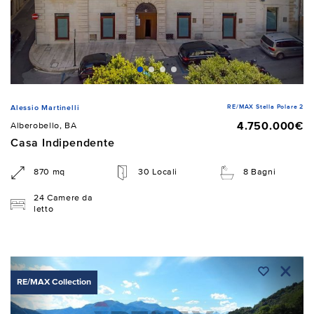
RE/MAX Stella Polare 2
Alessio Martinelli
4.750.000€
Alberobello, BA
Casa Indipendente
870 mq
30 Locali
8 Bagni
24 Camere da
letto
RE/MAX Collection