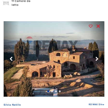
11 Camere da
letto
RE/MAX Oltre
Silvia Natillo