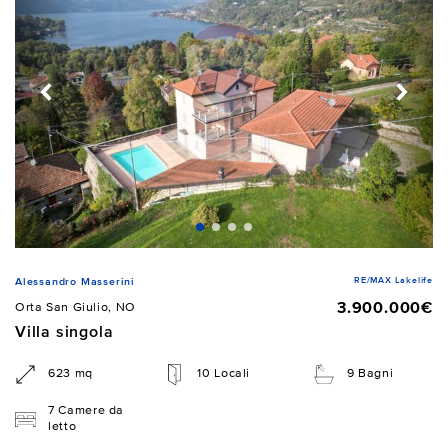
RE/MAX Lakelife
Alessandro Masserini
3.900.000€
Orta San Giulio, NO
Villa singola
623 mq
10 Locali
9 Bagni
7 Camere da
letto