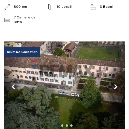
800 mq
10 Locali
3 Bagni
7 Camere da
letto
RE/MAX Collection