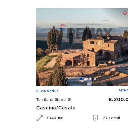
RE/MA
Silvia Natillo
8.200.
Torrita di Siena, SI
Cascina/Casale
1040 mq
27 Locali