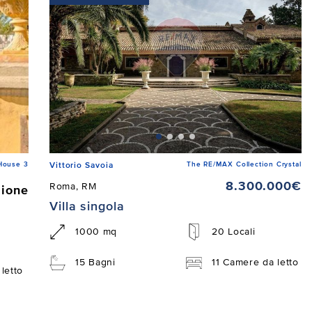
House 3
The RE/MAX Collection Crystal
Vittorio Savoia
8.300.000€
Roma, RM
zione
Villa singola
1000 mq
20 Locali
15 Bagni
11 Camere da letto
letto