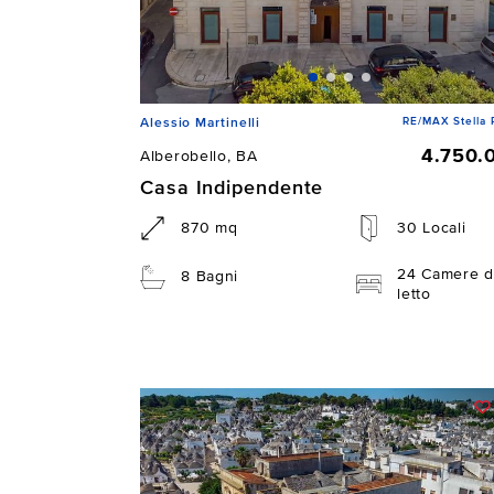
RE/MAX Stella 
Alessio Martinelli
4.750.
Alberobello, BA
Casa Indipendente
870 mq
30 Locali
24 Camere d
8 Bagni
letto