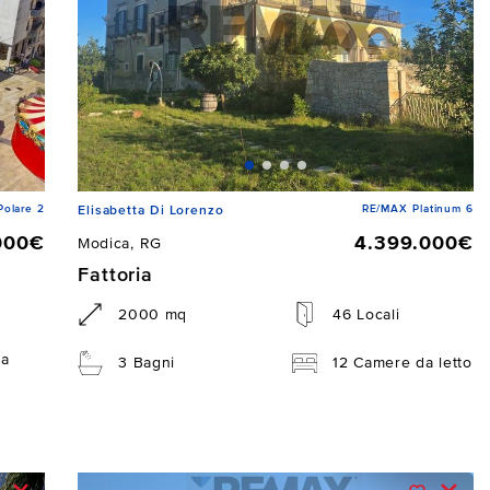
Polare 2
RE/MAX Platinum 6
Elisabetta Di Lorenzo
000€
4.399.000€
Modica, RG
Fattoria
2000 mq
46 Locali
da
3 Bagni
12 Camere da letto