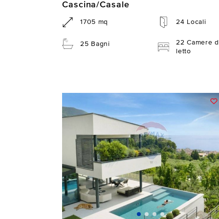
Cascina/Casale
1705 mq
24 Locali
22 Camere d
25 Bagni
letto