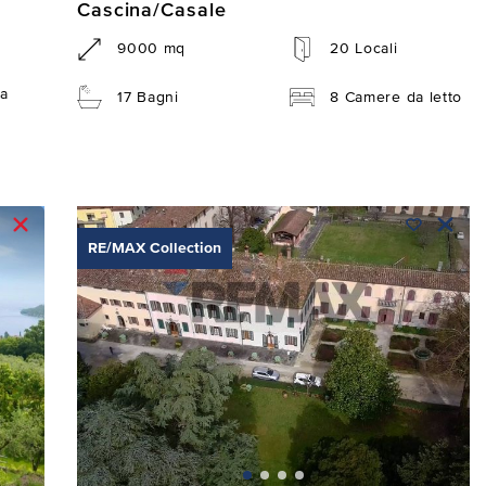
Cascina/Casale
9000 mq
20 Locali
a
17 Bagni
8 Camere da letto
RE/MAX Collection