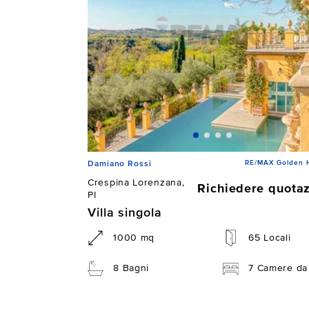
RE/MAX Golden 
Damiano Rossi
Crespina Lorenzana,
Richiedere quota
PI
Villa singola
1000 mq
65 Locali
8 Bagni
7 Camere da 