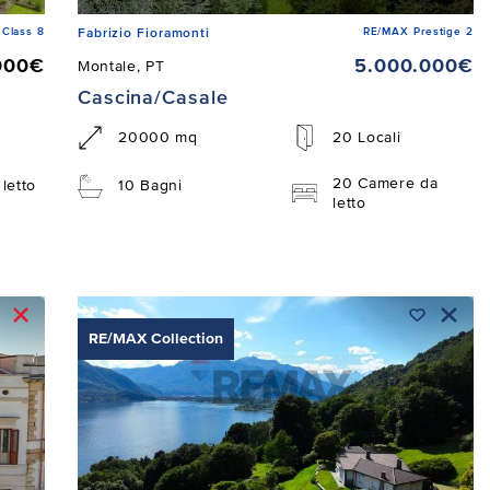
Class 8
RE/MAX Prestige 2
Fabrizio Fioramonti
000€
5.000.000€
Montale, PT
Cascina/Casale
20000 mq
20 Locali
20 Camere da
letto
10 Bagni
letto
RE/MAX Collection