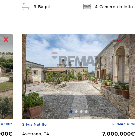
3 Bagni
4 Camere da letto
X Oltre
RE/MAX Oltre
Silvia Natillo
000€
7.000.000€
Avetrana, TA