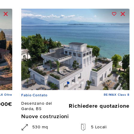
X Oltre
RE/MAX Class 8
Fabio Contato
Desenzano del
000€
Richiedere quotazione
Garda, BS
Nuove costruzioni
530 mq
5 Locali