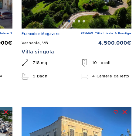
Polare 2
RE/MAX Città Ideale & Prestige
Francoise Mogavero
000€
4.500.000€
Verbania, VB
Villa singola
718 mq
10 Locali
a
5 Bagni
4 Camere da letto