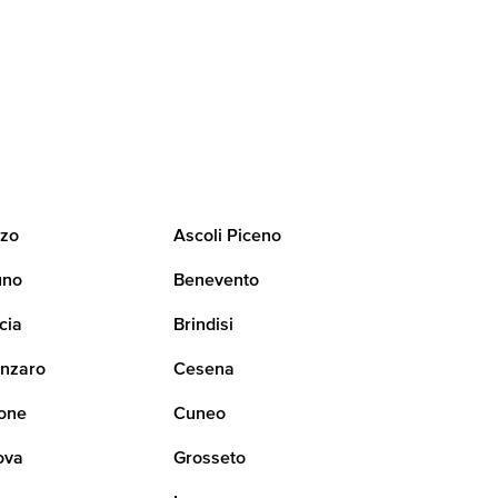
zo
Ascoli Piceno
uno
Benevento
cia
Brindisi
nzaro
Cesena
one
Cuneo
ova
Grosseto