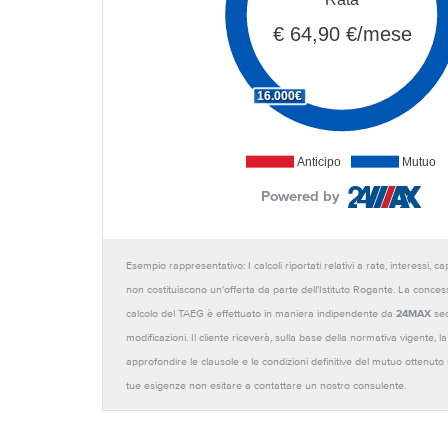
€ 64,90 €/mese
16.000€
Anticipo
Mutuo
Powered by
Esempio rappresentativo: I calcoli riportati relativi a rate, interessi, 
non costituiscono un'offerta da parte dell'Istituto Rogante. La conces
calcolo del TAEG è effettuato in maniera indipendente da
24MAX
sec
modificazioni. Il cliente riceverà, sulla base della normativa vigente,
approfondire le clausole e le condizioni definitive del mutuo ottenut
tue esigenze non esitare a contattare un nostro consulente.