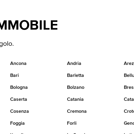
IMMOBILE
golo.
Ancona
Andria
Arez
Bari
Barletta
Bell
Bologna
Bolzano
Bres
Caserta
Catania
Cata
Cosenza
Cremona
Crot
Foggia
Forli
Gen