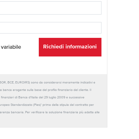
Richiedi informazioni
 variabile
URIBOR, BCE, EUROIRS) sono da considerarsi meramente indicativi e
anca erogante sulla base del profilo finanziario del cliente. Il
 finanziari di Banca d'Italia del 29 luglio 2009 e successive
Europeo Standardizzato (Pies)' prima della stipula del contratto per
sparenza bancaria. Per verificare la soluzione finanziaria più adatta alle