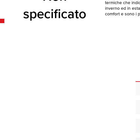
termiche che indica
inverno ed in esta
specificato
comfort e sono i pi