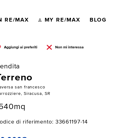
N RE/MAX
MY RE/MAX
BLOG
Aggiungi ai preferiti
Non mi interessa
endita
Terreno
raversa san francesco
arrozziere, Siracusa, SR
1540mq
odice di riferimento: 33661197-14