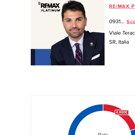
RE/MAX P
0931...
Sco
Viale Terac
SR, Italia
4.000€
Rata