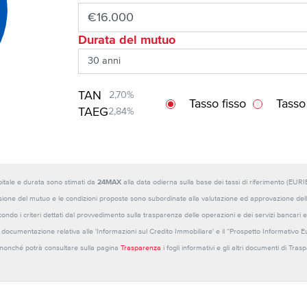
Durata del mutuo
TAN
2,70%
Tasso fisso
Tasso
TAEG
2,84%
capitale e durata sono stimati da
24MAX
alla data odierna sulla base dei tassi di riferimento (E
sione del mutuo e le condizioni proposte sono subordinate alla valutazione ed approvazione della b
ondo i criteri dettati dal provvedimento sulla trasparenza delle operazioni e dei servizi bancari e
 la documentazione relativa alle 'Informazioni sul Credito Immobiliare' e il “Prospetto Informativo 
o nonché potrà consultare sulla pagina
Trasparenza
i fogli informativi e gli altri documenti di Tra