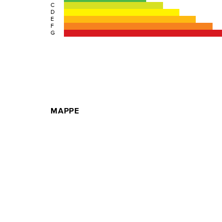
C
D
E
F
G
MAPPE