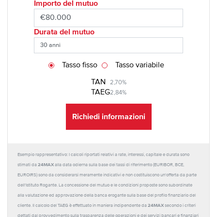
Importo del mutuo
Durata del mutuo
Tasso fisso
Tasso variabile
TAN
2,70%
TAEG
2,84%
Richiedi informazioni
Esempio rappresentativo: I calcoli riportati relativi a rate, interessi, capitale e durata sono
24MAX
stimati da
alla data odierna sulla base dei tassi di riferimento (EURIBOR, BCE,
EUROIRS) sono da considerarsi meramente indicativi e non costituiscono un'offerta da parte
dell'Istituto Rogante. La concessione del mutuo e le condizioni proposte sono subordinate
alla valutazione ed approvazione della banca erogante sulla base del profilo finanziario del
24MAX
cliente. Il calcolo del TAEG è effettuato in maniera indipendente da
secondo i criteri
dettati dal provvedimento sulla trasparenza delle operazioni e dei servizi bancari e finanziari