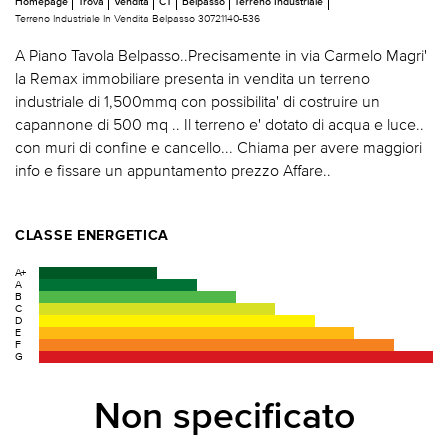
Homepage
Trova
Vendita
CT
Belpasso
Terreno Industriale
Terreno Industriale In Vendita Belpasso 30721140-536
A Piano Tavola Belpasso..Precisamente in via Carmelo Magri'
la Remax immobiliare presenta in vendita un terreno
industriale di 1,500mmq con possibilita' di costruire un
capannone di 500 mq .. Il terreno e' dotato di acqua e luce..
con muri di confine e cancello... Chiama per avere maggiori
info e fissare un appuntamento prezzo Affare..
CLASSE ENERGETICA
A+
A
B
C
D
E
F
G
Non specificato