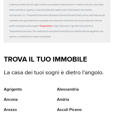
di Banca d'Italia del 29 luglio 2009 e successive modificazioni. Il cliente riceverà, sulla base
della normativa vigente, la documentazione relativa alle 'Informazioni sul Credito
Immobiliare' e il “Prospetto Informativo Europeo Standardizzato (Pies)' prima della stipula del
contratto per approfondire le clausole e le condizioni definitive del mutuo ottenuto nonché
potrà consultare sulla pagina
Trasparenza
i fogli informativi e gli altri documenti di
Trasparenza bancaria. Per verificare la soluzione finanziaria più adatta alle tue esigenze non
esitare a contattare un nostro consulente.
TROVA IL TUO IMMOBILE
La casa dei tuoi sogni è dietro l’angolo.
Agrigento
Alessandria
Ancona
Andria
Arezzo
Ascoli Piceno