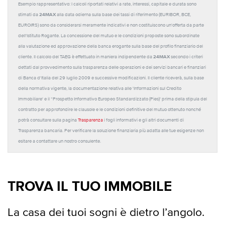
Esempio rappresentativo: I calcoli riportati relativi a rate, interessi, capitale e durata sono
24MAX
stimati da
alla data odierna sulla base dei tassi di riferimento (EURIBOR, BCE,
EUROIRS) sono da considerarsi meramente indicativi e non costituiscono un'offerta da parte
dell'Istituto Rogante. La concessione del mutuo e le condizioni proposte sono subordinate
alla valutazione ed approvazione della banca erogante sulla base del profilo finanziario del
24MAX
cliente. Il calcolo del TAEG è effettuato in maniera indipendente da
secondo i criteri
dettati dal provvedimento sulla trasparenza delle operazioni e dei servizi bancari e finanziari
di Banca d'Italia del 29 luglio 2009 e successive modificazioni. Il cliente riceverà, sulla base
della normativa vigente, la documentazione relativa alle 'Informazioni sul Credito
Immobiliare' e il “Prospetto Informativo Europeo Standardizzato (Pies)' prima della stipula del
contratto per approfondire le clausole e le condizioni definitive del mutuo ottenuto nonché
potrà consultare sulla pagina
Trasparenza
i fogli informativi e gli altri documenti di
Trasparenza bancaria. Per verificare la soluzione finanziaria più adatta alle tue esigenze non
esitare a contattare un nostro consulente.
TROVA IL TUO IMMOBILE
La casa dei tuoi sogni è dietro l’angolo.