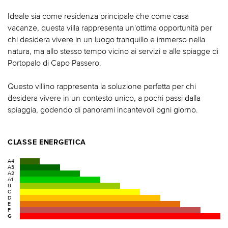
Ideale sia come residenza principale che come casa
vacanze, questa villa rappresenta un'ottima opportunità per
chi desidera vivere in un luogo tranquillo e immerso nella
natura, ma allo stesso tempo vicino ai servizi e alle spiagge di
Portopalo di Capo Passero.
Questo villino rappresenta la soluzione perfetta per chi
desidera vivere in un contesto unico, a pochi passi dalla
spiaggia, godendo di panorami incantevoli ogni giorno.
CLASSE ENERGETICA
A4
A3
A2
A1
B
C
D
E
F
G