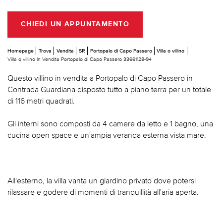
CHIEDI UN APPUNTAMENTO
Homepage
Trova
Vendita
SR
Portopalo di Capo Passero
Villa o villino
Villa o villino In Vendita Portopalo di Capo Passero 33661128-94
Questo villino in vendita a Portopalo di Capo Passero in
Contrada Guardiana disposto tutto a piano terra per un totale
di 116 metri quadrati.
Gli interni sono composti da 4 camere da letto e 1 bagno, una
cucina open space e un'ampia veranda esterna vista mare.
All'esterno, la villa vanta un giardino privato dove potersi
rilassare e godere di momenti di tranquillità all'aria aperta.