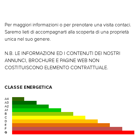
Per maggiori informazioni o per prenotare una visita contaci.
Saremo lieti di accompagnarti alla scoperta di una proprietà
unica nel suo genere.
N.B. LE INFORMAZIONI ED I CONTENUTI DEI NOSTRI
ANNUNCI, BROCHURE E PAGINE WEB NON
COSTITUISCONO ELEMENTO CONTRATTUALE.
CLASSE ENERGETICA
A4
A3
A2
A1
B
C
D
E
F
G