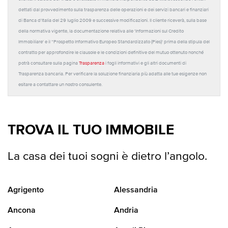
dettati dal provvedimento sulla trasparenza delle operazioni e dei servizi bancari e finanziari
di Banca d'Italia del 29 luglio 2009 e successive modificazioni. Il cliente riceverà, sulla base
della normativa vigente, la documentazione relativa alle 'Informazioni sul Credito
Immobiliare' e il “Prospetto Informativo Europeo Standardizzato (Pies)' prima della stipula del
contratto per approfondire le clausole e le condizioni definitive del mutuo ottenuto nonché
potrà consultare sulla pagina
Trasparenza
i fogli informativi e gli altri documenti di
Trasparenza bancaria. Per verificare la soluzione finanziaria più adatta alle tue esigenze non
esitare a contattare un nostro consulente.
TROVA IL TUO IMMOBILE
La casa dei tuoi sogni è dietro l’angolo.
Agrigento
Alessandria
Ancona
Andria