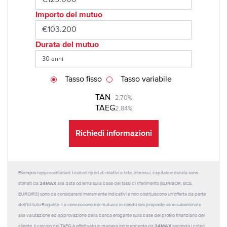
Importo del mutuo
Durata del mutuo
Tasso fisso
Tasso variabile
TAN
2,70%
TAEG
2,84%
Richiedi informazioni
Esempio rappresentativo: I calcoli riportati relativi a rate, interessi, capitale e durata sono
24MAX
stimati da
alla data odierna sulla base dei tassi di riferimento (EURIBOR, BCE,
EUROIRS) sono da considerarsi meramente indicativi e non costituiscono un'offerta da parte
dell'Istituto Rogante. La concessione del mutuo e le condizioni proposte sono subordinate
alla valutazione ed approvazione della banca erogante sulla base del profilo finanziario del
24MAX
cliente. Il calcolo del TAEG è effettuato in maniera indipendente da
secondo i criteri