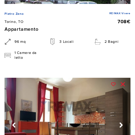
RE/MAX Vivere
Pietro Zeno
708€
Torino, TO
Appartamento
96 mq
3 Locali
2 Bagni
1 Camere da
letto