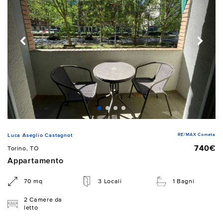
RE/MAX Cometa
Luca Aseglio Castagnot
740€
Torino, TO
Appartamento
70 mq
3 Locali
1 Bagni
2 Camere da
letto