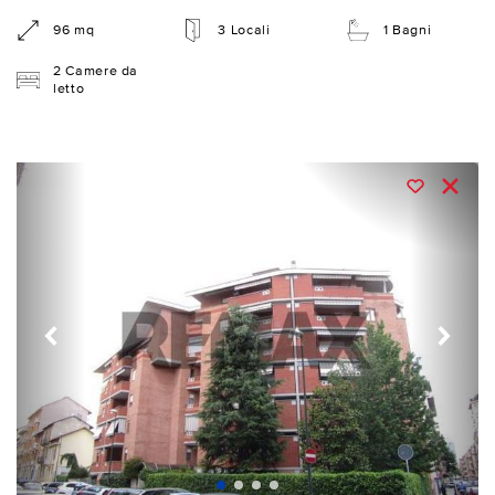
96 mq
3 Locali
1 Bagni
2 Camere da
letto