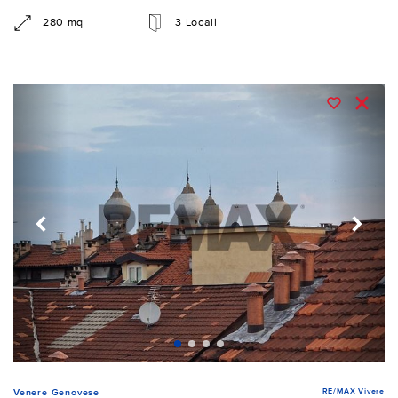
280 mq
3 Locali
RE/MAX Vivere
Venere Genovese