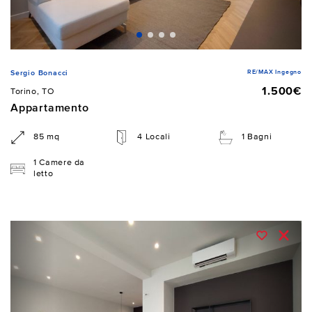
RE/MAX Ingegno
Sergio Bonacci
1.500€
Torino, TO
Appartamento
85 mq
4 Locali
1 Bagni
1 Camere da
letto