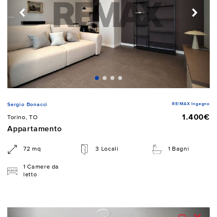
RE/MAX Ingegno
Sergio Bonacci
1.400€
Torino, TO
Appartamento
72 mq
3 Locali
1 Bagni
1 Camere da
letto