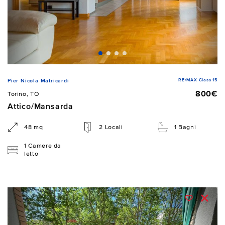
RE/MAX Class 15
Pier Nicola Matricardi
800€
Torino, TO
Attico/Mansarda
48 mq
2 Locali
1 Bagni
1 Camere da
letto