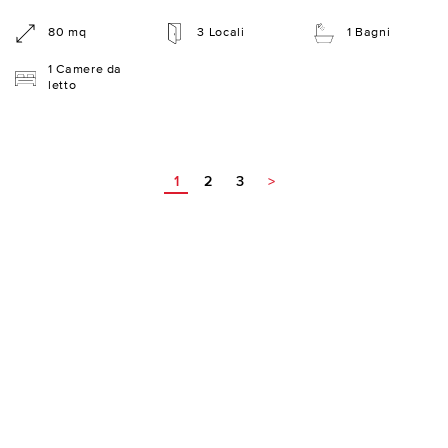
80 mq
3 Locali
1 Bagni
1 Camere da
letto
1
2
3
>