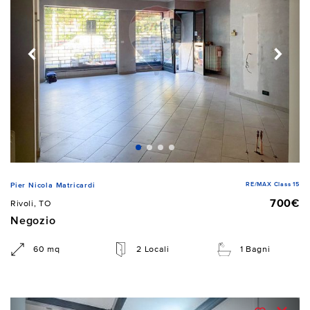
RE/MAX Class 15
Pier Nicola Matricardi
700€
Rivoli, TO
Negozio
60 mq
2 Locali
1 Bagni