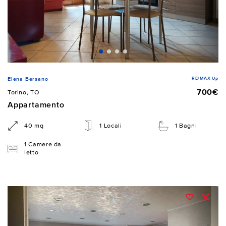
RE/MAX Up
Elena Bersano
700€
Torino, TO
Appartamento
40 mq
1 Locali
1 Bagni
1 Camere da
letto