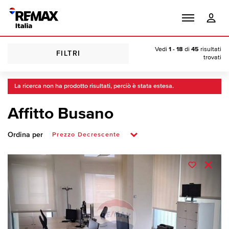
Vedi
1 - 18
di
45
risultati
FILTRI
trovati
La ricerca non ha prodotto risultati, perciò è stata estesa.
Affitto Busano
Ordina per