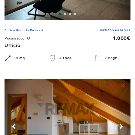
RE/MAX Casa Service
Enrico Rodolfo Pettazzi
1.000€
Piossasco, TO
Ufficio
91 mq
4 Locali
2 Bagni