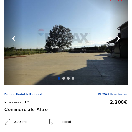
RE/MAX Casa Service
Enrico Rodolfo Pettazzi
2.200€
Piossasco, TO
Commerciale Altro
320 mq
1 Locali