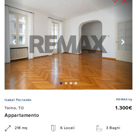
RE/MAX Up
Isabel Ferrando
1.300€
Torino, TO
Appartamento
218 mq
6 Locali
3 Bagni