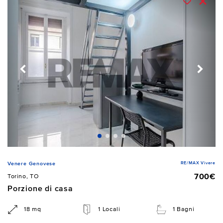
RE/MAX Vivere
Venere Genovese
700€
Torino, TO
Porzione di casa
18 mq
1 Locali
1 Bagni