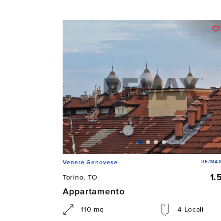
RE/MAX
Venere Genovese
1.
Torino, TO
Appartamento
110 mq
4 Locali