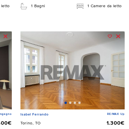
letto
1 Bagni
1 Camere da letto
Ingegno
RE/MAX Up
Isabel Ferrando
400€
1.300€
Torino, TO