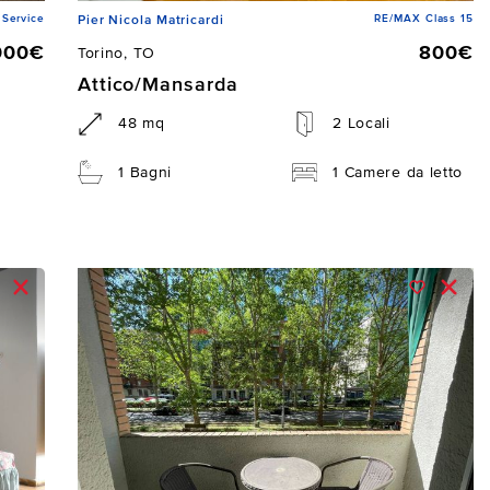
Service
RE/MAX Class 15
Pier Nicola Matricardi
000€
800€
Torino, TO
Attico/Mansarda
48 mq
2 Locali
1 Bagni
1 Camere da letto