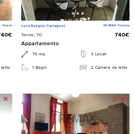
 Vivere
RE/MAX Cometa
Luca Aseglio Castagnot
740€
740€
Torino, TO
Appartamento
70 mq
3 Locali
letto
1 Bagni
2 Camere da letto