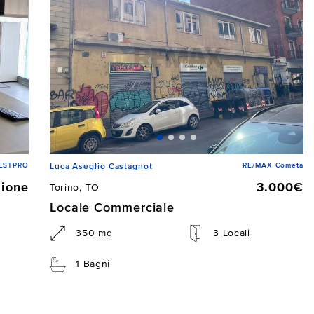
 ESTPRO
RE/MAX Cometa
Luca Aseglio Castagnot
zione
3.000€
Torino, TO
Locale Commerciale
350 mq
3 Locali
1 Bagni