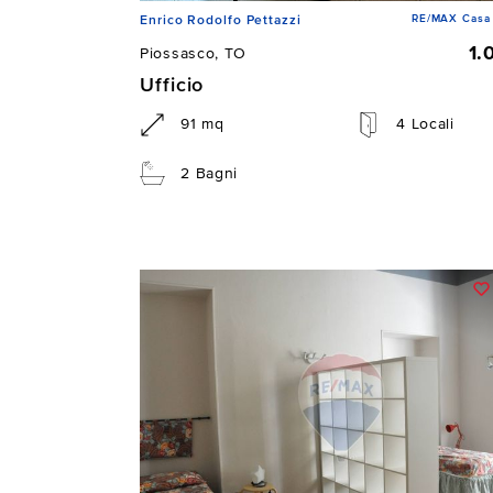
RE/MAX Casa 
Enrico Rodolfo Pettazzi
1.
Piossasco, TO
Ufficio
91 mq
4 Locali
2 Bagni