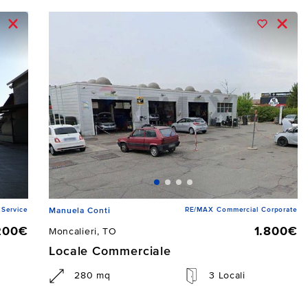
Service
RE/MAX Commercial Corporate
Manuela Conti
200€
1.800€
Moncalieri, TO
Locale Commerciale
280 mq
3 Locali