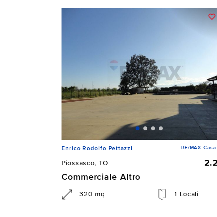
RE/MAX Casa 
Enrico Rodolfo Pettazzi
2.
Piossasco, TO
Commerciale Altro
320 mq
1 Locali