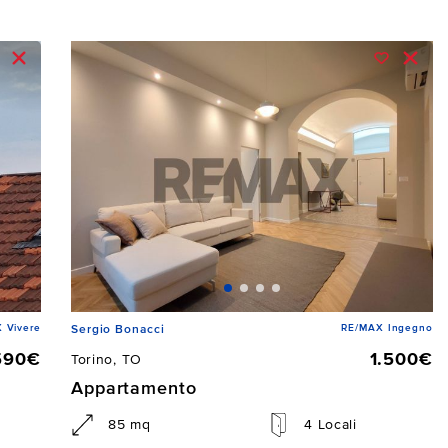
 Vivere
RE/MAX Ingegno
Sergio Bonacci
590€
1.500€
Torino, TO
Appartamento
85 mq
4 Locali