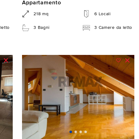
Appartamento
218 mq
6 Locali
letto
3 Bagni
3 Camere da letto