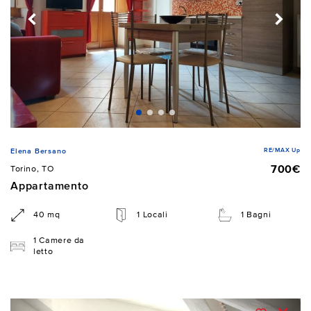
RE/MAX Up
Elena Bersano
700€
Torino, TO
Appartamento
40 mq
1 Locali
1 Bagni
1 Camere da
letto