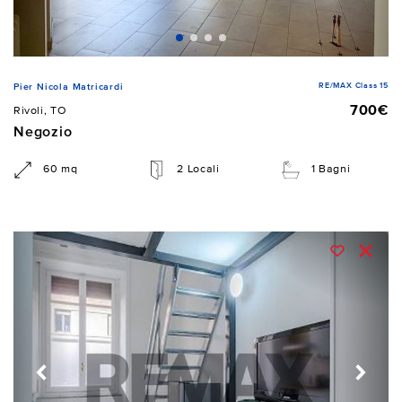
RE/MAX Class 15
Pier Nicola Matricardi
700€
Rivoli, TO
Negozio
60 mq
2 Locali
1 Bagni