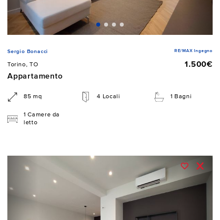
RE/MAX Ingegno
Sergio Bonacci
1.500€
Torino, TO
Appartamento
85 mq
4 Locali
1 Bagni
1 Camere da
letto