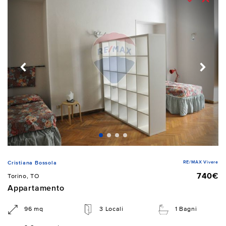
RE/MAX Vivere
Cristiana Bossola
740€
Torino, TO
Appartamento
96 mq
3 Locali
1 Bagni