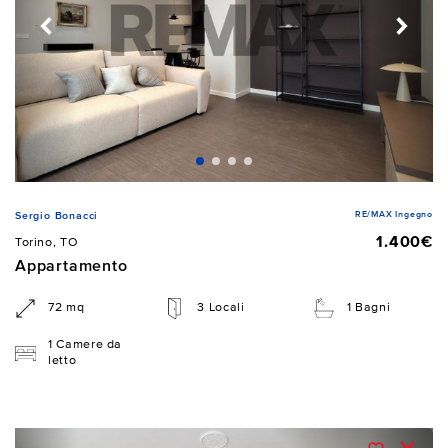
RE/MAX Ingegno
Sergio Bonacci
1.400€
Torino, TO
Appartamento
72 mq
3 Locali
1 Bagni
1 Camere da
letto