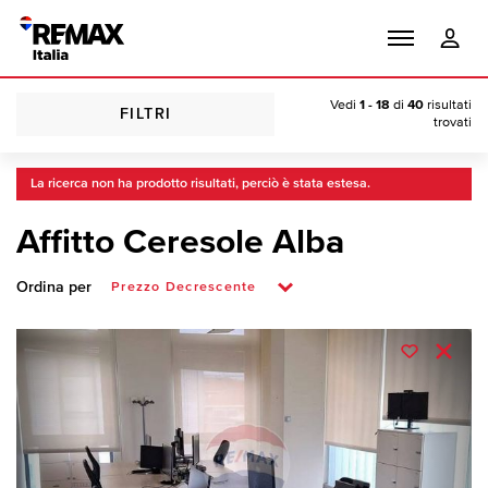
Vedi
1 - 18
di
40
risultati
FILTRI
trovati
La ricerca non ha prodotto risultati, perciò è stata estesa.
Affitto Ceresole Alba
Ordina per