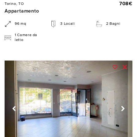
708€
Torino, TO
Appartamento
96 mq
3 Locali
2 Bagni
1 Camere da
letto