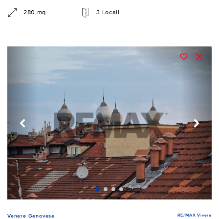
280 mq
3 Locali
RE/MAX Vivere
Venere Genovese