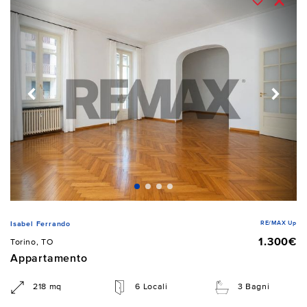
RE/MAX Up
Isabel Ferrando
1.300€
Torino, TO
Appartamento
218 mq
6 Locali
3 Bagni