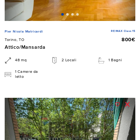
RE/MAX Class 15
Pier Nicola Matricardi
800€
Torino, TO
Attico/Mansarda
48 mq
2 Locali
1 Bagni
1 Camere da
letto