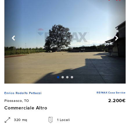
RE/MAX Casa Service
Enrico Rodolfo Pettazzi
2.200€
Piossasco, TO
Commerciale Altro
320 mq
1 Locali