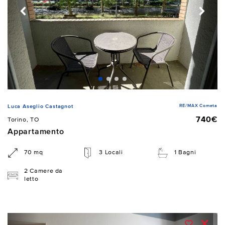
RE/MAX Cometa
Luca Aseglio Castagnot
740€
Torino, TO
Appartamento
70 mq
3 Locali
1 Bagni
2 Camere da
letto