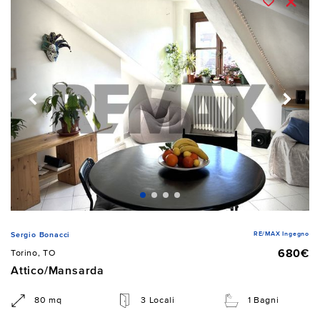
RE/MAX Ingegno
Sergio Bonacci
680€
Torino, TO
Attico/Mansarda
80 mq
3 Locali
1 Bagni