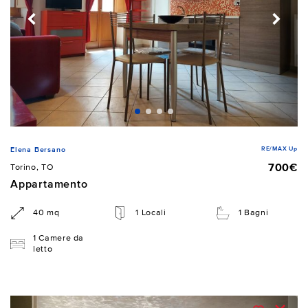
RE/MAX Up
Elena Bersano
700€
Torino, TO
Appartamento
40 mq
1 Locali
1 Bagni
1 Camere da
letto