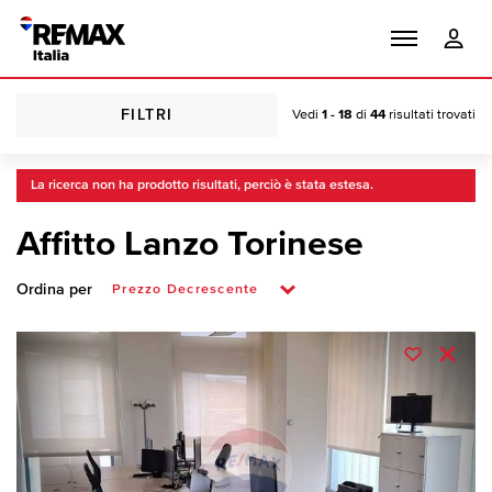
FILTRI
Vedi
1 - 18
di
44
risultati trovati
La ricerca non ha prodotto risultati, perciò è stata estesa.
Affitto Lanzo Torinese
Ordina per