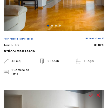
RE/MAX Class 15
Pier Nicola Matricardi
800€
Torino, TO
Attico/Mansarda
48 mq
2 Locali
1 Bagni
1 Camere da
letto