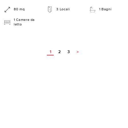
80 mq
3 Locali
1 Bagni
1 Camere da
letto
1
2
3
>