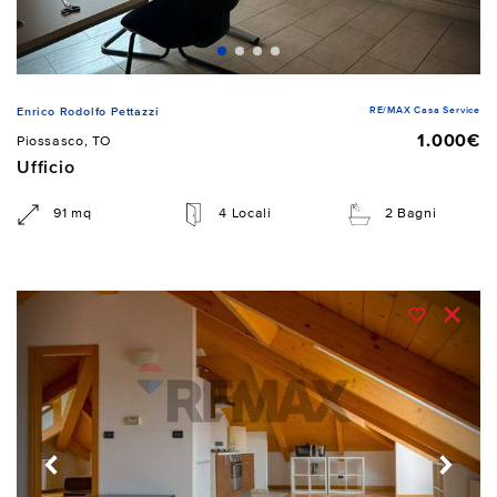
RE/MAX Casa Service
Enrico Rodolfo Pettazzi
1.000€
Piossasco, TO
Ufficio
91 mq
4 Locali
2 Bagni