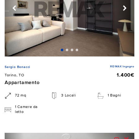
RE/MAX Ingegno
Sergio Bonacci
1.400€
Torino, TO
Appartamento
72 mq
3 Locali
1 Bagni
1 Camere da
letto