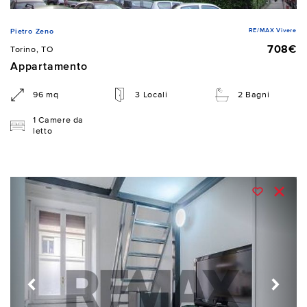
RE/MAX Vivere
Pietro Zeno
708€
Torino, TO
Appartamento
96 mq
3 Locali
2 Bagni
1 Camere da
letto