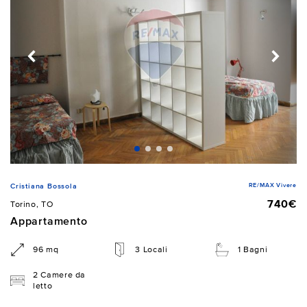
RE/MAX Vivere
Cristiana Bossola
740€
Torino, TO
Appartamento
96 mq
3 Locali
1 Bagni
2 Camere da
letto