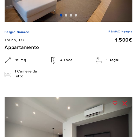
RE/MAX Ingegno
Sergio Bonacci
1.500€
Torino, TO
Appartamento
85 mq
4 Locali
1 Bagni
1 Camere da
letto