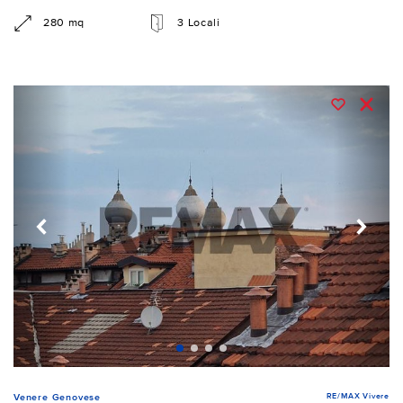
280 mq
3 Locali
RE/MAX Vivere
Venere Genovese