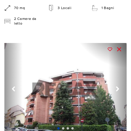
70 mq
3 Locali
1 Bagni
2 Camere da
letto