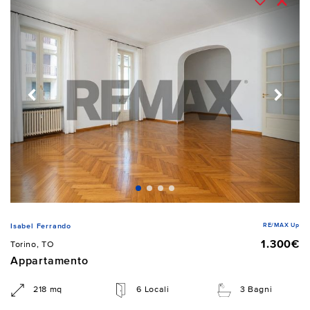
RE/MAX Up
Isabel Ferrando
1.300€
Torino, TO
Appartamento
218 mq
6 Locali
3 Bagni