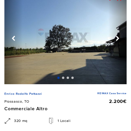
RE/MAX Casa Service
Enrico Rodolfo Pettazzi
2.200€
Piossasco, TO
Commerciale Altro
320 mq
1 Locali