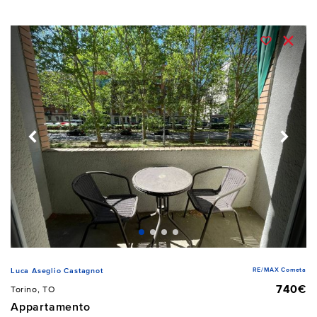
RE/MAX Cometa
Luca Aseglio Castagnot
740€
Torino, TO
Appartamento