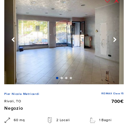
RE/MAX Class 15
Pier Nicola Matricardi
700€
Rivoli, TO
Negozio
60 mq
2 Locali
1 Bagni