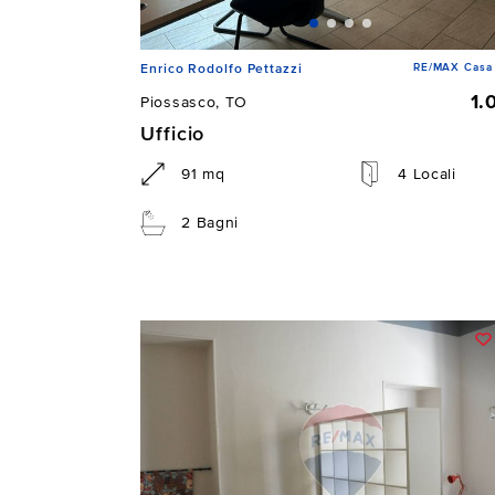
RE/MAX Casa 
Enrico Rodolfo Pettazzi
1.
Piossasco, TO
Ufficio
91 mq
4 Locali
2 Bagni