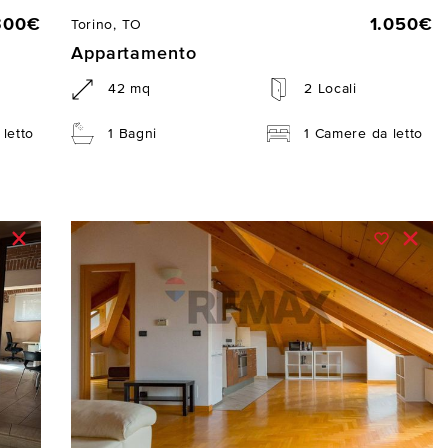
300€
1.050€
Torino, TO
Appartamento
42 mq
2 Locali
letto
1 Bagni
1 Camere da letto