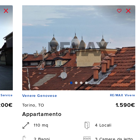
Service
RE/MAX Vivere
Venere Genovese
200€
1.590€
Torino, TO
Appartamento
110 mq
4 Locali
2 Bagni
3 Camere da letto