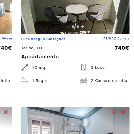
 Vivere
RE/MAX Cometa
Luca Aseglio Castagnot
740€
740€
Torino, TO
Appartamento
70 mq
3 Locali
letto
1 Bagni
2 Camere da letto