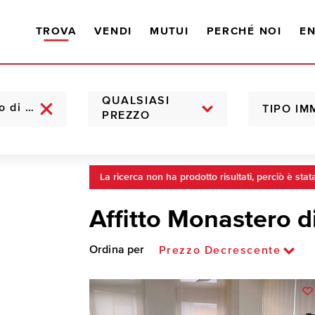
TROVA
VENDI
MUTUI
PERCHÉ NOI
EN
QUALSIASI
TIPO IM
PREZZO
La ricerca non ha prodotto risultati, perciò è stat
Affitto Monastero d
Ordina per
Prezzo Decrescente