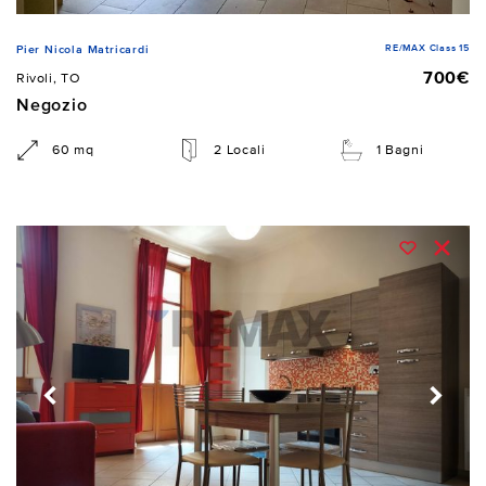
RE/MAX Class 15
Pier Nicola Matricardi
700€
Rivoli, TO
Negozio
60 mq
2 Locali
1 Bagni