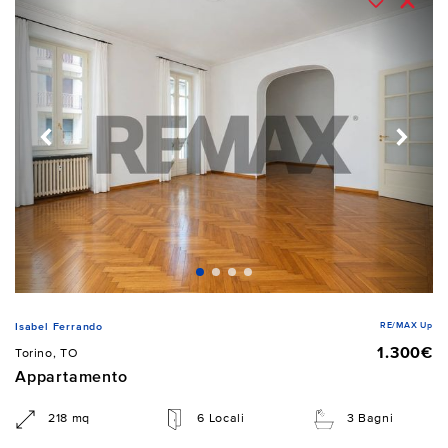
RE/MAX Up
Isabel Ferrando
1.300€
Torino, TO
Appartamento
218 mq
6 Locali
3 Bagni