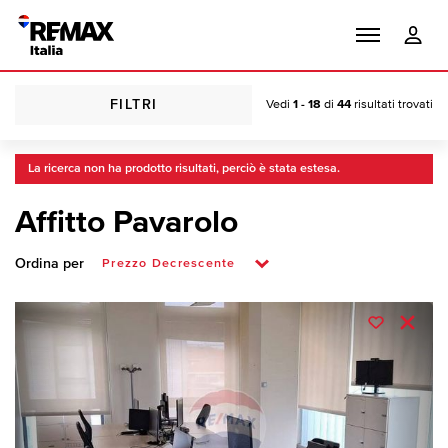
FILTRI
Vedi
1 - 18
di
44
risultati trovati
La ricerca non ha prodotto risultati, perciò è stata estesa.
Affitto Pavarolo
Ordina per