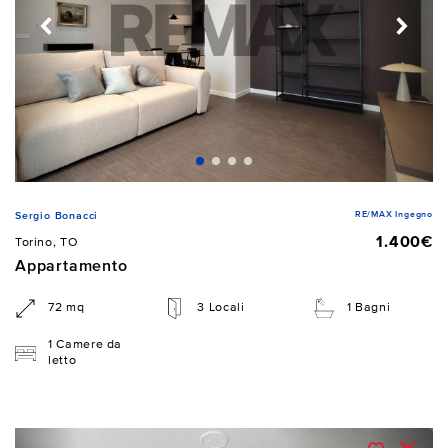
RE/MAX Ingegno
Sergio Bonacci
1.400€
Torino, TO
Appartamento
72 mq
3 Locali
1 Bagni
1 Camere da
letto