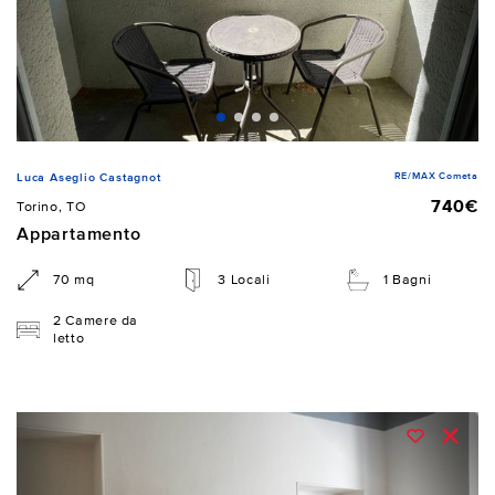
RE/MAX Cometa
Luca Aseglio Castagnot
740€
Torino, TO
Appartamento
70 mq
3 Locali
1 Bagni
2 Camere da
letto