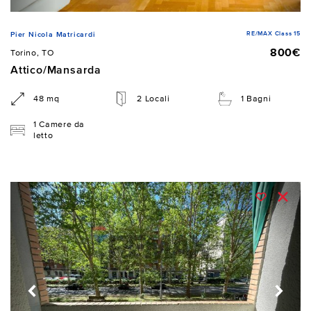
RE/MAX Class 15
Pier Nicola Matricardi
800€
Torino, TO
Attico/Mansarda
48 mq
2 Locali
1 Bagni
1 Camere da
letto