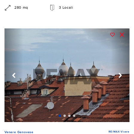
280 mq
3 Locali
RE/MAX Vivere
Venere Genovese