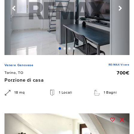
RE/MAX Vivere
Venere Genovese
700€
Torino, TO
Porzione di casa
18 mq
1 Locali
1 Bagni