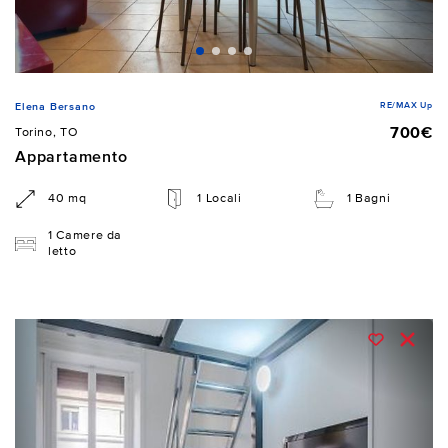
RE/MAX Up
Elena Bersano
700€
Torino, TO
Appartamento
40 mq
1 Locali
1 Bagni
1 Camere da
letto