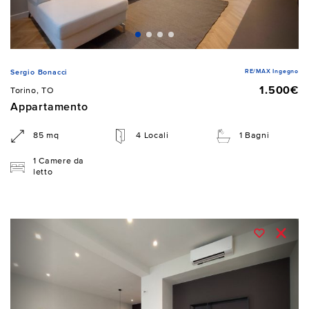
RE/MAX Ingegno
Sergio Bonacci
1.500€
Torino, TO
Appartamento
85 mq
4 Locali
1 Bagni
1 Camere da
letto