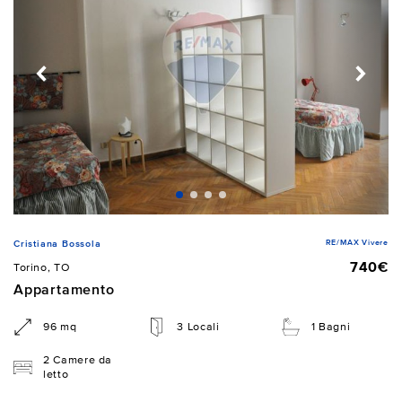
RE/MAX Vivere
Cristiana Bossola
740€
Torino, TO
Appartamento
96 mq
3 Locali
1 Bagni
2 Camere da
letto