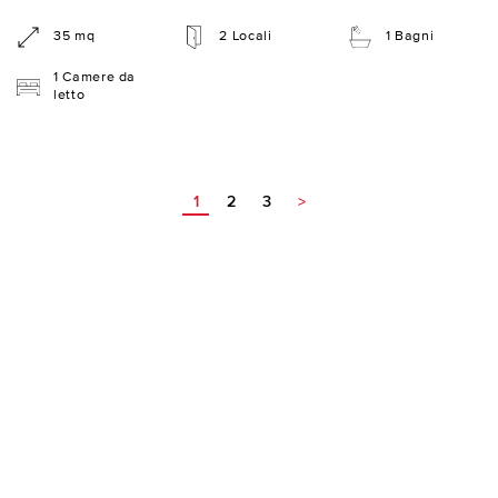
35 mq
2 Locali
1 Bagni
1 Camere da
letto
1
2
3
>