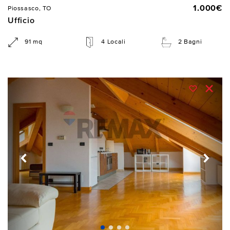
1.000€
Piossasco, TO
Ufficio
91 mq
4 Locali
2 Bagni