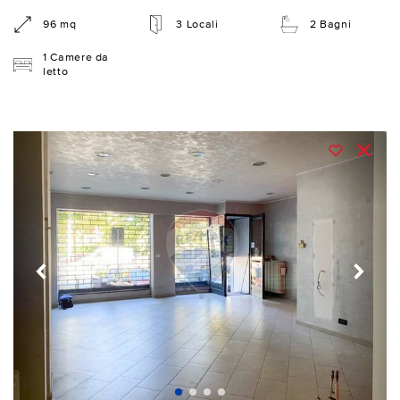
96 mq
3 Locali
2 Bagni
1 Camere da
letto