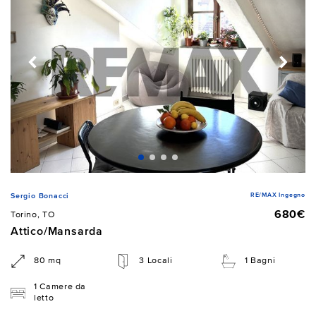
RE/MAX Ingegno
Sergio Bonacci
680€
Torino, TO
Attico/Mansarda
80 mq
3 Locali
1 Bagni
1 Camere da
letto