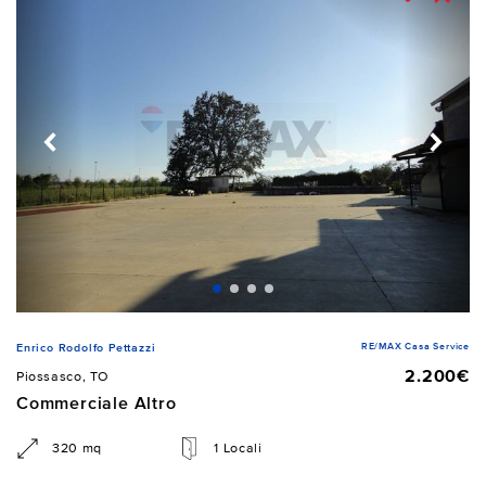
RE/MAX Casa Service
Enrico Rodolfo Pettazzi
2.200€
Piossasco, TO
Commerciale Altro
320 mq
1 Locali