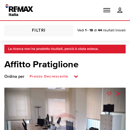
FILTRI
Vedi
1 - 18
di
44
risultati trovati
La ricerca non ha prodotto risultati, perciò è stata estesa.
Affitto Pratiglione
Ordina per