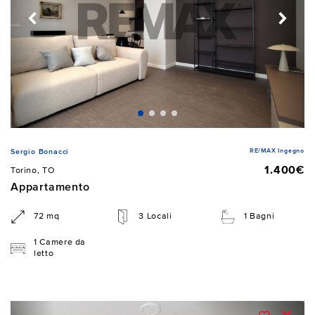
RE/MAX Ingegno
Sergio Bonacci
1.400€
Torino, TO
Appartamento
72 mq
3 Locali
1 Bagni
1 Camere da
letto