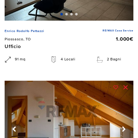
RE/MAX Casa Service
Enrico Rodolfo Pettazzi
1.000€
Piossasco, TO
Ufficio
91 mq
4 Locali
2 Bagni