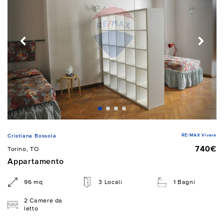
RE/MAX Vivere
Cristiana Bossola
740€
Torino, TO
Appartamento
96 mq
3 Locali
1 Bagni
2 Camere da
letto