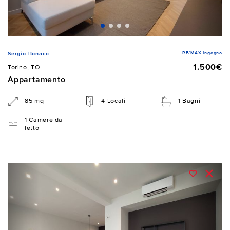
RE/MAX Ingegno
Sergio Bonacci
1.500€
Torino, TO
Appartamento
85 mq
4 Locali
1 Bagni
1 Camere da
letto