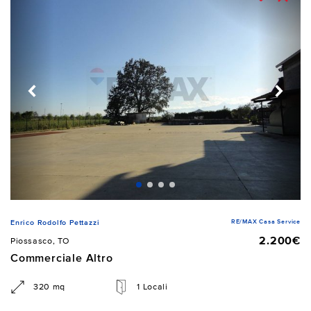
RE/MAX Casa Service
Enrico Rodolfo Pettazzi
2.200€
Piossasco, TO
Commerciale Altro
320 mq
1 Locali