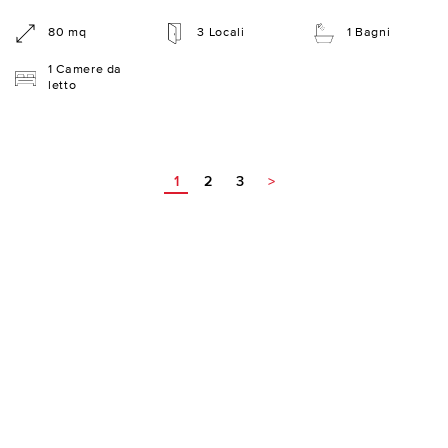
80 mq
3 Locali
1 Bagni
1 Camere da
letto
1
2
3
>