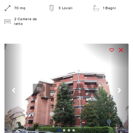
70 mq
3 Locali
1 Bagni
2 Camere da
letto