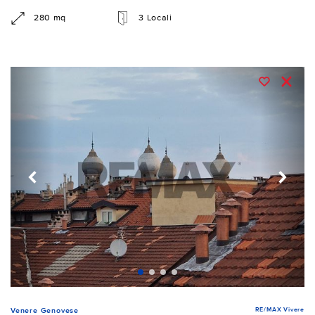
280 mq
3 Locali
RE/MAX Vivere
Venere Genovese