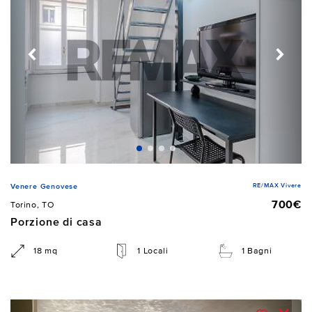
RE/MAX Vivere
Venere Genovese
700€
Torino, TO
Porzione di casa
18 mq
1 Locali
1 Bagni