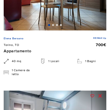
RE/MAX Up
Elena Bersano
700€
Torino, TO
Appartamento
40 mq
1 Locali
1 Bagni
1 Camere da
letto