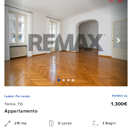
RE/MAX Up
Isabel Ferrando
1.300€
Torino, TO
Appartamento
218 mq
6 Locali
3 Bagni