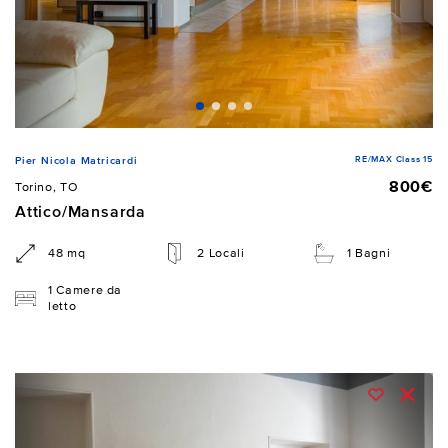
RE/MAX Class 15
Pier Nicola Matricardi
800€
Torino, TO
Attico/Mansarda
48 mq
2 Locali
1 Bagni
1 Camere da
letto