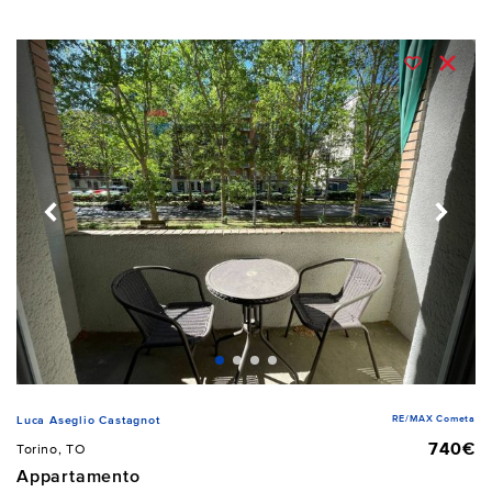
RE/MAX Cometa
Luca Aseglio Castagnot
740€
Torino, TO
Appartamento