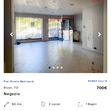
RE/MAX Class 15
Pier Nicola Matricardi
700€
Rivoli, TO
Negozio
60 mq
2 Locali
1 Bagni