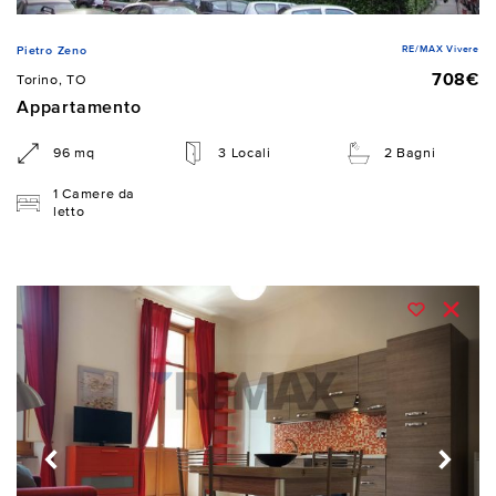
RE/MAX Vivere
Pietro Zeno
708€
Torino, TO
Appartamento
96 mq
3 Locali
2 Bagni
1 Camere da
letto