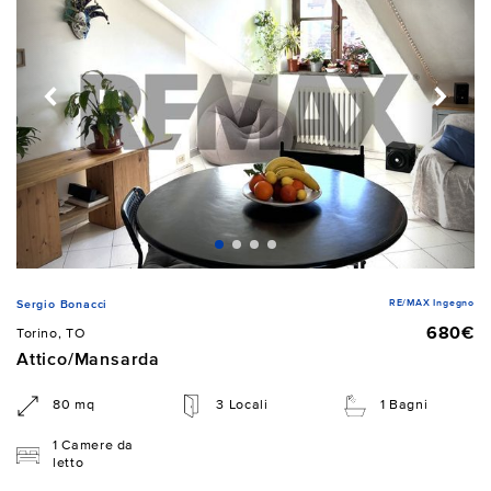
RE/MAX Ingegno
Sergio Bonacci
680€
Torino, TO
Attico/Mansarda
80 mq
3 Locali
1 Bagni
1 Camere da
letto