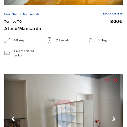
RE/MAX Class 15
Pier Nicola Matricardi
800€
Torino, TO
Attico/Mansarda
48 mq
2 Locali
1 Bagni
1 Camere da
letto