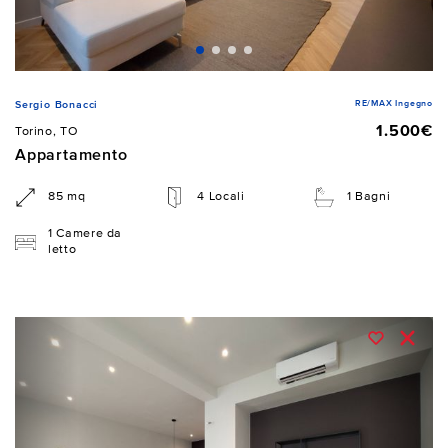
RE/MAX Ingegno
Sergio Bonacci
1.500€
Torino, TO
Appartamento
85 mq
4 Locali
1 Bagni
1 Camere da
letto