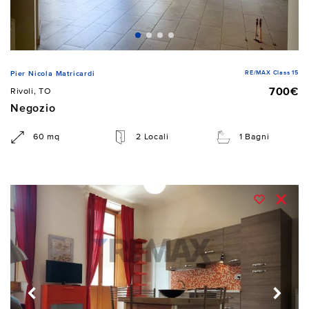
RE/MAX Class 15
Pier Nicola Matricardi
700€
Rivoli, TO
Negozio
60 mq
2 Locali
1 Bagni