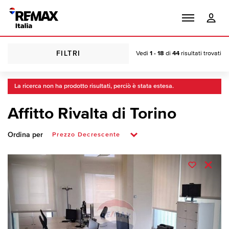
FILTRI
Vedi
1 - 18
di
44
risultati trovati
La ricerca non ha prodotto risultati, perciò è stata estesa.
Affitto Rivalta di Torino
Ordina per