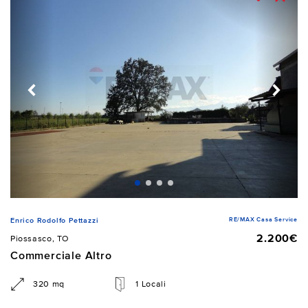
RE/MAX Casa Service
Enrico Rodolfo Pettazzi
2.200€
Piossasco, TO
Commerciale Altro
320 mq
1 Locali