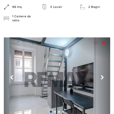
96 mq
3 Locali
2 Bagni
1 Camere da
letto