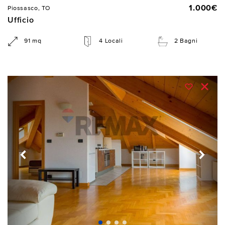
1.000€
Piossasco, TO
Ufficio
91 mq
4 Locali
2 Bagni