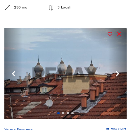
280 mq
3 Locali
RE/MAX Vivere
Venere Genovese