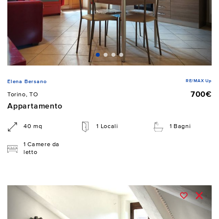
RE/MAX Up
Elena Bersano
700€
Torino, TO
Appartamento
40 mq
1 Locali
1 Bagni
1 Camere da
letto