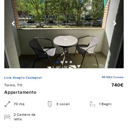
RE/MAX Cometa
Luca Aseglio Castagnot
740€
Torino, TO
Appartamento
70 mq
3 Locali
1 Bagni
2 Camere da
letto