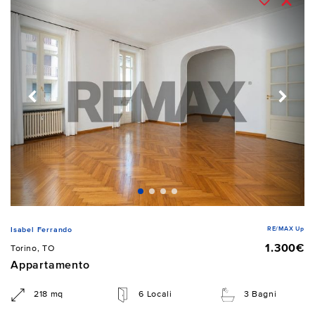
RE/MAX Up
Isabel Ferrando
1.300€
Torino, TO
Appartamento
218 mq
6 Locali
3 Bagni