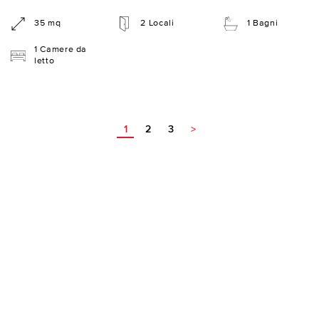
35 mq
2 Locali
1 Bagni
1 Camere da
letto
1
2
3
>