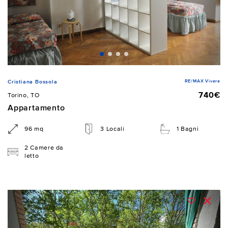
RE/MAX Vivere
Cristiana Bossola
740€
Torino, TO
Appartamento
96 mq
3 Locali
1 Bagni
2 Camere da
letto