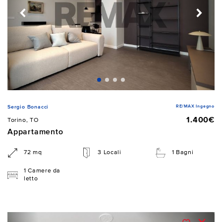
RE/MAX Ingegno
Sergio Bonacci
1.400€
Torino, TO
Appartamento
72 mq
3 Locali
1 Bagni
1 Camere da
letto