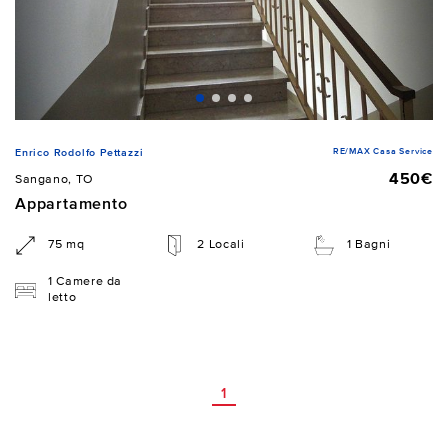
RE/MAX Casa Service
Enrico Rodolfo Pettazzi
450€
Sangano, TO
Appartamento
75 mq
2 Locali
1 Bagni
1 Camere da
letto
1