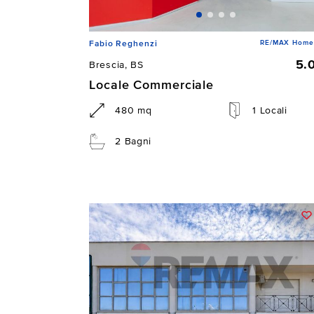
RE/MAX Home D
Fabio Reghenzi
5.
Brescia, BS
Locale Commerciale
480 mq
1 Locali
2 Bagni