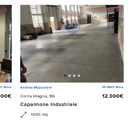
AX Wave
RE/MAX Wave
Andrea Mazzoleni
000€
12.000€
Corna Imagna, BG
Capannone Industriale
1000 mq