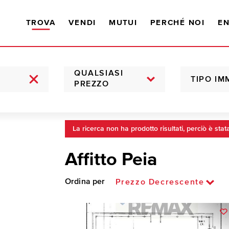
TROVA
VENDI
MUTUI
PERCHÉ NOI
EN
QUALSIASI
TIPO IM
PREZZO
La ricerca non ha prodotto risultati, perciò è stat
Affitto Peia
Ordina per
Prezzo Decrescente