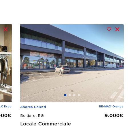
AX Expo
RE/MAX Orange
Andrea Coletti
000€
9.000€
Boltiere, BG
Locale Commerciale