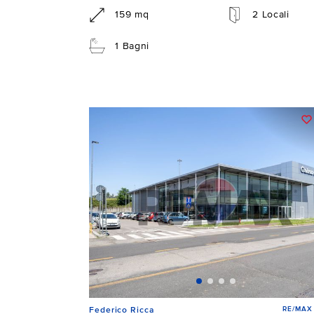
159 mq
2 Locali
1 Bagni
RE/MAX
Federico Ricca