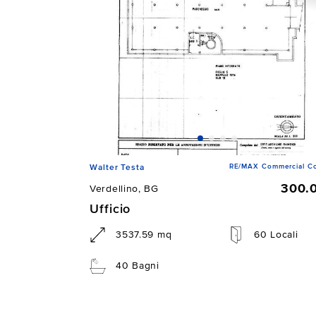
RE/MAX Commercial Co
Walter Testa
300.
Verdellino, BG
Ufficio
3537.59 mq
60 Locali
40 Bagni