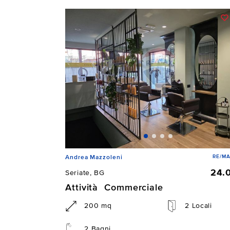
RE/M
Andrea Mazzoleni
24.
Seriate, BG
Attività Commerciale
200 mq
2 Locali
2 Bagni