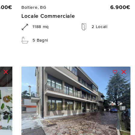
400€
6.900€
Boltiere, BG
Locale Commerciale
1188 mq
2 Locali
5 Bagni