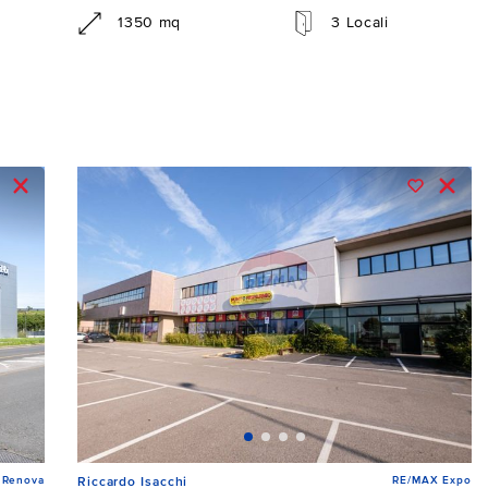
1350 mq
3 Locali
 Renova
RE/MAX Expo
Riccardo Isacchi