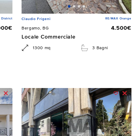
istrict
RE/MAX Orange
Claudio Frigeni
000€
4.500€
Bergamo, BG
Locale Commerciale
1300 mq
3 Bagni