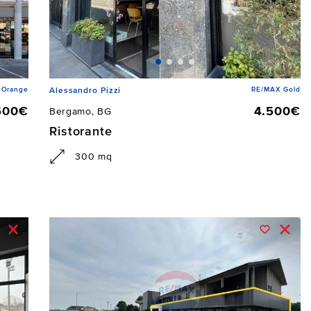
 Orange
RE/MAX Gold
Alessandro Pizzi
500€
4.500€
Bergamo, BG
Ristorante
300 mq