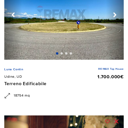
RE/MAX Top House
Luna Contin
1.700.000€
Udine, UD
Terreno Edificabile
18754 mq