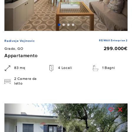
RE/MAX Enterprise 2
Radivoje Vojinovic
299.000€
Grado, GO
Appartamento
83 mq
4 Locali
1 Bagni
2 Camere da
letto