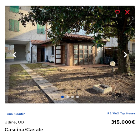
RE/MAX Top House
Luna Contin
315.000€
Udine, UD
Cascina/Casale