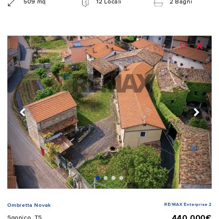
509 mq
12 Locali
2 Bagni
RE/MAX Enterprise 2
Ombretta Novak
440.000€
Sgonico, TS