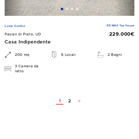
RE/MAX Top House
Luna Contin
229.000€
Pasian di Prato, UD
Casa Indipendente
200 mq
6 Locali
2 Bagni
3 Camere da
letto
1
2
>