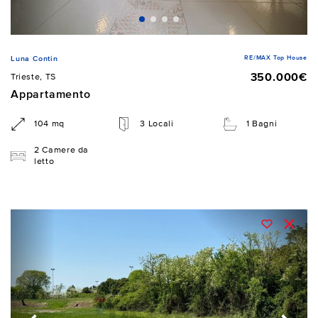
RE/MAX Top House
Luna Contin
350.000€
Trieste, TS
Appartamento
104 mq
3 Locali
1 Bagni
2 Camere da
letto