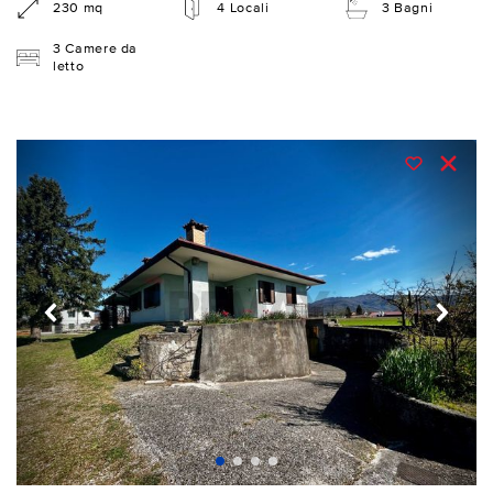
230 mq
4 Locali
3 Bagni
3 Camere da
letto