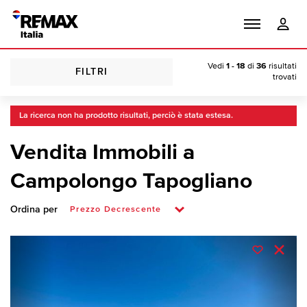
Vedi
1 - 18
di
36
risultati
FILTRI
trovati
La ricerca non ha prodotto risultati, perciò è stata estesa.
Vendita Immobili a
Campolongo Tapogliano
Ordina per