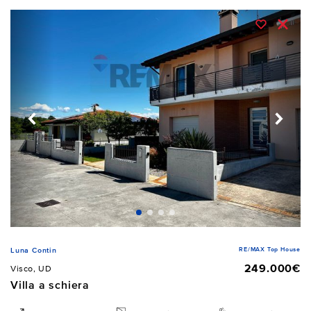
RE/MAX Top House
Luna Contin
249.000€
Visco, UD
Villa a schiera