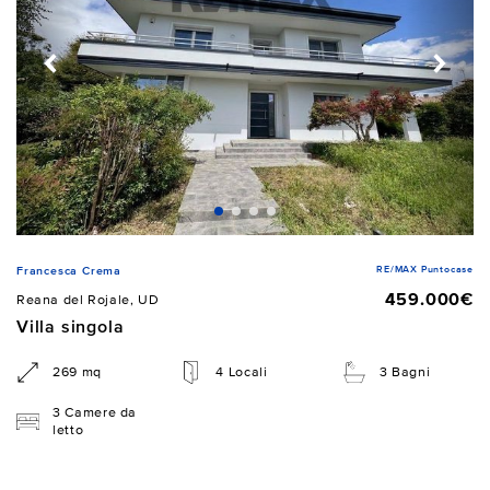
RE/MAX Puntocase
Francesca Crema
459.000€
Reana del Rojale, UD
Villa singola
269 mq
4 Locali
3 Bagni
3 Camere da
letto