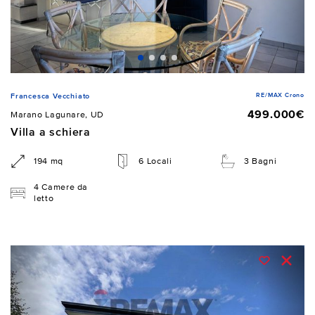
RE/MAX Crono
Francesca Vecchiato
499.000€
Marano Lagunare, UD
Villa a schiera
194 mq
6 Locali
3 Bagni
4 Camere da
letto