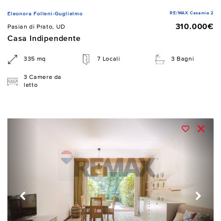
RE/MAX Casamia 2
Eleonora Folleni-Guglielmo
310.000€
Pasian di Prato, UD
Casa Indipendente
335 mq
7 Locali
3 Bagni
3 Camere da
letto