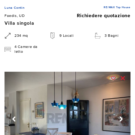
RE/MAX Top House
Luna Contin
Richiedere quotazione
Faedis, UD
Villa singola
234 mq
9 Locali
3 Bagni
4 Camere da
letto