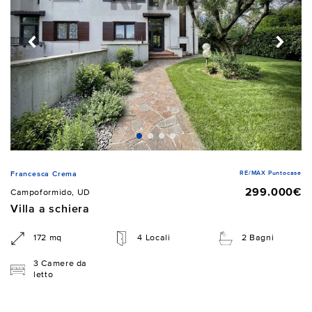
RE/MAX Puntocase
Francesca Crema
299.000€
Campoformido, UD
Villa a schiera
172 mq
4 Locali
2 Bagni
3 Camere da
letto