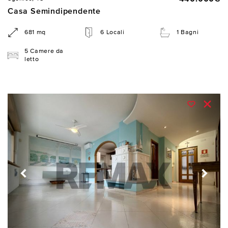
Casa Semindipendente
681 mq
6 Locali
1 Bagni
5 Camere da
letto