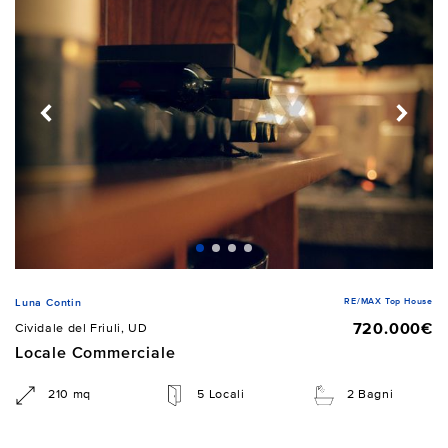
RE/MAX Top House
Luna Contin
720.000€
Cividale del Friuli, UD
Locale Commerciale
210 mq
5 Locali
2 Bagni