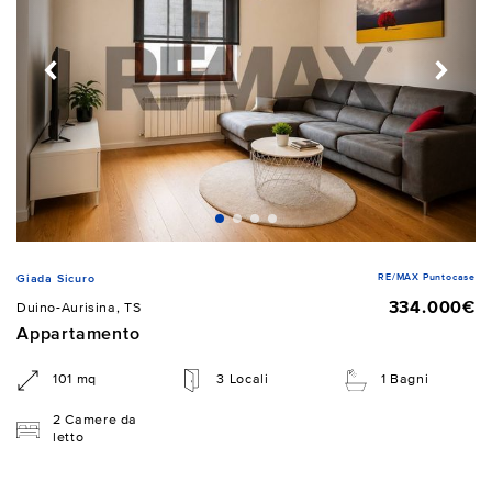
RE/MAX Puntocase
Giada Sicuro
334.000€
Duino-Aurisina, TS
Appartamento
101 mq
3 Locali
1 Bagni
2 Camere da
letto