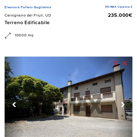
RE/MAX Casamia 2
Eleonora Folleni-Guglielmo
235.000€
Cervignano del Friuli, UD
Terreno Edificabile
10000 mq