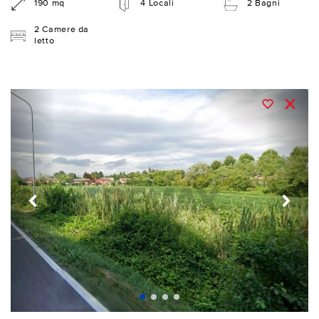
190 mq
4 Locali
2 Bagni
2 Camere da
letto