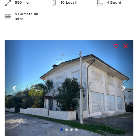
550 mq
10 Locali
4 Bagni
5 Camere da
letto