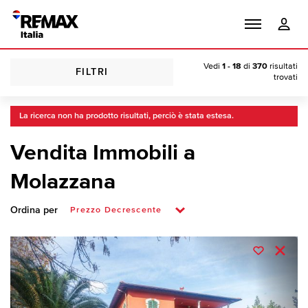
Vedi
1 - 18
di
370
risultati
FILTRI
trovati
La ricerca non ha prodotto risultati, perciò è stata estesa.
Vendita Immobili a
Molazzana
Ordina per