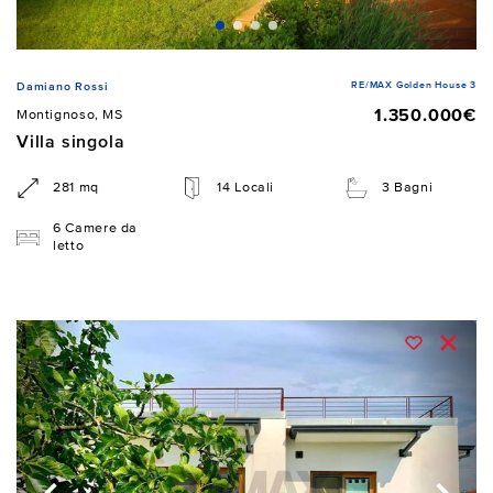
RE/MAX Golden House 3
Damiano Rossi
1.350.000€
Montignoso, MS
Villa singola
281 mq
14 Locali
3 Bagni
6 Camere da
letto