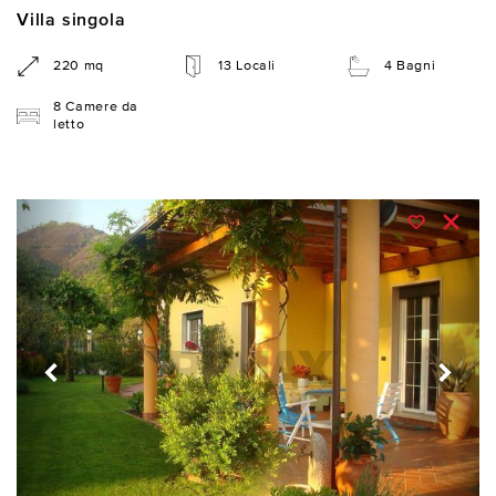
Villa singola
220 mq
13 Locali
4 Bagni
8 Camere da
letto