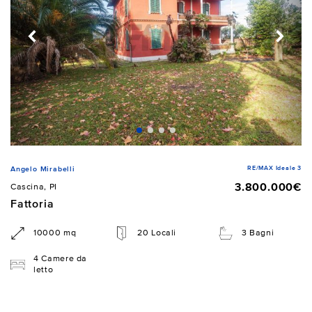
RE/MAX Ideale 3
Angelo Mirabelli
3.800.000€
Cascina, PI
Fattoria
10000 mq
20 Locali
3 Bagni
4 Camere da
letto