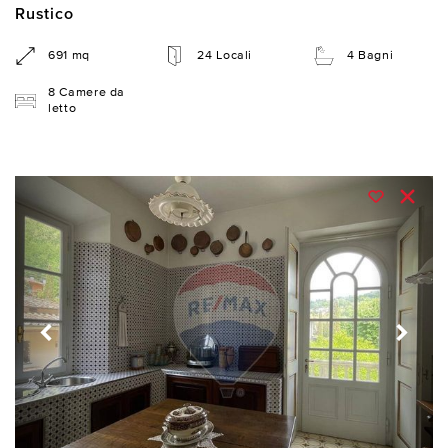
Rustico
691 mq
24 Locali
4 Bagni
8 Camere da
letto