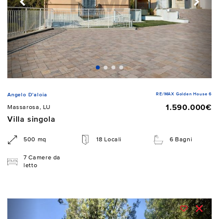
RE/MAX Golden House 6
Angelo D'aloia
1.590.000€
Massarosa, LU
Villa singola
500 mq
18 Locali
6 Bagni
7 Camere da
letto