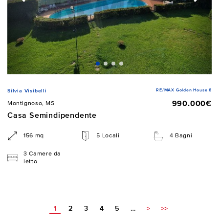
RE/MAX Golden House 6
Silvia Visibelli
990.000€
Montignoso, MS
Casa Semindipendente
156 mq
5 Locali
4 Bagni
3 Camere da
letto
1
2
3
4
5
…
>
>>