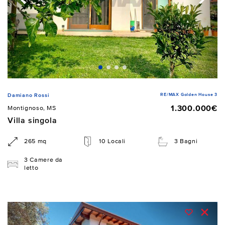
RE/MAX Golden House 3
Damiano Rossi
1.300.000€
Montignoso, MS
Villa singola
265 mq
10 Locali
3 Bagni
3 Camere da
letto