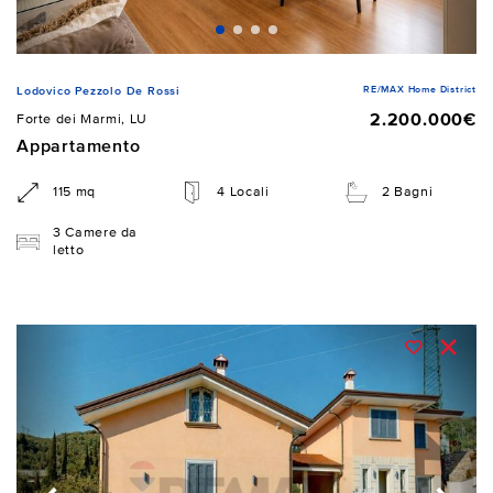
RE/MAX Home District
Lodovico Pezzolo De Rossi
2.200.000€
Forte dei Marmi, LU
Appartamento
115 mq
4 Locali
2 Bagni
3 Camere da
letto