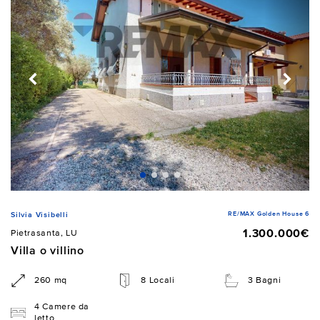
RE/MAX Golden House 6
Silvia Visibelli
1.300.000€
Pietrasanta, LU
Villa o villino
260 mq
8 Locali
3 Bagni
4 Camere da
letto