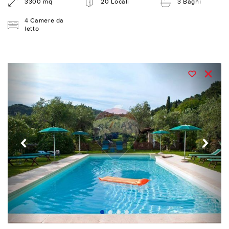
3300 mq
20 Locali
3 Bagni
4 Camere da
letto