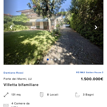
RE/MAX Golden House 3
Damiano Rossi
1.500.000€
Forte dei Marmi, LU
Villetta bifamiliare
131 mq
8 Locali
3 Bagni
4 Camere da