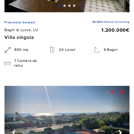
RE/MAX Domus Consulting
Francesca Gavazzi
1.200.000€
Bagni di Lucca, LU
Villa singola
800 mq
20 Locali
6 Bagni
7 Camere da
letto