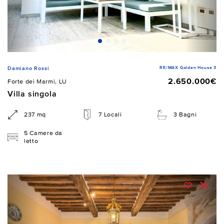
RE/MAX Golden House 3
Damiano Rossi
2.650.000€
Forte dei Marmi, LU
Villa singola
237 mq
7 Locali
3 Bagni
5 Camere da
letto