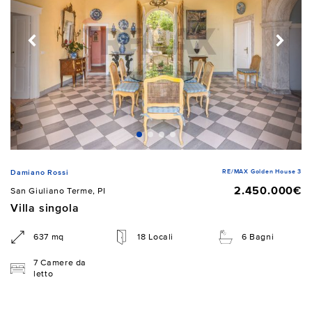
RE/MAX Golden House 3
Damiano Rossi
2.450.000€
San Giuliano Terme, PI
Villa singola
637 mq
18 Locali
6 Bagni
7 Camere da
letto