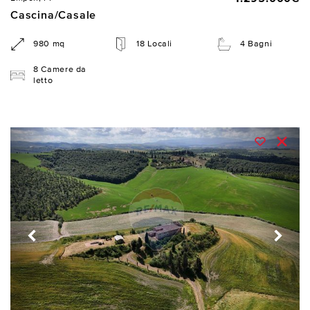
Cascina/Casale
980 mq
18 Locali
4 Bagni
8 Camere da
letto