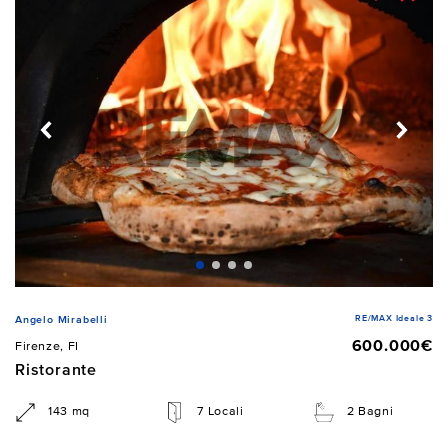
RE/MAX Ideale 3
Angelo Mirabelli
600.000€
Firenze, FI
Ristorante
143 mq
7 Locali
2 Bagni