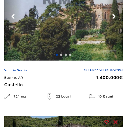
The RE/MAX Collection Crystal
Vittorio Savoia
1.400.000€
Bucine, AR
Castello
724 mq
22 Locali
10 Bagni