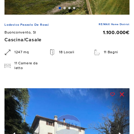
RE/MAX Home District
Lodovico Pezzolo De Rossi
1.100.000€
Buonconvento, SI
Cascina/Casale
1247 mq
18 Locali
11 Bagni
11 Camere da
letto