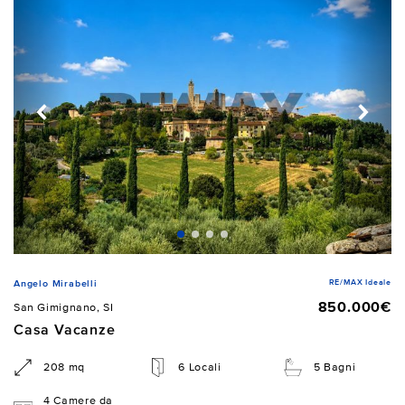
RE/MAX Ideale
Angelo Mirabelli
850.000€
San Gimignano, SI
Casa Vacanze
208 mq
6 Locali
5 Bagni
4 Camere da