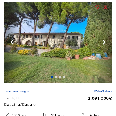
RE/MAX Ideale
Emanuele Borgioli
2.091.000€
Empoli, FI
Cascina/Casale
1300 mq
18 Locali
4 Bagni