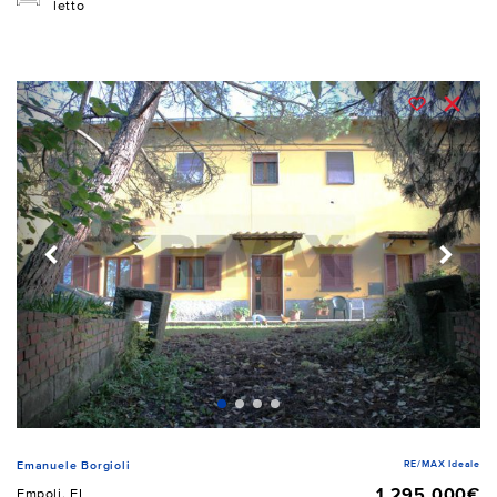
letto
RE/MAX Ideale
Emanuele Borgioli
1.295.000€
Empoli, FI