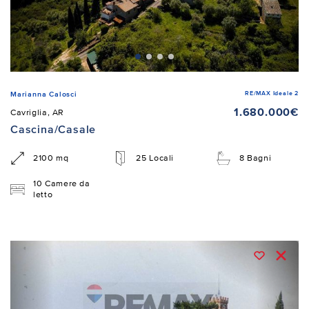
RE/MAX Ideale 2
Marianna Calosci
1.680.000€
Cavriglia, AR
Cascina/Casale
2100 mq
25 Locali
8 Bagni
10 Camere da
letto