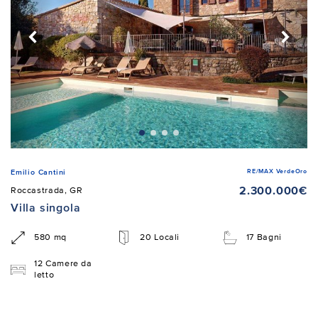
RE/MAX VerdeOro
Emilio Cantini
2.300.000€
Roccastrada, GR
Villa singola
580 mq
20 Locali
17 Bagni
12 Camere da
letto