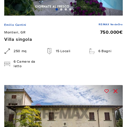
RE/MAX VerdeOro
Emilio Cantini
750.000€
Montieri, GR
Villa singola
250 mq
15 Locali
6 Bagni
6 Camere da
letto