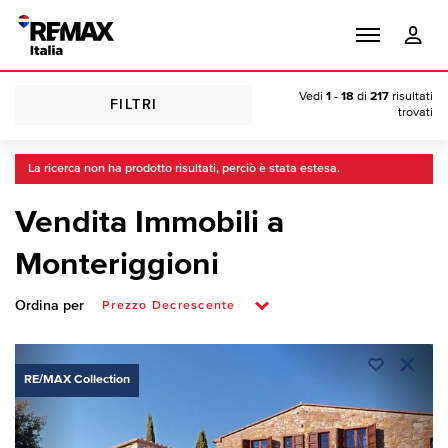
Vedi
1 - 18
di
217
risultati
FILTRI
trovati
La ricerca non ha prodotto risultati, perciò è stata estesa.
Vendita Immobili a
Monteriggioni
Ordina per
RE/MAX Collection