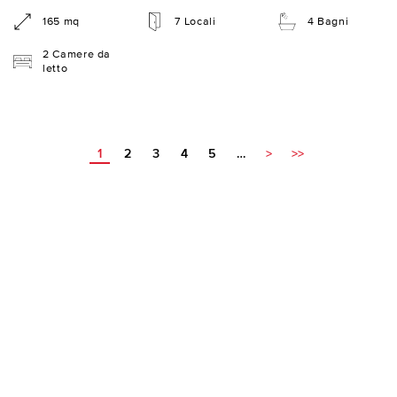
165 mq
7 Locali
4 Bagni
2 Camere da
letto
1
2
3
4
5
…
>
>>