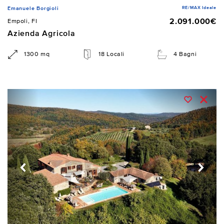
RE/MAX Ideale
Emanuele Borgioli
2.091.000€
Empoli, FI
Azienda Agricola
1300 mq
18 Locali
4 Bagni