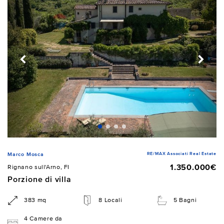
RE/MAX Associati Real Estate
Marco Mosca
1.350.000€
Rignano sull'Arno, FI
Porzione di villa
383 mq
8 Locali
5 Bagni
4 Camere da