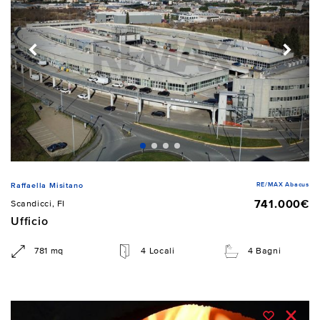
RE/MAX Abacus
Raffaella Misitano
741.000€
Scandicci, FI
Ufficio
781 mq
4 Locali
4 Bagni