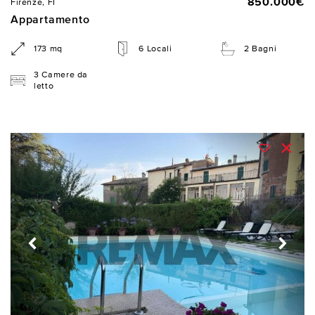
850.000€
Firenze, FI
Appartamento
173 mq
6 Locali
2 Bagni
3 Camere da
letto