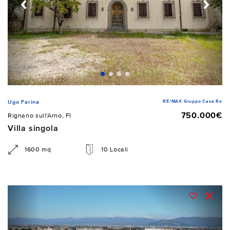
RE/MAX Gruppo Casa Re
Ugo Farina
750.000€
Rignano sull'Arno, FI
Villa singola
1600 mq
10 Locali