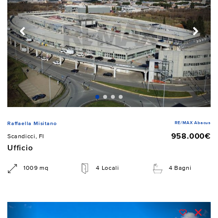
RE/MAX Abacus
Raffaella Misitano
958.000€
Scandicci, FI
Ufficio
1009 mq
4 Locali
4 Bagni