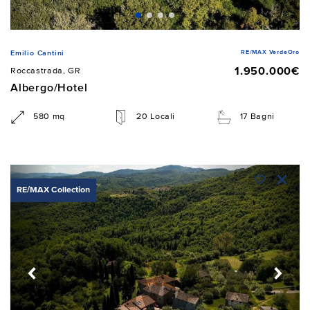
RE/MAX VerdeOro
Emilio Cantini
1.950.000€
Roccastrada, GR
Albergo/Hotel
580 mq
20 Locali
17 Bagni
RE/MAX Collection