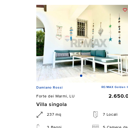
RE/MAX Golden 
Damiano Rossi
2.650.
Forte dei Marmi, LU
Villa singola
237 mq
7 Locali
3 Bagni
5 Camere da 