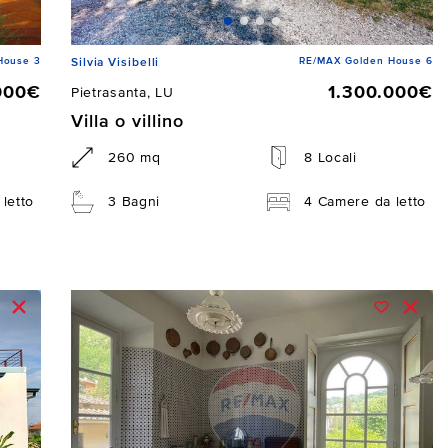
House 3
RE/MAX Golden House 6
Silvia Visibelli
000€
1.300.000€
Pietrasanta, LU
Villa o villino
260 mq
8 Locali
letto
3 Bagni
4 Camere da letto