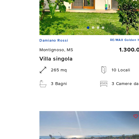
RE/MAX Golden 
Damiano Rossi
1.300.
Montignoso, MS
Villa singola
265 mq
10 Locali
3 Bagni
3 Camere da 