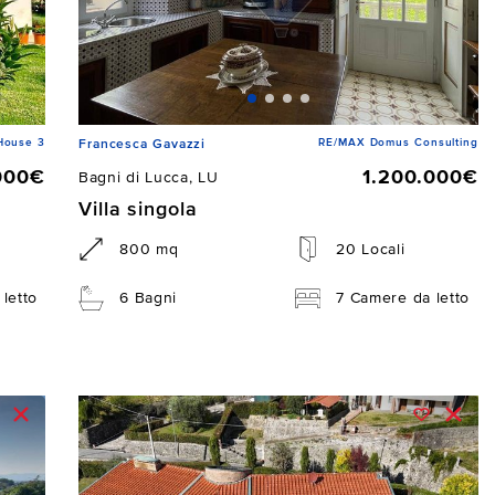
House 3
RE/MAX Domus Consulting
Francesca Gavazzi
000€
1.200.000€
Bagni di Lucca, LU
Villa singola
800 mq
20 Locali
letto
6 Bagni
7 Camere da letto