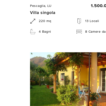
1.500.
Pescaglia, LU
Villa singola
220 mq
13 Locali
4 Bagni
8 Camere da 