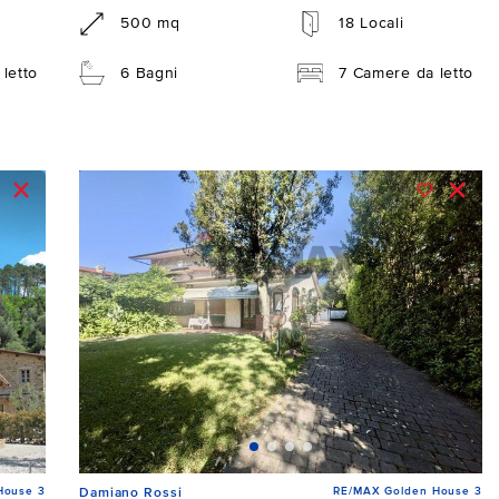
500 mq
18 Locali
letto
6 Bagni
7 Camere da letto
House 3
RE/MAX Golden House 3
Damiano Rossi