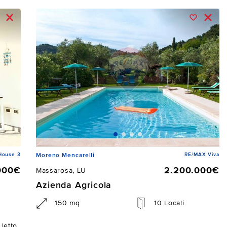
House 3
RE/MAX Viva
Moreno Mencarelli
000€
2.200.000€
Massarosa, LU
Azienda Agricola
150 mq
10 Locali
letto