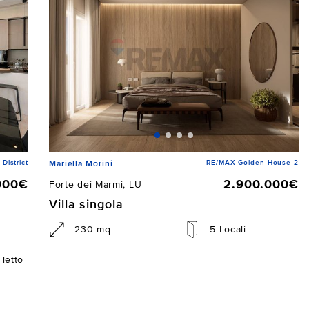
istrict
RE/MAX Golden House 2
Mariella Morini
000€
2.900.000€
Forte dei Marmi, LU
Villa singola
230 mq
5 Locali
letto