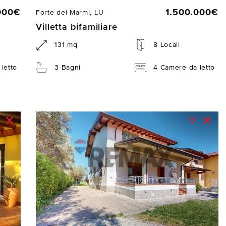
000€
1.500.000€
Forte dei Marmi, LU
Villetta bifamiliare
131 mq
8 Locali
letto
3 Bagni
4 Camere da letto