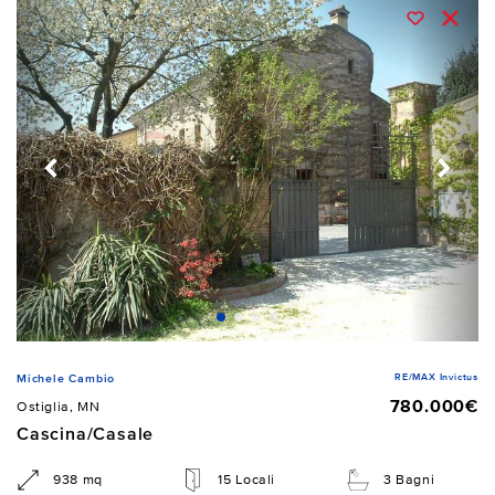
RE/MAX Invictus
Michele Cambio
780.000€
Ostiglia, MN
Cascina/Casale
938 mq
15 Locali
3 Bagni