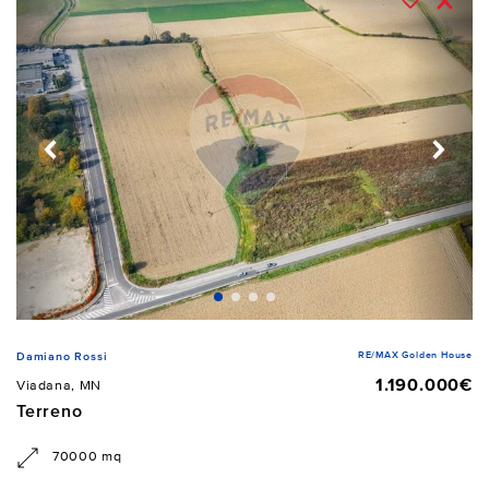
RE/MAX Golden House
Damiano Rossi
1.190.000€
Viadana, MN
Terreno
70000 mq