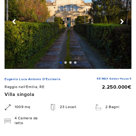
RE/MAX Golden House 5
Eugenio Luca Antonio D'Ecclesiis
2.250.000€
Reggio nell'Emilia, RE
Villa singola
1009 mq
23 Locali
2 Bagni
4 Camere da
letto