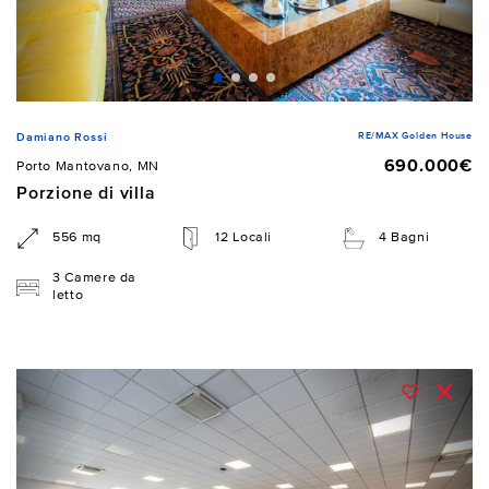
RE/MAX Golden House
Damiano Rossi
690.000€
Porto Mantovano, MN
Porzione di villa
556 mq
12 Locali
4 Bagni
3 Camere da
letto