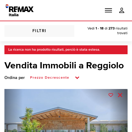
Vedi
1 - 18
di
273
risultati
FILTRI
trovati
La ricerca non ha prodotto risultati, perciò è stata estesa.
Vendita Immobili a Reggiolo
Ordina per