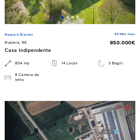
RE/MAX Open
Nazzaro Bianchi
850.000€
Rubiera, RE
Casa Indipendente
804 mq
14 Locali
3 Bagni
8 Camere da
letto