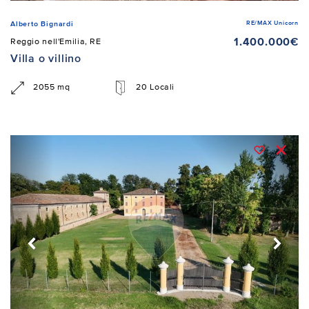
RE/MAX Unicorn
Alberto Bignardi
1.400.000€
Reggio nell'Emilia, RE
Villa o villino
2055 mq
20 Locali