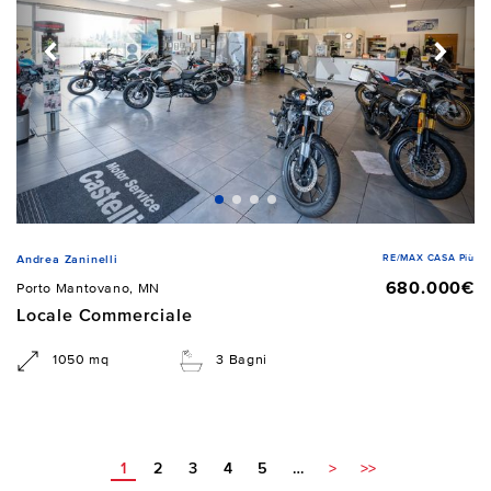
RE/MAX CASA Più
Andrea Zaninelli
680.000€
Porto Mantovano, MN
Locale Commerciale
1050 mq
3 Bagni
1
2
3
4
5
…
>
>>