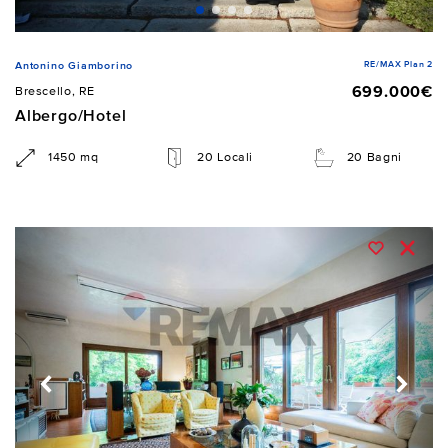
RE/MAX Plan 2
Antonino Giamborino
699.000€
Brescello, RE
Albergo/Hotel
1450 mq
20 Locali
20 Bagni