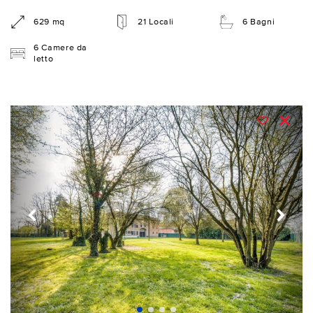
629 mq
21 Locali
6 Bagni
6 Camere da
letto