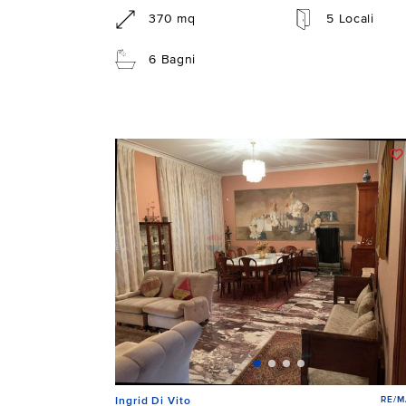
370 mq
5 Locali
6 Bagni
RE/M
Ingrid Di Vito