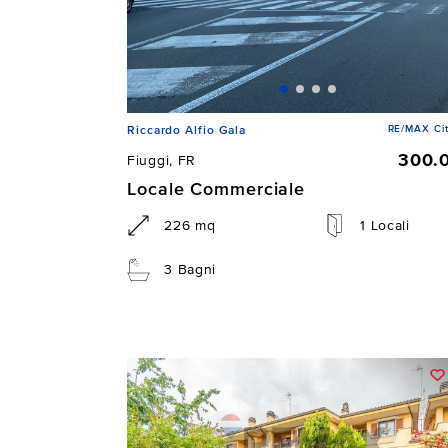
RE/MAX Ci
Riccardo Alfio Gala
300.
Fiuggi, FR
Locale Commerciale
226 mq
1 Locali
3 Bagni