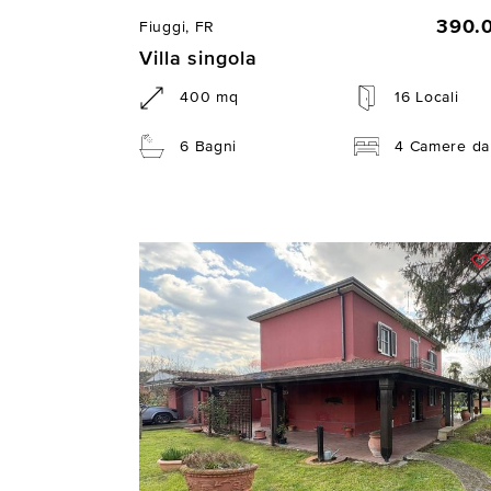
390.
Fiuggi, FR
Villa singola
400 mq
16 Locali
6 Bagni
4 Camere da 