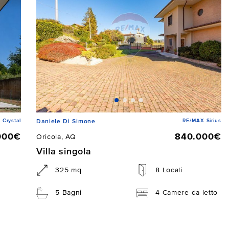
 Crystal
RE/MAX Sirius
Daniele Di Simone
000€
840.000€
Oricola, AQ
Villa singola
325 mq
8 Locali
5 Bagni
4 Camere da letto