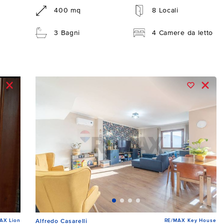
400 mq
8 Locali
3 Bagni
4 Camere da letto
AX Lion
RE/MAX Key House
Alfredo Casarelli