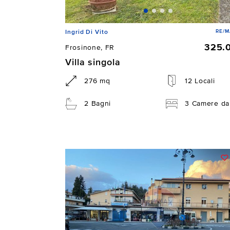
RE/M
Ingrid Di Vito
325.
Frosinone, FR
Villa singola
276 mq
12 Locali
2 Bagni
3 Camere da 