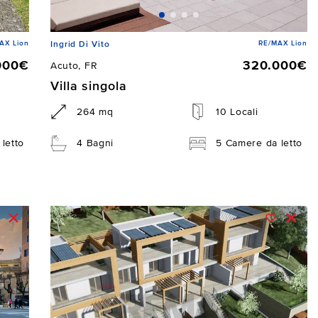
AX Lion
RE/MAX Lion
Ingrid Di Vito
000€
320.000€
Acuto, FR
Villa singola
264 mq
10 Locali
letto
4 Bagni
5 Camere da letto