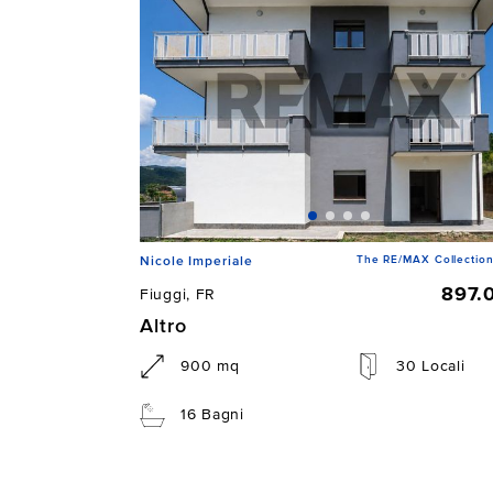
The RE/MAX Collection
Nicole Imperiale
897.
Fiuggi, FR
Altro
900 mq
30 Locali
16 Bagni