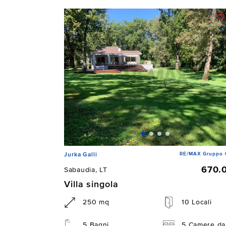
RE/MAX Gruppo 
Jurka Galli
670.
Sabaudia, LT
Villa singola
250 mq
10 Locali
5 Bagni
5 Camere da 