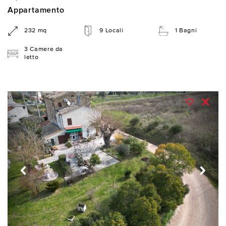
Appartamento
232 mq
9 Locali
1 Bagni
3 Camere da
letto