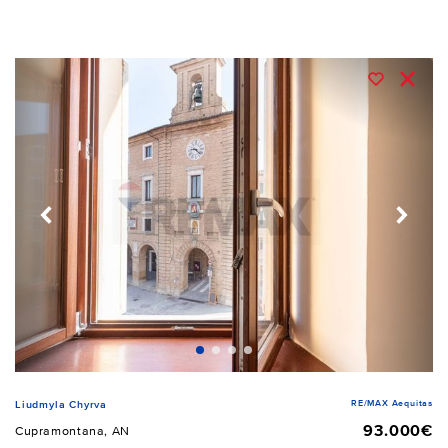
RE/MAX Aequitas
Liudmyla Chyrva
93.000€
Cupramontana, AN