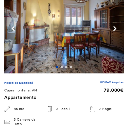
RE/MAX Aequitas
Federico Marzioni
79.000€
Cupramontana, AN
Appartamento
85 mq
3 Locali
2 Bagni
3 Camere da
letto