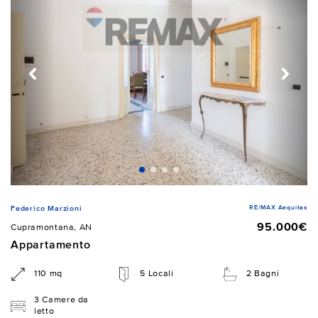
RE/MAX Aequitas
Federico Marzioni
95.000€
Cupramontana, AN
Appartamento
110 mq
5 Locali
2 Bagni
3 Camere da
letto