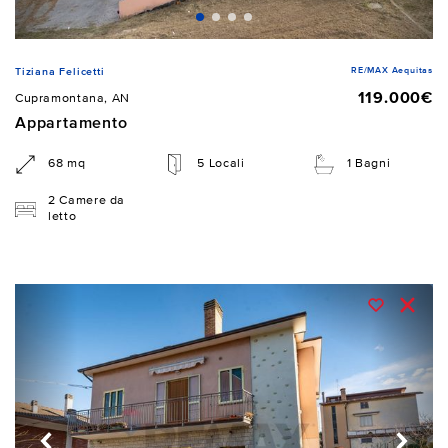
RE/MAX Aequitas
Tiziana Felicetti
119.000€
Cupramontana, AN
Appartamento
68 mq
5 Locali
1 Bagni
2 Camere da
letto