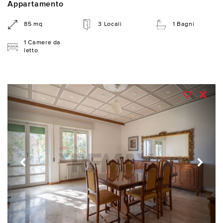
Appartamento
85 mq
3 Locali
1 Bagni
1 Camere da
letto