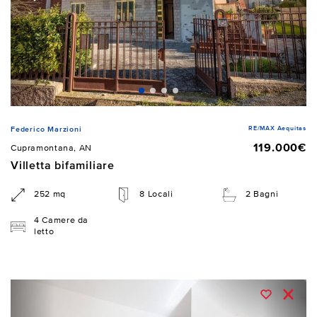
RE/MAX Aequitas
Federico Marzioni
119.000€
Cupramontana, AN
Villetta bifamiliare
252 mq
8 Locali
2 Bagni
4 Camere da
letto