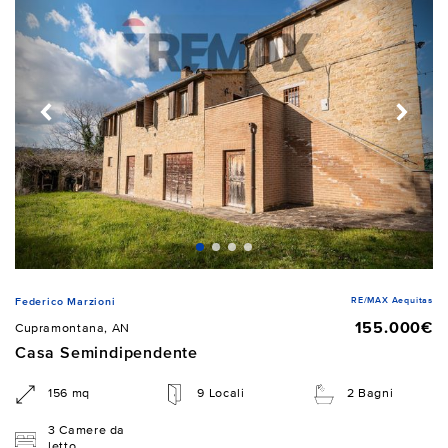
RE/MAX Aequitas
Federico Marzioni
155.000€
Cupramontana, AN
Casa Semindipendente
156 mq
9 Locali
2 Bagni
3 Camere da
letto