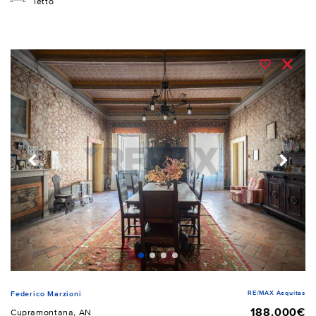
letto
RE/MAX Aequitas
Federico Marzioni
188.000€
Cupramontana, AN