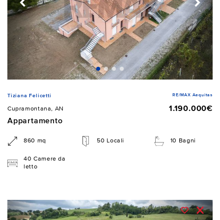
RE/MAX Aequitas
Tiziana Felicetti
1.190.000€
Cupramontana, AN
Appartamento
860 mq
50 Locali
10 Bagni
40 Camere da
letto