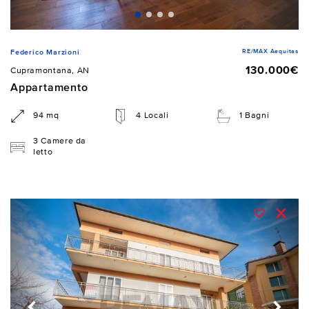
RE/MAX Aequitas
Federico Marzioni
130.000€
Cupramontana, AN
Appartamento
94 mq
4 Locali
1 Bagni
3 Camere da
letto