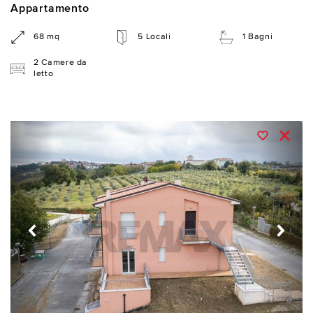
Appartamento
68 mq
5 Locali
1 Bagni
2 Camere da
letto