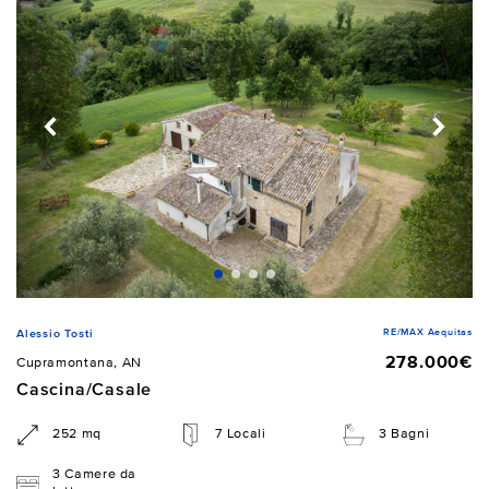
RE/MAX Aequitas
Alessio Tosti
278.000€
Cupramontana, AN
Cascina/Casale
252 mq
7 Locali
3 Bagni
3 Camere da