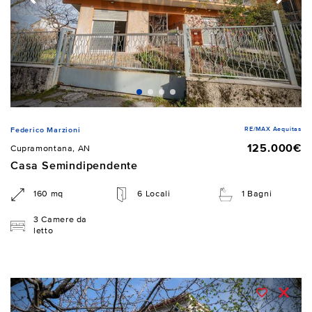
RE/MAX Aequitas
Federico Marzioni
125.000€
Cupramontana, AN
Casa Semindipendente
160 mq
6 Locali
1 Bagni
3 Camere da
letto