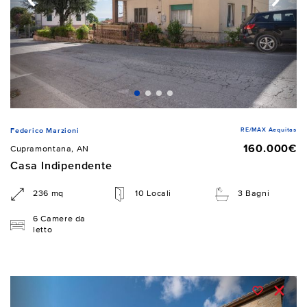
RE/MAX Aequitas
Federico Marzioni
160.000€
Cupramontana, AN
Casa Indipendente
236 mq
10 Locali
3 Bagni
6 Camere da
letto