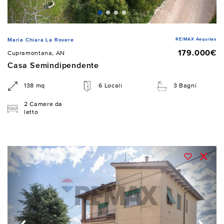
RE/MAX Aequitas
Maria Chiara La Rovere
179.000€
Cupramontana, AN
Casa Semindipendente
138 mq
6 Locali
3 Bagni
2 Camere da
letto