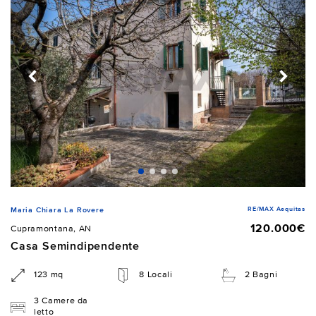
RE/MAX Aequitas
Maria Chiara La Rovere
120.000€
Cupramontana, AN
Casa Semindipendente
123 mq
8 Locali
2 Bagni
3 Camere da
letto