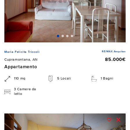
RE/MAX Aequitas
Maria Felicita Triccoli
85.000€
Cupramontana, AN
Appartamento
110 mq
5 Locali
1 Bagni
3 Camere da
letto