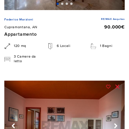
RE/MAX Aequitas
Federico Marzioni
90.000€
Cupramontana, AN
Appartamento
120 mq
6 Locali
1 Bagni
3 Camere da
letto